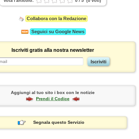
Vota l'articolo:
0
/
5
(
0
voti
)
Collabora con la Redazione
Seguici su
Google News
Iscriviti gratis alla nostra newsletter
Aggiungi al tuo sito i box con le notizie
Prendi il Codice
Segnala questo Servizio