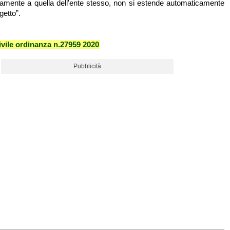
amente a quella dell'ente stesso, non si estende automaticamente
getto”.
vile ordinanza n.27959 2020
Pubblicità