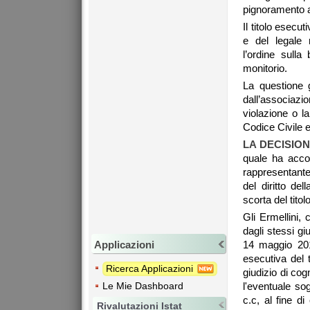
pignoramento ad
Il titolo esecu
e del legale 
l’ordine sulla
monitorio.
La questione 
dall’associazio
violazione o la
Codice Civile e
LA DECISIO
quale ha accol
rappresentante
del diritto de
scorta del tito
Gli Ermellini,
dagli stessi gi
Applicazioni
14 maggio 2010
esecutiva del 
Ricerca Applicazioni
giudizio di cog
Le Mie Dashboard
l'eventuale so
c.c, al fine d
Rivalutazioni Istat