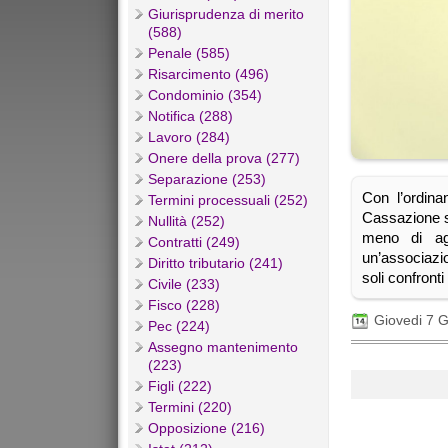
Giurisprudenza di merito
(588)
Penale (585)
Risarcimento (496)
Condominio (354)
Notifica (288)
Lavoro (284)
Onere della prova (277)
Separazione (253)
Con l’ordina
Termini processuali (252)
Cassazione si
Nullità (252)
meno di agi
Contratti (249)
un’associazio
Diritto tributario (241)
soli confronti
Civile (233)
Fisco (228)
Giovedi 7 
Pec (224)
Assegno mantenimento
(223)
Figli (222)
Termini (220)
Opposizione (216)