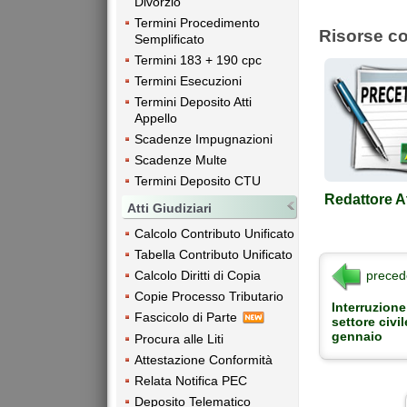
Divorzio
Termini Procedimento
Risorse co
Semplificato
Termini 183 + 190 cpc
Termini Esecuzioni
Termini Deposito Atti
Appello
Scadenze Impugnazioni
Scadenze Multe
Termini Deposito CTU
Redattore At
Atti Giudiziari
Calcolo Contributo Unificato
Tabella Contributo Unificato
preced
Calcolo Diritti di Copia
Copie Processo Tributario
Interruzione
Fascicolo di Parte
settore civile
gennaio
Procura alle Liti
Attestazione Conformità
Relata Notifica PEC
Deposito Telematico