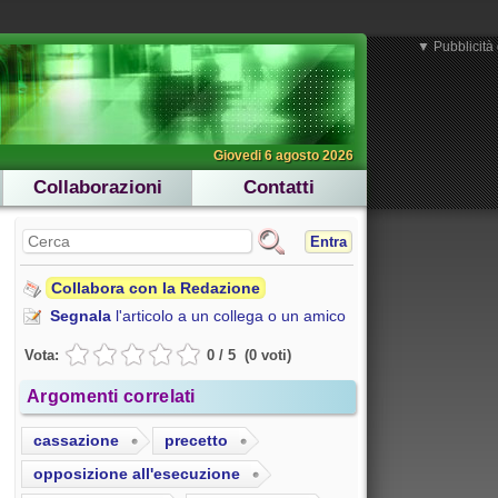
▼ Pubblicità 
Giovedi 6 agosto 2026
Collaborazioni
Contatti
Entra
Collabora con la Redazione
Segnala
l'articolo a un collega o un amico
Vota:
0
/
5
(
0
voti
)
Argomenti correlati
cassazione
precetto
opposizione all'esecuzione