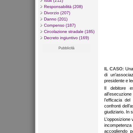
Istat (212)
Responsabilità (208)
Divorzio (207)
Danno (201)
Compenso (187)
Circolazione stradale (185)
Decreto ingiuntivo (169)
Pubblicità
IL CASO
: Una
di un’associa
presidente e le
Il debitore e
all’esecuzion
l’efficacia de
confronti dell
giudiziario. In 
L’opposizione 
incompetenza 
accogliendo pa