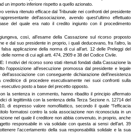
 un importo inferiore rispetto a quello azionato.
tivo veniva ritenuto efficace dal Tribunale nei confronti del presidente
rappresentante dell’associazione, avendo quest’ultimo effettuato
 base del quale era nato il credito ingiunto con il procedimento
giungeva, così, all’esame della Cassazione sul ricorso proposto
ne e dal suo presidente in proprio, i quali deducevano, fra l’altro, la
 falsa applicazione della norma di cui all’art. 12 delle Preleggi del
 delle norme di cui agli artt. 474, 2909 e 38 del Codice Civile.
NE
: I motivi del ricorso sono stati ritenuti fondati dalla Cassazione la
to l’opposizione all’esecuzione promossa dal presidente e legale
 dell’associazione con conseguente dichiarazione dell’inesistenza
lla creditrice di procedere esecutivamente nei suoi confronti sulla
lo esecutivo posto a base del precetto opposto.
 con la sentenza in commento, hanno ribadito il principio affermato
udici di legittimità con la sentenza della Terza Sezione n. 12714 del
, di espresso valore nomofilattico, secondo il quale “l'efficacia
titolo formatosi contro la sola associazione non riconosciuta in un
nizione nel quale il creditore non abbia convenuto, in proprio, anche
ggetto responsabile in via solidale con questa ai sensi dell’art. 39
i ottenere l'accertamento della sua responsabilità solidale e la sua