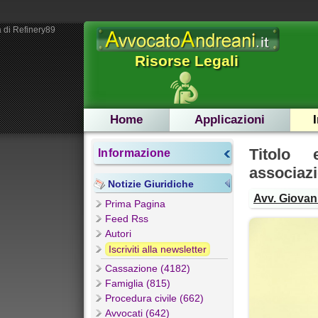
 di Refinery89
Risorse Legali
Home
Applicazioni
Titolo 
Informazione
associazi
Notizie Giuridiche
Avv. Giovann
Prima Pagina
Feed Rss
Autori
Iscriviti alla newsletter
Cassazione (4182)
Famiglia (815)
Procedura civile (662)
Avvocati (642)