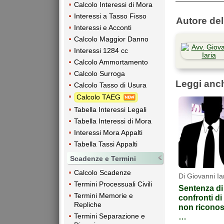
Calcolo Interessi di Mora
Interessi a Tasso Fisso
Autore dell
Interessi e Acconti
Calcolo Maggior Danno
Interessi 1284 cc
Calcolo Ammortamento
Calcolo Surroga
Leggi anc
Calcolo Tasso di Usura
Calcolo TAEG
Tabella Interessi Legali
Tabella Interessi di Mora
Interessi Mora Appalti
Tabella Tassi Appalti
Scadenze e Termini
Calcolo Scadenze
Di Giovanni Ia
Termini Processuali Civili
Sentenza di
Termini Memorie e
confronti d
Repliche
non riconos
…
Termini Separazione e