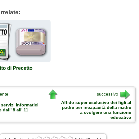
rrelate:
to di Precetto
ente
successivo
Affido super esclusivo dei figli al
 servizi informatici
padre per incapacità della madre
 dall' 8 all' 11
a svolgere una funzione
educativa