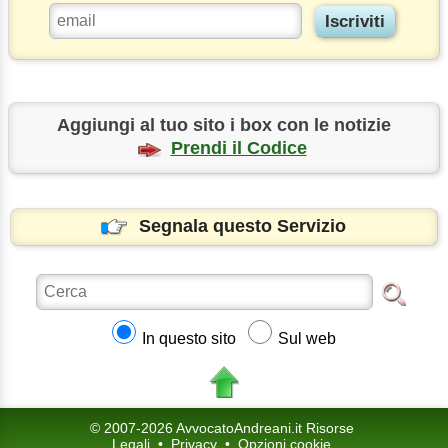
Aggiungi al tuo sito i box con le notizie
Prendi il Codice
Segnala questo Servizio
In questo sito
Sul web
© 2007-2026 AvvocatoAndreani.it Risorse
Legali
•
Privacy
•
Opzioni cookie