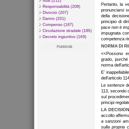
Istat (212)
Pertanto, la 
Responsabilità (208)
pronunciarsi s
Divorzio (207)
della decisio
Danno (201)
principio di di
Compenso (187)
pace non è imp
Circolazione stradale (185)
impugnata con 
Decreto ingiuntivo (169)
competenza rima
NORMA DI R
Pubblicità
<<
Possono es
grado, purché 
norma dell'art
E' inappellabi
dell'articolo 11
Le sentenze de
113, secondo c
sul procedimen
principi regolat
LA DECISIO
accolto afferman
a sanzioni amm
sulla propria