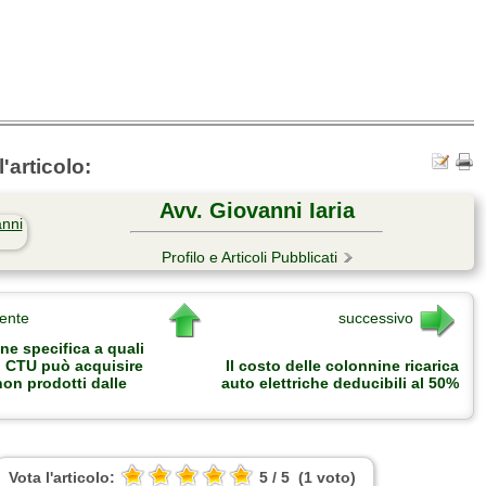
'articolo:
Avv. Giovanni Iaria
Profilo e Articoli Pubblicati
ente
successivo
ne specifica a quali
il CTU può acquisire
Il costo delle colonnine ricarica
on prodotti dalle
auto elettriche deducibili al 50%
Vota l'articolo:
5
/
5
(
1
voto
)