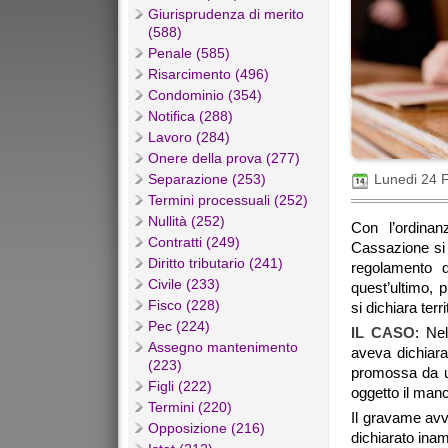
Giurisprudenza di merito
(588)
Penale (585)
Risarcimento (496)
Condominio (354)
Notifica (288)
Lavoro (284)
Onere della prova (277)
Separazione (253)
Lunedi 24 
Termini processuali (252)
Nullità (252)
Con l’ordinan
Contratti (249)
Cassazione si 
Diritto tributario (241)
regolamento 
Civile (233)
quest’ultimo, 
Fisco (228)
si dichiara ter
Pec (224)
IL CASO
: Nel
Assegno mantenimento
aveva dichiara
(223)
promossa da u
Figli (222)
oggetto il manc
Termini (220)
Il gravame avv
Opposizione (216)
dichiarato inam