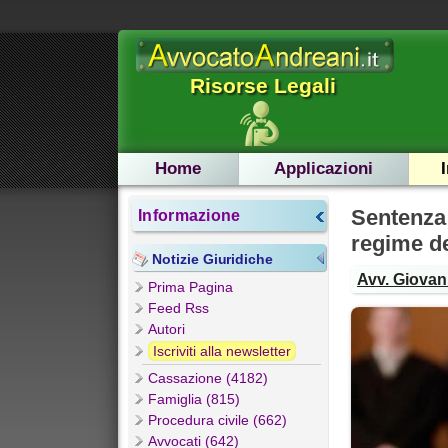
Risorse Legali
Home
Applicazioni
Sentenza
Informazione
regime d
Notizie Giuridiche
Avv. Giovann
Prima Pagina
Feed Rss
Autori
Iscriviti alla newsletter
Cassazione (4182)
Famiglia (815)
Procedura civile (662)
Avvocati (642)