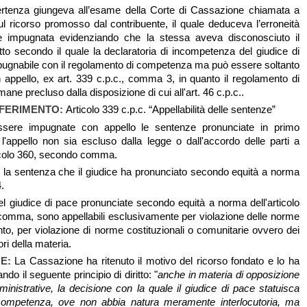
vertenza giungeva all’esame della Corte di Cassazione chiamata a
ul ricorso promosso dal contribuente, il quale deduceva l’erroneità
ne impugnata evidenziando che la stessa aveva disconosciuto il
ritto secondo il quale la declaratoria di incompetenza del giudice di
ugnabile con il regolamento di competenza ma può essere soltanto
appello, ex art. 339 c.p.c., comma 3, in quanto il regolamento di
ne precluso dalla disposizione di cui all'art. 46 c.p.c..
IFERIMENTO:
Articolo 339 c.p.c. “Appellabilità delle sentenze”
sere impugnate con appello le sentenze pronunciate in primo
l'appello non sia escluso dalla legge o dall'accordo delle parti a
icolo 360, secondo comma.
le la sentenza che il giudice ha pronunciato secondo equità a norma
4.
l giudice di pace pronunciate secondo equità a norma dell'articolo
omma, sono appellabili esclusivamente per violazione delle norme
to, per violazione di norme costituzionali o comunitarie ovvero dei
ori della materia.
NE:
La Cassazione ha ritenuto il motivo del ricorso fondato e lo ha
do il seguente principio di diritto: "
anche in materia di opposizione
inistrative, la decisione con la quale il giudice di pace statuisca
 competenza, ove non abbia natura meramente interlocutoria, ma