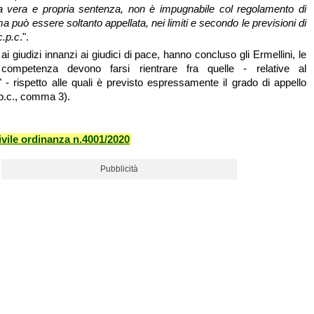
na vera e propria sentenza, non è impugnabile col regolamento di
può essere soltanto appellata, nei limiti e secondo le previsioni di
c.p.c
.".
i giudizi innanzi ai giudici di pace, hanno concluso gli Ermellini, le
competenza devono farsi rientrare fra quelle - relative al
 - rispetto alle quali è previsto espressamente il grado di appello
c.p.c., comma 3).
vile ordinanza n.4001/2020
Pubblicità