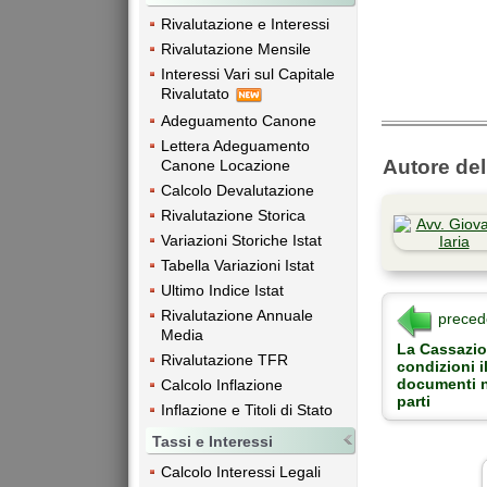
Rivalutazione e Interessi
Rivalutazione Mensile
Interessi Vari sul Capitale
Rivalutato
Adeguamento Canone
Lettera Adeguamento
Autore dell
Canone Locazione
Calcolo Devalutazione
Rivalutazione Storica
Variazioni Storiche Istat
Tabella Variazioni Istat
Ultimo Indice Istat
Rivalutazione Annuale
preced
Media
La Cassazio
Rivalutazione TFR
condizioni 
documenti n
Calcolo Inflazione
parti
Inflazione e Titoli di Stato
Tassi e Interessi
Calcolo Interessi Legali