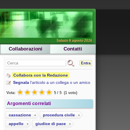
Sabato 8 agosto 2026
Collaborazioni
Contatti
Entra
Collabora con la Redazione
Segnala
l'articolo a un collega o un amico
Vota:
5
/
5
(
1
voto
)
Argomenti correlati
cassazione
procedura civile
appello
giudice di pace