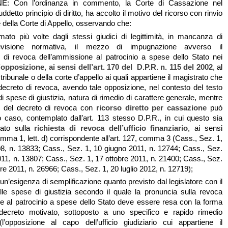
NE
: Con l’ordinanza in commento, la Corte di Cassazione nel
uddetto principio di diritto, ha accolto il motivo del ricorso con rinvio
e della Corte di Appello, osservando che:
ato più volte dagli stessi giudici di legittimità, in mancanza di
evisione normativa, il mezzo di impugnazione avverso il
 di revoca dell’ammissione al patrocinio a spese dello Stato nei
l’opposizione, ai sensi dell’art. 170 del D.P.R. n. 115 del 2002
, al
tribunale o della corte d’appello ai quali appartiene il magistrato che
ecreto di revoca, avendo tale opposizione, nel contesto del testo
i spese di giustizia, natura di rimedio di carattere generale, mentre
e del decreto di revoca con
ricorso diretto per cassazione
può
o caso, contemplato dall’art. 113 stesso D.P.R., in cui questo sia
ato sulla
richiesta di revoca dell’ufficio finanziario
, ai sensi
comma 1, lett. d) corrispondente all’art. 127, comma 3 (Cass., Sez. 1,
, n. 13833; Cass., Sez. 1, 10 giugno 2011, n. 12744; Cass., Sez.
011, n. 13807; Cass., Sez. 1, 17 ottobre 2011, n. 21400; Cass., Sez.
e 2011, n. 26966; Cass., Sez. 1, 20 luglio 2012, n. 12719);
un’esigenza di semplificazione quanto previsto dal legislatore con il
lle spese di giustizia secondo il quale la pronuncia sulla revoca
e al patrocinio a spese dello Stato deve essere resa con la forma
decreto motivato, sottoposto a uno specifico e rapido rimedio
l’opposizione al capo dell’ufficio giudiziario cui appartiene il