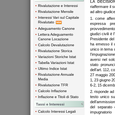
LA DECISIO
Rivalutazione e Interessi
riaffermare il s
Rivalutazione Mensile
ad altro giudic
Interessi Vari sul Capitale
1. come afferm
Rivalutato
espressa pr
Adeguamento Canone
provvedimento
giudizi civili è
Lettera Adeguamento
Presidente del 
Canone Locazione
ha emesso il d
Calcolo Devalutazione
unico in tema d
Rivalutazione Storica
l’impugnazion
Variazioni Storiche Istat
aversi nel sol
Tabella Variazioni Istat
stato pronunci
Ultimo Indice Istat
dell’art. 112, 
Rivalutazione Annuale
27 maggio 2008
Media
1, 23 giugno 2
Rivalutazione TFR
6-2, 15 dicembr
Calcolo Inflazione
2. risponde ad 
testo unico su
Inflazione e Titoli di Stato
dell’ammission
Tassi e Interessi
del separato 
Calcolo Interessi Legali
impugnatorio (