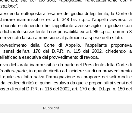
ssazione”.
la vicenda sottoposta all’esame dei giudici di legittimità, la Corte di
chiarare inammissibile ex art. 348 bis c.p.c. l’appello avverso la
ribunale e ritenendo che l’appellante avesse agito in giudizio con
 dichiarato sussistente la responsabilità ex art. 96 c.p.c., comma 3
 e revocato la sua ammissione al patrocinio a spese dello stato.
rovvedimento della Corte di Appello, l’appellante proponeva
i sensi dell’art. 170 del D.P.R. n. 115 del 2002, chiedendo la
ll’efficacia esecutiva del provvedimento di revoca.
niva dichiarata inammissibile da parte del Presidente della Corte di
ta altera parte
, in quanto diretta ad incidere su di un provvedimento
 il quale era fatta salva l’impugnazione da proporre nei soli modi e
 dal codice di rito) e, quindi, esulava da quelle proponibili ai sensi del
sto di cui al D.P.R. n. 115 del 2002, art. 170 e del D.Lgs. n. 150 del
Pubblicità