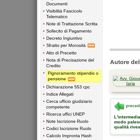
Documenti
Visibilità Fascicolo
Telematico
Note di Trattazione Scritta
Sollecito di Pagamento
Decreto Ingiuntivo
Sfratto per Morosità
Atto di Precetto
Nota di Precisazione del
Autore dell
Credito
Pignoramento stipendio o
pensione
Dichiarazione 553 cpc
Indice Allegati
Cerca ufficio giudiziario
preced
competente
Ricerca uffici UNEP
L'intermedia
Note Iscrizione Ruolo
modo palese
qualità rives
Codici Iscrizione Ruolo
Calcolo Impronta Hash