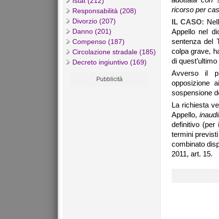
Istat (212)
ricorso per ca
Responsabilità (208)
Divorzio (207)
IL CASO
: Nel
Danno (201)
Appello nel di
sentenza del T
Compenso (187)
colpa grave, ha
Circolazione stradale (185)
di quest’ultimo
Decreto ingiuntivo (169)
Avverso il p
Pubblicità
opposizione a
sospensione de
La richiesta ve
Appello,
inaudi
definitivo (per
termini previsti
combinato dispo
2011, art. 15.