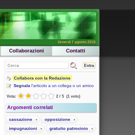
Venerdi 7 agosto 2026
Collaborazioni
Contatti
Entra
Collabora con la Redazione
Segnala
l'articolo a un collega o un amico
Vota:
2
/
5
(
1
voto
)
Argomenti correlati
cassazione
opposizione
impugnazioni
gratuito patrocinio