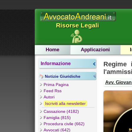
Risorse Legali
Home
Applicazioni
Regime i
Informazione
l'ammissi
Notizie Giuridiche
Avv. Giovann
Prima Pagina
Feed Rss
Autori
Iscriviti alla newsletter
Cassazione (4182)
Famiglia (815)
Procedura civile (662)
Avvocati (642)