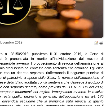
Novembre 2019
za n. 28150/2019, pubblicata il 31 ottobre 2019, la Corte di
i è pronunciata in merito all’individuazione del mezzo di
esperibile avverso il provvedimento di revoca dell’ammissione al
inio pronunciato nel contesto della sentenza che definisce il giudizio
n con un decreto separato, riaffermando il seguente principio di
a di patrocinio a spese dello Stato, la revoca dell’ammissione al
ese dello Stato adottata con la sentenza che definisce il giudizio di
hè con separato decreto, come previsto dal D.P.R. n. 115 del 2002,
comporta mutamenti nel regime impugnatorio avverso la relativa
 resta quello, ordinario e generale, dell’opposizione ex art. 170
, dovendosi escludere che la pronuncia sulla revoca, in quanto
sentenza, sia, per ciò solo, impugnabile immediatamente con il