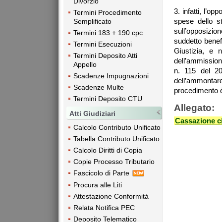
Divorzio
3. infatti, l’o
Termini Procedimento
spese dello s
Semplificato
sull’opposizi
Termini 183 + 190 cpc
suddetto benefi
Termini Esecuzioni
Giustizia, e 
Termini Deposito Atti
dell’ammissione
Appello
n. 115 del 20
Scadenze Impugnazioni
dell’ammontare
Scadenze Multe
procedimento è
Termini Deposito CTU
Allegato:
Atti Giudiziari
Cassazione ci
Calcolo Contributo Unificato
Tabella Contributo Unificato
Calcolo Diritti di Copia
Copie Processo Tributario
Fascicolo di Parte
Procura alle Liti
Attestazione Conformità
Relata Notifica PEC
Deposito Telematico