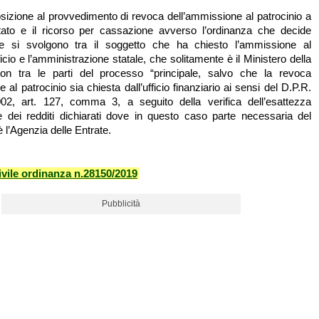
pposizione al provvedimento di revoca dell’ammissione al patrocinio a
tato e il ricorso per cassazione avverso l’ordinanza che decide
one si svolgono tra il soggetto che ha chiesto l’ammissione al
cio e l’amministrazione statale, che solitamente è il Ministero della
non tra le parti del processo “principale, salvo che la revoca
 al patrocinio sia chiesta dall’ufficio finanziario ai sensi del D.P.R.
02, art. 127, comma 3, a seguito della verifica dell’esattezza
 dei redditi dichiarati dove in questo caso parte necessaria del
 l’Agenzia delle Entrate.
vile ordinanza n.28150/2019
Pubblicità