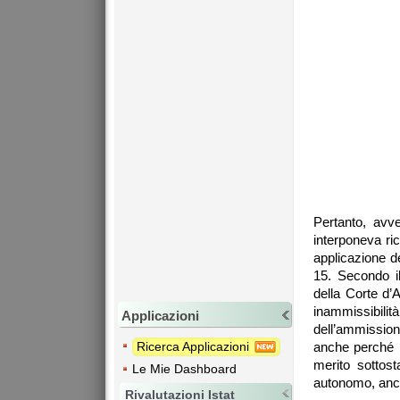
Pertanto, avve
interponeva ric
applicazione de
15. Secondo il
della Corte d’
inammissibilità
Applicazioni
dell’ammissione
Ricerca Applicazioni
anche perché la
merito sottost
Le Mie Dashboard
autonomo, anco
Rivalutazioni Istat