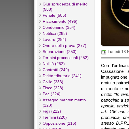
Giurisprudenza di merito
(588)
Penale (585)
Risarcimento (496)
Condominio (354)
Notifica (288)
Lavoro (284)
Onere della prova (277)
Separazione (253)
Lunedi 18 
Termini processuali (252)
Nullità (252)
Con l’ordinan
Contratti (249)
Cassazione s
Diritto tributario (241)
impugnazione 
Civile (233)
gratuito patroc
Fisco (228)
di merito e no
Pec (224)
diritto: “
In tem
Assegno mantenimento
patrocinio a sp
(223)
appello, anzic
Figli (222)
art. 136 non 
Termini (220)
pronuncia, che
stesso D.P.R.
Opposizione (216)
adottata con 