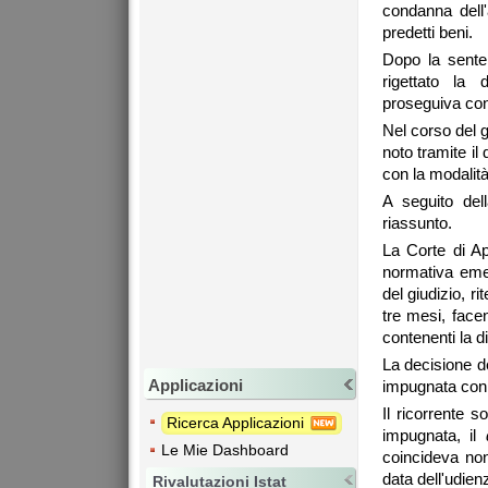
condanna dell'
predetti beni.
Dopo la sente
rigettato la 
proseguiva con
Nel corso del 
noto tramite il 
con la modalità 
A seguito del
riassunto.
La Corte di Ap
normativa emer
del giudizio, ri
tre mesi, facen
contenenti la d
La decisione de
Applicazioni
impugnata con 
Il ricorrente 
Ricerca Applicazioni
impugnata, il
Le Mie Dashboard
coincideva non
data dell'udien
Rivalutazioni Istat