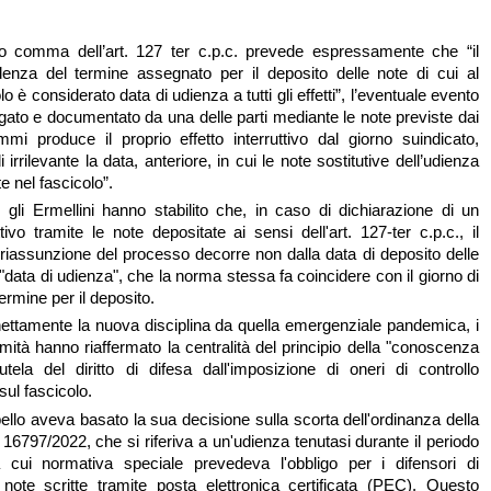
imo comma dell’art. 127 ter c.p.c. prevede espressamente che “il
denza del termine assegnato per il deposito delle note di cui al
lo è considerato data di udienza a tutti gli effetti”, l’eventuale evento
legato e documentato da una delle parti mediante le note previste dai
mi produce il proprio effetto interruttivo dal giorno suindicato,
 irrilevante la data, anteriore, in cui le note sostitutive dell’udienza
e nel fascicolo”.
i, gli Ermellini hanno stabilito che, in caso di dichiarazione di un
tivo tramite le note depositate ai sensi dell'art. 127-ter c.p.c., il
 riassunzione del processo decorre non dalla data di deposito delle
"data di udienza", che la norma stessa fa coincidere con il giorno di
rmine per il deposito.
ettamente la nuova disciplina da quella emergenziale pandemica, i
ttimità hanno riaffermato la centralità del principio della "conoscenza
utela del diritto di difesa dall'imposizione di oneri di controllo
sul fascicolo.
ello aveva basato la sua decisione sulla scorta dell'ordinanza della
16797/2022, che si riferiva a un'udienza tenutasi durante il periodo
 cui normativa speciale prevedeva l'obbligo per i difensori di
note scritte tramite posta elettronica certificata (PEC). Questo