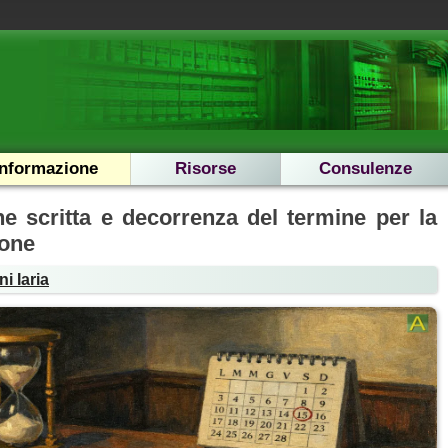
Informazione
Risorse
Consulenze
ne scritta e decorrenza del termine per la
ione
i Iaria