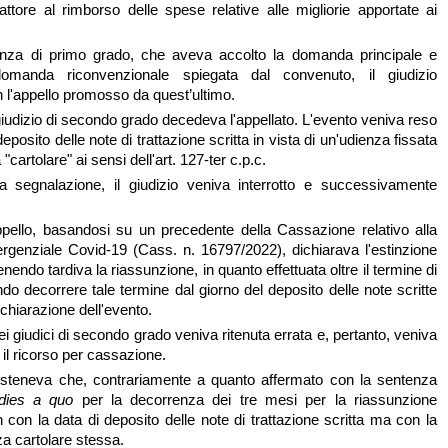
attore al rimborso delle spese relative alle migliorie apportate ai
nza di primo grado, che aveva accolto la domanda principale e
domanda riconvenzionale spiegata dal convenuto, il giudizio
 l'appello promosso da quest’ultimo.
giudizio di secondo grado decedeva l'appellato. L'evento veniva reso
deposito delle note di trattazione scritta in vista di un'udienza fissata
"cartolare" ai sensi dell'art. 127-ter c.p.c.
la segnalazione, il giudizio veniva interrotto e successivamente
pello, basandosi su un precedente della Cassazione relativo alla
genziale Covid-19 (Cass. n. 16797/2022), dichiarava l'estinzione
tenendo tardiva la riassunzione, in quanto effettuata oltre il termine di
do decorrere tale termine dal giorno del deposito delle note scritte
ichiarazione dell'evento.
i giudici di secondo grado veniva ritenuta errata e, pertanto, veniva
il ricorso per cassazione.
sosteneva che, contrariamente a quanto affermato con la sentenza
dies a quo
per la decorrenza dei tre mesi per la riassunzione
 con la data di deposito delle note di trattazione scritta ma con la
za cartolare stessa.