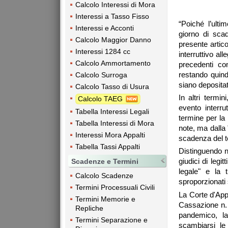
Calcolo Interessi di Mora
Interessi a Tasso Fisso
“Poiché l’ult
Interessi e Acconti
giorno di sca
Calcolo Maggior Danno
presente artico
Interessi 1284 cc
interruttivo al
Calcolo Ammortamento
precedenti com
restando quindi
Calcolo Surroga
siano depositat
Calcolo Tasso di Usura
In altri termin
Calcolo TAEG
evento interrut
Tabella Interessi Legali
termine per la
Tabella Interessi di Mora
note, ma dalla 
Interessi Mora Appalti
scadenza del te
Tabella Tassi Appalti
Distinguendo n
giudici di legi
Scadenze e Termini
legale" e la t
Calcolo Scadenze
sproporzionati 
Termini Processuali Civili
La Corte d'App
Termini Memorie e
Cassazione n. 
Repliche
pandemico, la
Termini Separazione e
scambiarsi le 