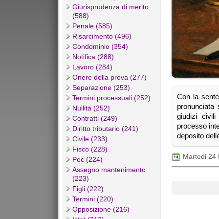
Giurisprudenza di merito
(588)
Penale (585)
Risarcimento (496)
Condominio (354)
Notifica (288)
Lavoro (284)
Onere della prova (277)
Separazione (253)
Con la sente
Termini processuali (252)
pronunciata 
Nullità (252)
giudizi civi
Contratti (249)
processo inter
Diritto tributario (241)
deposito delle
Civile (233)
Fisco (228)
Martedi 24
Pec (224)
Assegno mantenimento
(223)
Figli (222)
Termini (220)
Opposizione (216)