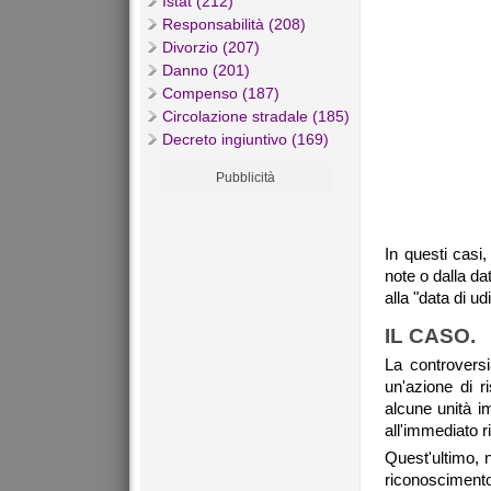
Istat (212)
Responsabilità (208)
Divorzio (207)
Danno (201)
Compenso (187)
Circolazione stradale (185)
Decreto ingiuntivo (169)
Pubblicità
In questi casi,
note o dalla da
alla "data di u
IL CASO.
La controversi
un'azione di r
alcune unità i
all'immediato ri
Quest'ultimo, n
riconosciment