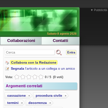
▼ Pubblicità 
Sabato 8 agosto 2026
Collaborazioni
Contatti
Entra
Collabora con la Redazione
Segnala
l'articolo a un collega o un amico
Vota:
0
/
5
(
0
voti
)
Argomenti correlati
cassazione
procedura civile
termini
decorrenza