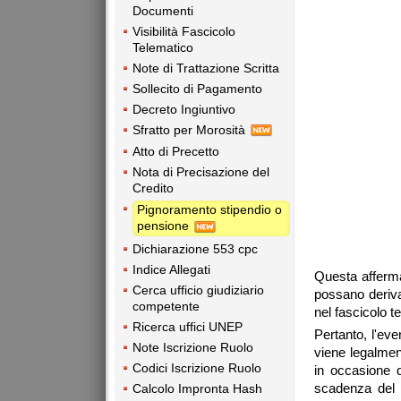
Documenti
Visibilità Fascicolo
Telematico
Note di Trattazione Scritta
Sollecito di Pagamento
Decreto Ingiuntivo
Sfratto per Morosità
Atto di Precetto
Nota di Precisazione del
Credito
Pignoramento stipendio o
pensione
Dichiarazione 553 cpc
Indice Allegati
Questa affermaz
Cerca ufficio giudiziario
possano deriv
competente
nel fascicolo t
Ricerca uffici UNEP
Pertanto, l'eve
Note Iscrizione Ruolo
viene legalmen
Codici Iscrizione Ruolo
in occasione d
scadenza del 
Calcolo Impronta Hash