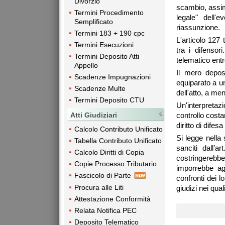
Divorzio
scambio, assim
Termini Procedimento
legale" dell'
Semplificato
riassunzione.
Termini 183 + 190 cpc
L'articolo 127
Termini Esecuzioni
tra i difensor
Termini Deposito Atti
telematico ent
Appello
Il mero depos
Scadenze Impugnazioni
equiparato a u
Scadenze Multe
dell'atto, a me
Termini Deposito CTU
Un'interpretaz
controllo costa
Atti Giudiziari
diritto di difes
Calcolo Contributo Unificato
Si legge nella
Tabella Contributo Unificato
sanciti dall’
Calcolo Diritti di Copia
costringerebb
Copie Processo Tributario
imporrebbe agl
Fascicolo di Parte
confronti dei lo
Procura alle Liti
giudizi nei qual
Attestazione Conformità
Relata Notifica PEC
Deposito Telematico