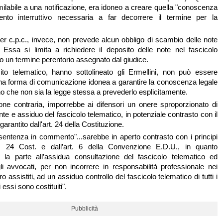
ilabile a una notificazione, era idoneo a creare quella "conoscenza
evento interruttivo necessaria a far decorrere il termine per la
 ter c.p.c., invece, non prevede alcun obbligo di scambio delle note
i. Essa si limita a richiedere il deposito delle note nel fascicolo
ro un termine perentorio assegnato dal giudice.
ito telematico, hanno sottolineato gli Ermellini, non può essere
na forma di comunicazione idonea a garantire la conoscenza legale
no che non sia la legge stessa a prevederlo esplicitamente.
ione contraria, imporrebbe ai difensori un onere sproporzionato di
nte e assiduo del fascicolo telematico, in potenziale contrasto con il
a garantito dall'art. 24 della Costituzione.
 sentenza in commento"...sarebbe in aperto contrasto con i principi
art. 24 Cost. e dall’art. 6 della Convenzione E.D.U., in quanto
e la parte all’assidua consultazione del fascicolo telematico ed
i avvocati, per non incorrere in responsabilità professionale nei
ro assistiti, ad un assiduo controllo del fascicolo telematico di tutti i
i essi sono costituiti".
Pubblicità