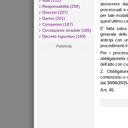
Istat (212)
decorrere da
Responsabilità (208)
processuali e 
Divorzio (207)
per tale modal
Danno (201)
quest'ultimo ca
Compenso (187)
E' fatta salva 
Circolazione stradale (185)
generale dello
Decreto ingiuntivo (169)
anticipi con u
procedimenti in
Pubblicità
Per i processi
obbligatorietà
dell'atto con cu
2. Obbligator
contenziosi o d
dal
30/06/2015
Art. 45.