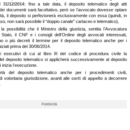
l 31/12/2014:
fino a tale data, il deposito telematico degli atti
dei documenti sarà facoltativo, però se l'avvocato dovesse optare
ità, il deposito si perfezionerà esclusivamente con essa (quindi, in
so, non sarà possibile il “doppio canale” cartaceo e telematico).
la possibilità che il Ministro della giustizia, sentita l'Avvocatura
 Stato, il CNF e i consigli dell'Ordine degli avvocati interessati,
no o più decreti il termine per il deposito telematico anche per i
iziati prima del 30/06/2014.
 esecutivi di cui al libro III del codice di procedura civile la
 del deposito telematico si applicherà successivamente al deposito
i inizia l'esecuzione.
ietà del deposito telematico anche per i procedimenti civili,
i volontaria giurisdizione, avanti alle
corti di appello
a decorrere
.
Pubblicità