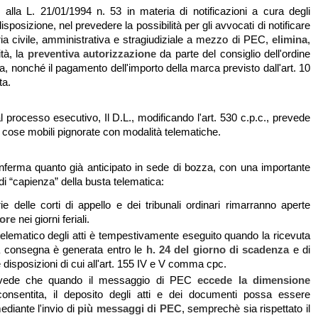
alla L. 21/01/1994 n. 53 in materia di notificazioni a cura degli
disposizione, nel prevedere la possibilità per gli avvocati di notificare
eria civile, amministrativa e stragiudiziale a mezzo di PEC,
elimina
,
tà, la
preventiva autorizzazione
da parte del consiglio dell'ordine
, nonché il pagamento dell'importo della marca previsto dall'art. 10
ta.
 processo esecutivo, Il D.L., modificando l'art. 530 c.p.c., prevede
e cose mobili pignorate con modalità telematiche.
ferma quanto già anticipato in sede di bozza, con una importante
di “capienza” della busta telematica:
rie delle corti di appello e dei tribunali ordinari rimarranno aperte
 ore
nei giorni feriali.
 telematico degli atti è tempestivamente eseguito quando la ricevuta
 consegna è generata entro le
h. 24 del giorno di scadenza
e di
 disposizioni di cui all'art. 155 IV e V comma cpc.
revede che quando il messaggio di PEC
eccede la dimensione
onsentita, il deposito degli atti e dei documenti possa essere
ediante l'invio di
più messaggi di PEC
, semprechè sia rispettato il