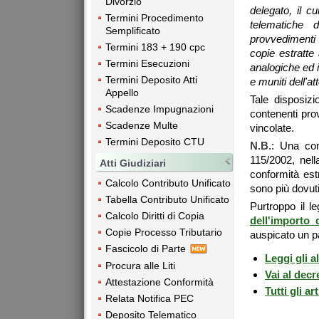
Divorzio
delegato, il c
Termini Procedimento
telematiche d
Semplificato
provvedimenti 
Termini 183 + 190 cpc
copie estratte 
Termini Esecuzioni
analogiche ed 
Termini Deposito Atti
e muniti dell'a
Appello
Tale disposizi
Scadenze Impugnazioni
contenenti pro
Scadenze Multe
vincolate.
Termini Deposito CTU
N.B
.: Una con
115/2002, nell
Atti Giudiziari
conformità est
Calcolo Contributo Unificato
sono più dovuti i
Tabella Contributo Unificato
Purtroppo il l
Calcolo Diritti di Copia
dell'importo 
Copie Processo Tributario
auspicato un p
Fascicolo di Parte
Leggi gli a
Procura alle Liti
Vai al decr
Attestazione Conformità
Tutti gli ar
Relata Notifica PEC
Deposito Telematico