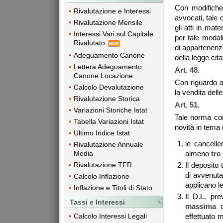
Con modifiche 
Rivalutazione e Interessi
avvocati, tale 
Rivalutazione Mensile
gli atti in mat
Interessi Vari sul Capitale
per tale modali
Rivalutato
di appartenenza
Adeguamento Canone
della legge cita
Lettera Adeguamento
Art. 48.
Canone Locazione
Con riguardo al
Calcolo Devalutazione
la vendita dell
Rivalutazione Storica
Art. 51.
Variazioni Storiche Istat
Tale norma con
Tabella Variazioni Istat
novità in tema 
Ultimo Indice Istat
le cancelle
Rivalutazione Annuale
Media
almeno
tre
Rivalutazione TFR
Il deposito
di avvenuta
Calcolo Inflazione
applicano le
Inflazione e Titoli di Stato
Il D.L. p
Tassi e Interessi
massima
c
Calcolo Interessi Legali
effettuato m