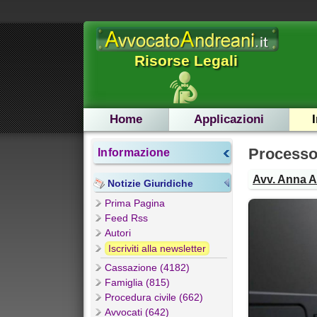
Risorse Legali
Home
Applicazioni
Processo 
Informazione
Avv. Anna 
Notizie Giuridiche
Prima Pagina
Feed Rss
Autori
Iscriviti alla newsletter
Cassazione (4182)
Famiglia (815)
Procedura civile (662)
Avvocati (642)