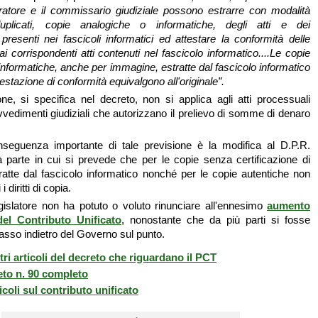
uratore e il commissario giudiziale possono estrarre con modalità
uplicati, copie analogiche o informatiche, degli atti e dei
presenti nei fascicoli informatici ed attestare la conformità delle
ai corrispondenti atti contenuti nel fascicolo informatico....Le copie
informatiche, anche per immagine, estratte dal fascicolo informatico
ttestazione di conformità equivalgono all'originale”.
one, si specifica nel decreto, non si applica agli atti processuali
vvedimenti giudiziali che autorizzano il prelievo di somme di denaro
seguenza importante di tale previsione è la modifica al D.P.R.
a parte in cui si prevede che per le copie senza certificazione di
ratte dal fascicolo informatico nonché per le copie autentiche non
 diritti di copia.
egislatore non ha potuto o voluto rinunciare all'ennesimo
aumento
del Contributo Unificato
, nonostante che da più parti si fosse
asso indietro del Governo sul punto.
ltri articoli del decreto che riguardano il PCT
eto n. 90 completo
ticoli sul contributo unificato