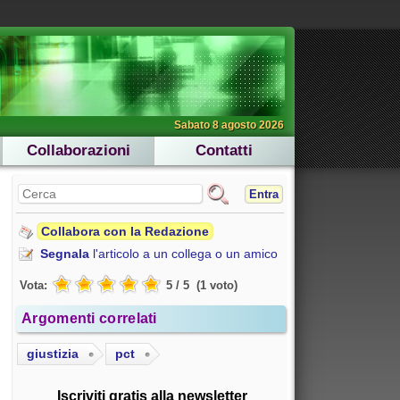
Sabato 8 agosto 2026
Collaborazioni
Contatti
Entra
Collabora con la Redazione
Segnala
l'articolo a un collega o un amico
Vota:
5
/
5
(
1
voto
)
Argomenti correlati
giustizia
pct
Iscriviti gratis alla newsletter