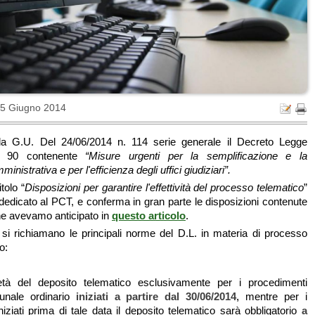
25 Giugno 2014
lla G.U. Del 24/06/2014 n. 114 serie generale il Decreto Legge
n. 90 contenente
“Misure urgenti per la semplificazione e la
nistrativa e per l'efficienza degli uffici giudiziari”.
itolo “
Disposizioni per garantire l'effettività del processo telematico
”
dedicato al PCT, e conferma in gran parte le disposizioni contenute
he avevamo anticipato in
questo articolo
.
 si richiamano le principali norme del D.L. in materia di processo
o:
ietà del deposito telematico esclusivamente per i procedimenti
bunale ordinario
iniziati a partire dal 30/06/2014,
mentre per i
iziati prima di tale data il deposito telematico sarà obbligatorio
a