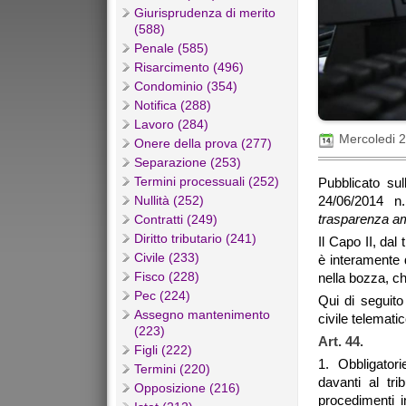
Giurisprudenza di merito
(588)
Penale (585)
Risarcimento (496)
Condominio (354)
Notifica (288)
Lavoro (284)
Mercoledi 
Onere della prova (277)
Separazione (253)
Termini processuali (252)
Pubblicato su
Nullità (252)
24/06/2014 
trasparenza ammi
Contratti (249)
Diritto tributario (241)
Il Capo II, dal t
Civile (233)
è interamente 
Fisco (228)
nella bozza, c
Pec (224)
Qui di seguito
Assegno mantenimento
civile telematic
(223)
Art. 44.
Figli (222)
1. Obbligator
Termini (220)
davanti al tri
Opposizione (216)
procedimenti in