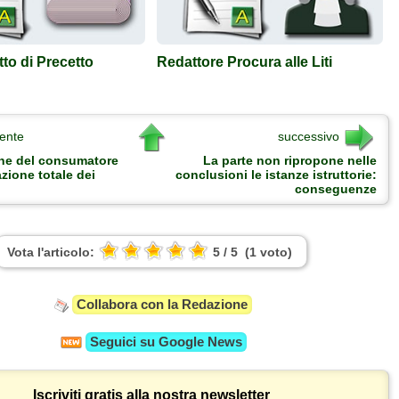
to di Precetto
Redattore Procura alle Liti
ente
successivo
ne del consumatore
La parte non ripropone nelle
azione totale dei
conclusioni le istanze istruttorie:
conseguenze
Vota l'articolo:
5
/
5
(
1
voto
)
Collabora con la Redazione
Seguici su
Google News
Iscriviti gratis alla nostra newsletter