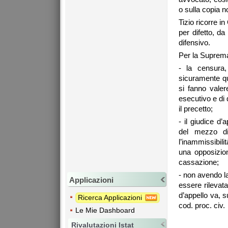
o sulla copia no
Tizio ricorre i
per difetto, da
difensivo.
Per la Suprema
- la censura,
sicuramente qua
si fanno valer
esecutivo e di q
il precetto;
- il giudice d’
del mezzo di 
l’inammissibil
una opposizion
cassazione;
- non avendo la
Applicazioni
essere rilevata
d’appello va, s
Ricerca Applicazioni
cod. proc. civ.
Le Mie Dashboard
Rivalutazioni Istat