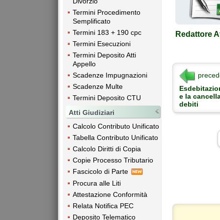
Divorzio
Termini Procedimento
Semplificato
Termini 183 + 190 cpc
Redattore At
Termini Esecuzioni
Termini Deposito Atti
Appello
preced
Scadenze Impugnazioni
Scadenze Multe
Esdebitazio
e la cancell
Termini Deposito CTU
debiti
Atti Giudiziari
Calcolo Contributo Unificato
Tabella Contributo Unificato
Calcolo Diritti di Copia
Copie Processo Tributario
Fascicolo di Parte
Procura alle Liti
Attestazione Conformità
Relata Notifica PEC
Deposito Telematico