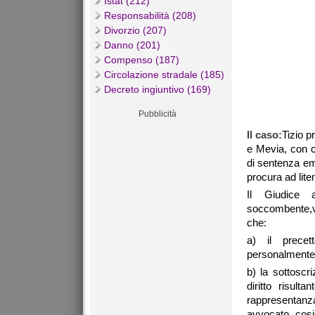
Istat (212)
Responsabilità (208)
Divorzio (207)
Danno (201)
Compenso (187)
Circolazione stradale (185)
Decreto ingiuntivo (169)
Pubblicità
Il caso:
Tizio p
e Mevia, con c
di sentenza e
procura ad lit
Il Giudice a
soccombente,ve
che:
a) il precet
personalmente 
b) la sottoscri
diritto risult
rappresentanz
avvocato, cosicc