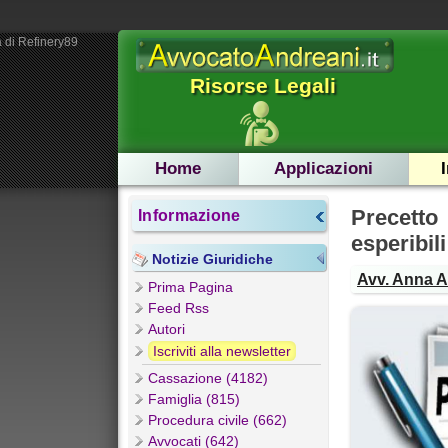
 di Refinery89
Risorse Legali
Home
Applicazioni
Precett
Informazione
esperibili
Notizie Giuridiche
Avv. Anna 
Prima Pagina
Feed Rss
Autori
Iscriviti alla newsletter
Cassazione (4182)
Famiglia (815)
Procedura civile (662)
Avvocati (642)