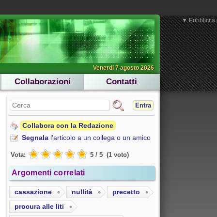
▼ Pubblicità 
Venerdi 7 agosto 2026
Collaborazioni
Contatti
Entra
Collabora con la Redazione
Segnala
l'articolo a un collega o un amico
Vota:
5
/
5
(
1
voto
)
Argomenti correlati
cassazione
nullità
precetto
procura alle liti