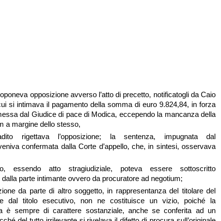
roponeva opposizione avverso l’atto di precetto, notificatogli da Caio
ui si intimava il pagamento della somma di euro 9.824,84, in forza
messa dal Giudice di pace di Modica, eccependo la mancanza della
em a margine dello stesso,
dito rigettava l’opposizione; la sentenza, impugnata dal
niva confermata dalla Corte d’appello, che, in sintesi, osservava
to, essendo atto stragiudiziale, poteva essere sottoscritto
dalla parte intimante ovvero da procuratore ad negotium;
zione da parte di altro soggetto, in rappresentanza del titolare del
ante dal titolo esecutivo, non ne costituisce un vizio, poiché la
a è sempre di carattere sostanziale, anche se conferita ad un
hé del tutto irrilevante si rivelava il difetto di procura sull’originale