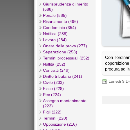
Giurisprudenza di merito
(588)
Penale (585)
Risarcimento (496)
Condominio (354)
Notifica (288)
Lavoro (284)
Onere della prova (277)
Separazione (253)
Con l'ordina
Termini processuali (252)
opporsizione
Nullità (252)
procura ad li
Contratti (249)
Diritto tributario (241)
Lunedi 9 D
Civile (233)
Fisco (228)
Pec (224)
Assegno mantenimento
(223)
Figli (222)
Termini (220)
Opposizione (216)