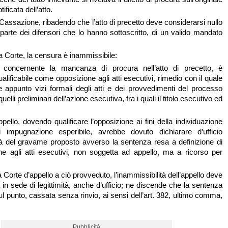
tificata dell’atto.
n Cassazione, ribadendo che l’atto di precetto deve considerarsi nullo
 parte dei difensori che lo hanno sottoscritto, di un valido mandato
 Corte, la censura è inammissibile:
 concernente la mancanza di procura nell’atto di precetto, è
lificabile come opposizione agli atti esecutivi, rimedio con il quale
e appunto vizi formali degli atti e dei provvedimenti del processo
uelli preliminari dell’azione esecutiva, fra i quali il titolo esecutivo ed
appello, dovendo qualificare l’opposizione ai fini della individuazione
impugnazione esperibile, avrebbe dovuto dichiarare d’ufficio
ità del gravame proposto avverso la sentenza resa a definizione di
e agli atti esecutivi, non soggetta ad appello, ma a ricorso per
 Corte d’appello a ciò provveduto, l’inammissibilità dell’appello deve
 in sede di legittimità, anche d’ufficio; ne discende che la sentenza
ul punto, cassata senza rinvio, ai sensi dell’art. 382, ultimo comma,
Pubblicità