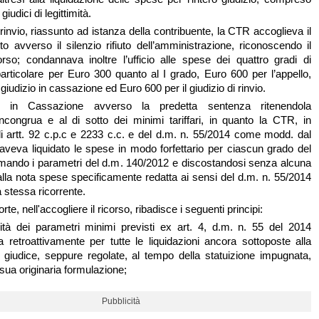
giudici di legittimità.
 rinvio, riassunto ad istanza della contribuente, la CTR accoglieva il
to avverso il silenzio rifiuto dell’amministrazione, riconoscendo il
borso; condannava inoltre l’ufficio alle spese dei quattro gradi di
 particolare per Euro 300 quanto al I grado, Euro 600 per l’appello,
 giudizio in cassazione ed Euro 600 per il giudizio di rinvio.
e in Cassazione avverso la predetta sentenza ritenendola
congrua e al di sotto dei minimi tariffari, in quanto la CTR, in
li artt. 92 c.p.c e 2233 c.c. e del d.m. n. 55/2014 come modd. dal
aveva liquidato le spese in modo forfettario per ciascun grado del
iamando i parametri del d.m. 140/2012 e discostandosi senza alcuna
lla nota spese specificamente redatta ai sensi del d.m. n. 55/2014
a stessa ricorrente.
e, nell'accogliere il ricorso, ribadisce i seguenti principi:
ilità dei parametri minimi previsti ex art. 4, d.m. n. 55 del 2014
a retroattivamente per tutte le liquidazioni ancora sottoposte alla
 giudice, seppure regolate, al tempo della statuizione impugnata,
a sua originaria formulazione;
Pubblicità