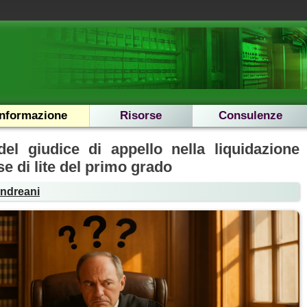
Informazione
Risorse
Consulenze
del giudice di appello nella liquidazione
se di lite del primo grado
Andreani