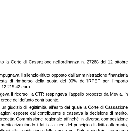
ito la Corte di Cassazione nell'ordinanza n. 27268 del 12 ottobre
mpugnava il silenzio-rifiuto opposto dall’amministrazione finanziaria
iesta di rimborso della quota del 90% dell’IRPEF per l’importo
 12.219,42 euro.
eva il ricorso; la CTR respingeva l’appello proposto da Mevia, in
a erede del defunto contribuente.
un giudizio di legittimità, all’esito del quale la Corte di Cassazione
ragioni esposte dal contribuente e cassava la decisione di merito,
 predetta Commissione regionale affinché in diversa composizione
erito rivalutando i fatti alla luce del principio di diritto affermato,
tresì alla liquidazione delle spese per l’intero giudizio, compreso