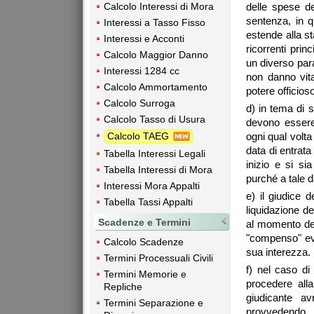
Calcolo Interessi di Mora
delle spese de
sentenza, in q
Interessi a Tasso Fisso
estende alla st
Interessi e Acconti
ricorrenti prin
Calcolo Maggior Danno
un diverso para
Interessi 1284 cc
non danno vit
Calcolo Ammortamento
potere officioso
Calcolo Surroga
d) in tema di s
Calcolo Tasso di Usura
devono essere
Calcolo TAEG
ogni qual volta
data di entrata
Tabella Interessi Legali
inizio e si si
Tabella Interessi di Mora
purché a tale 
Interessi Mora Appalti
e) il giudice d
Tabella Tassi Appalti
liquidazione de
Scadenze e Termini
al momento del
"compenso" evoc
Calcolo Scadenze
sua interezza.
Termini Processuali Civili
f) nel caso d
Termini Memorie e
procedere alla
Repliche
giudicante a
Termini Separazione e
provvedendo