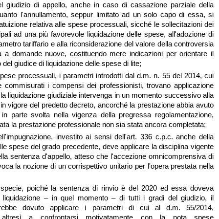
l giudizio di appello, anche in caso di cassazione parziale della
uanto l'annullamento, seppur limitato ad un solo capo di essa, si
atuizione relativa alle spese processuali, sicché le sollecitazioni dei
cipali ad una più favorevole liquidazione delle spese, all'adozione di
metro tariffario e alla riconsiderazione del valore della controversia
a a domande nuove, costituendo mere indicazioni per orientare il
 del giudice di liquidazione delle spese di lite;
pese processuali, i parametri introdotti dal d.m. n. 55 del 2014, cui
 commisurati i compensi dei professionisti, trovano applicazione
 la liquidazione giudiziale intervenga in un momento successivo alla
 in vigore del predetto decreto, ancorché la prestazione abbia avuto
a in parte svolta nella vigenza della pregressa regolamentazione,
data la prestazione professionale non sia stata ancora completata;
ell'impugnazione, investito ai sensi dell'art. 336 c.p.c. anche della
lle spese del grado precedente, deve applicare la disciplina vigente
la sentenza d'appello, atteso che l'accezione omnicomprensiva di
a la nozione di un corrispettivo unitario per l'opera prestata nella
i specie, poiché la sentenza di rinvio è del 2020 ed essa doveva
 liquidazione – in quel momento – di tutti i gradi del giudizio, il
vrebbe dovuto applicare i parametri di cui al d.m. 55/2014,
 altresì a confrontarsi motivatamente con la nota spese