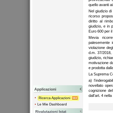
quello avanti ai 
Nel giudizio di
ricorso propos
diritto al rim
giudizio, e in
Euro 600 per il
Mevia ricorr
palesemente in
violazione deg
d.m. 37/2018, 
giudizio, rich
motivazione da
e prodotta dall
La Suprema Cort
a) l'inderogab
novellato oper
Applicazioni
cognizione del
dall'art. 4 nell
Ricerca Applicazioni
Le Mie Dashboard
Rivalutazioni Istat