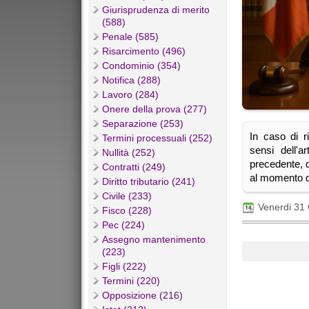
Giurisprudenza di merito
(588)
Penale (585)
Risarcimento (496)
Condominio (354)
Notifica (288)
Lavoro (284)
Onere della prova (277)
Separazione (253)
In caso di ri
Termini processuali (252)
sensi dell'a
Nullità (252)
precedente, d
Contratti (249)
al momento d
Diritto tributario (241)
Civile (233)
Venerdi 31
Fisco (228)
Pec (224)
Assegno mantenimento
(223)
Figli (222)
Termini (220)
Opposizione (216)