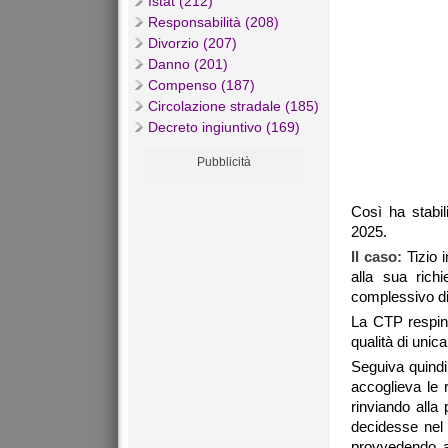
Istat (212)
Responsabilità (208)
Divorzio (207)
Danno (201)
Compenso (187)
Circolazione stradale (185)
Decreto ingiuntivo (169)
Pubblicità
Così ha stabil
2025.
Il caso:
Tizio i
alla sua rich
complessivo di
La CTP resping
qualità di unic
Seguiva quindi 
accoglieva le 
rinviando alla
decidesse nel m
provvedendo al