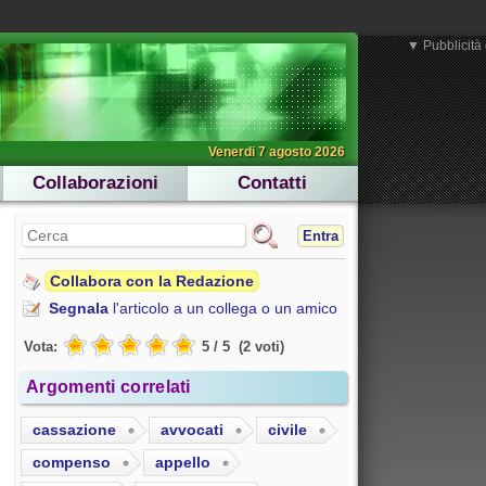
▼ Pubblicità 
Venerdi 7 agosto 2026
Collaborazioni
Contatti
Entra
Collabora con la Redazione
Segnala
l'articolo a un collega o un amico
Vota:
5
/
5
(
2
voti
)
Argomenti correlati
cassazione
avvocati
civile
compenso
appello