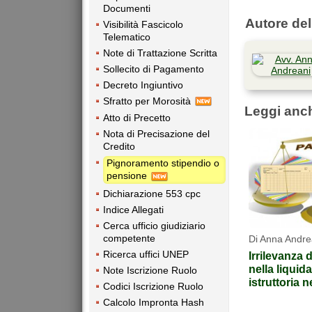
Documenti
Autore dell
Visibilità Fascicolo
Telematico
Note di Trattazione Scritta
Sollecito di Pagamento
Decreto Ingiuntivo
Sfratto per Morosità
Leggi anc
Atto di Precetto
Nota di Precisazione del
Credito
Pignoramento stipendio o
pensione
Dichiarazione 553 cpc
Indice Allegati
Cerca ufficio giudiziario
competente
Di Anna Andre
Ricerca uffici UNEP
Irrilevanza di
nella liquid
Note Iscrizione Ruolo
istruttoria 
Codici Iscrizione Ruolo
Calcolo Impronta Hash