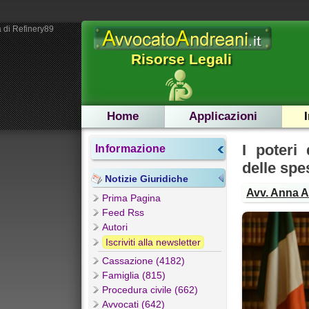
 di Refinery89
Risorse Legali
Home
Applicazioni
I poteri 
Informazione
delle spe
Notizie Giuridiche
Avv. Anna 
Prima Pagina
Feed Rss
Autori
Iscriviti alla newsletter
Cassazione (4182)
Famiglia (815)
Procedura civile (662)
Avvocati (642)