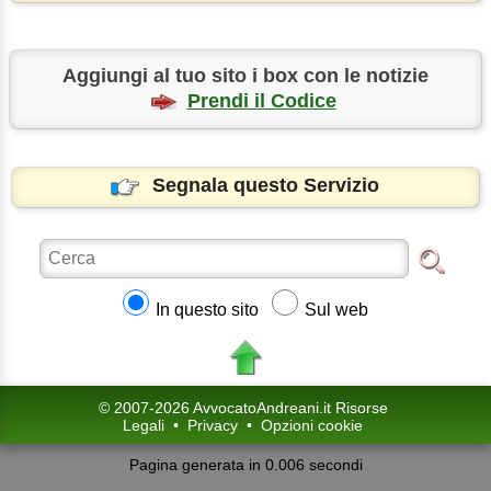
Aggiungi al tuo sito i box con le notizie
Prendi il Codice
Segnala questo Servizio
In questo sito
Sul web
© 2007-2026 AvvocatoAndreani.it Risorse
Legali
•
Privacy
•
Opzioni cookie
Pagina generata in 0.006 secondi