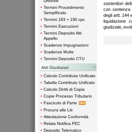
Divorzio
sostenitori del
Termini Procedimento
con sentenza 1
Semplificato
degli artt. 14
Termini 183 + 190 cpc
liquidazione c
Termini Esecuzioni
giudiziale, ev
Termini Deposito Atti
Appello
Scadenze Impugnazioni
Scadenze Multe
Termini Deposito CTU
Atti Giudiziari
Calcolo Contributo Unificato
Tabella Contributo Unificato
Calcolo Diritti di Copia
Copie Processo Tributario
Fascicolo di Parte
Procura alle Liti
Attestazione Conformità
Relata Notifica PEC
Deposito Telematico