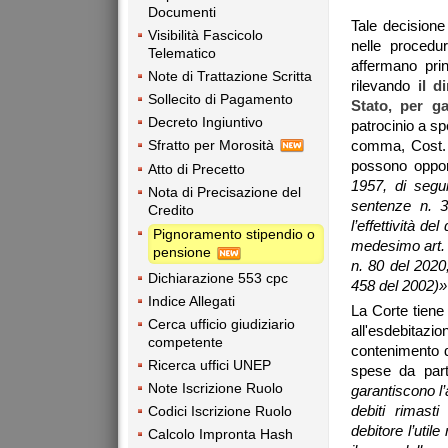
Documenti
Tale decisione
Visibilità Fascicolo
nelle procedu
Telematico
affermano prin
Note di Trattazione Scritta
rilevando
il d
Sollecito di Pagamento
Stato, per gar
Decreto Ingiuntivo
patrocinio a sp
Sfratto per Morosità
comma, Cost. (
possono oppors
Atto di Precetto
1957, di segu
Nota di Precisazione del
sentenze n. 3
Credito
l’effettività d
Pignoramento stipendio o
medesimo art. 
pensione
n. 80 del 2020
Dichiarazione 553 cpc
458 del 2002)»
Indice Allegati
La Corte tiene 
Cerca ufficio giudiziario
all'esdebitazi
competente
contenimento d
Ricerca uffici UNEP
spese da part
Note Iscrizione Ruolo
garantiscono l’
debiti rimasti
Codici Iscrizione Ruolo
debitore l’util
Calcolo Impronta Hash