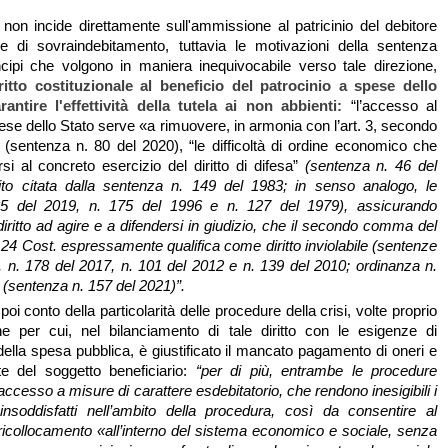
 non incide direttamente sull'ammissione al patricinio del debitore
re di sovraindebitamento, tuttavia le motivazioni della sentenza
cipi che volgono in maniera inequivocabile verso tale direzione,
iritto costituzionale al beneficio del patrocinio a spese dello
antire l'effettività della tutela ai non abbienti:
“l’accesso al
ese dello Stato serve «a rimuovere, in armonia con l’art. 3, secondo
sentenza n. 80 del 2020), “le difficoltà di ordine economico che
i al concreto esercizio del diritto di difesa”
(sentenza n. 46 del
ito citata dalla sentenza n. 149 del 1983; in senso analogo, le
5 del 2019, n. 175 del 1996 e n. 127 del 1979), assicurando
el diritto ad agire e a difendersi in giudizio, che il secondo comma del
24 Cost. espressamente qualifica come diritto inviolabile (sentenze
, n. 178 del 2017, n. 101 del 2012 e n. 139 del 2010; ordinanza n.
 (sentenza n. 157 del 2021)”.
poi conto della particolarità delle procedure della crisi, volte proprio
one per cui, nel bilanciamento di tale diritto con le esigenze di
ella spesa pubblica, è giustificato il mancato pagamento di oneri e
e del soggetto beneficiario:
“per di più, entrambe le procedure
accesso a misure di carattere esdebitatorio, che rendono inesigibili i
 insoddisfatti nell’ambito della procedura, così da consentire al
e ricollocamento «all’interno del sistema economico e sociale, senza