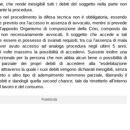
ne, che rende inesigibili tutti i debiti del soggetto nella parte non
nte la procedura.
e nel procedimento la difesa tecnica non è obbligatoria, essendo
previsto ora l'accesso in assenza di avvocato, mentre si prevede
dell'apposito Organismo di composizione della Crisi, composto da
i, non necessariamente avvocati. Il soggetto che accede a tali
 essere in possesso di svariati requisiti, tra cui l'assenza di mala
ver avuto accesso ad analoga procedura negli ultimi 5 anni,
3 volte massimo la possibilità di accedervi. Sussiste inoltre una
cezionale per la persona che non abbia alcun bene o possibilità di
parziale dei propri debiti di accedere alla “esdebitazione
” attraverso la quale i suoi debiti vengono dichiarati inesigibili, senza
to o altro tipo di adempimento nemmeno parziale, liberando il
ebiti e dandogli quella
second chance
, tale da rimetterlo all'interno
l lavoro e del consumo.
Pubblicità