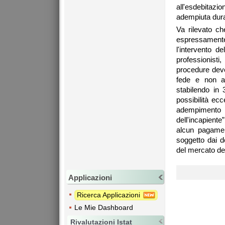
all'esdebitazio
adempiuta dura
Va rilevato ch
espressamente 
l'intervento 
professionist
procedure deve
fede e non a
stabilendo in 
possibilità ec
adempimento 
dell'incapiente
alcun pagamen
soggetto dai d
del mercato de
Applicazioni
Ricerca Applicazioni
Le Mie Dashboard
Rivalutazioni Istat