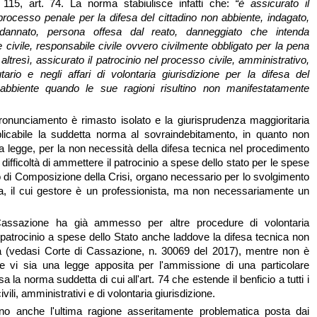
 115, art. 74. La norma stabiulisce infatti che:
“è assicurato il
 processo penale per la difesa del cittadino non abbiente, indagato,
ndannato, persona offesa dal reato, danneggiato che intenda
te civile, responsabile civile ovvero civilmente obbligato per la pena
 altresì, assicurato il patrocinio nel processo civile, amministrativo,
butario e negli affari di volontaria giurisdizione per la difesa del
 abbiente quando le sue ragioni risultino non manifestatamente
pronunciamento è rimasto isolato e la giurisprudenza maggioritaria
plicabile la suddetta norma al sovraindebitamento, in quanto non
la legge, per la non necessità della difesa tecnica nel procedimento
a difficoltà di ammettere il patrocinio a spese dello stato per le spese
 di Composizione della Crisi, organo necessario per lo svolgimento
a, il cui gestore è un professionista, ma non necessariamente un
Cassazione ha già ammesso per altre procedure di volontaria
l patrocinio a spese dello Stato anche laddove la difesa tecnica non
ia (vedasi Corte di Cassazione, n. 30069 del 2017), mentre non è
e vi sia una legge apposita per l'ammissione di una particolare
a la norma suddetta di cui all'art. 74 che estende il benficio a tutti i
civili, amministrativi e di volontaria giurisdizione.
o anche l'ultima ragione asseritamente problematica posta dai