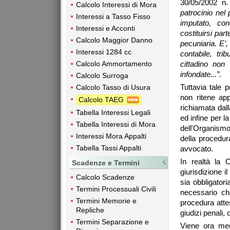
30/05/2002 n.
Calcolo Interessi di Mora
patrocinio nel
Interessi a Tasso Fisso
imputato, co
Interessi e Acconti
costituirsi par
Calcolo Maggior Danno
pecuniaria. E’,
Interessi 1284 cc
contabile, tri
Calcolo Ammortamento
cittadino non
infondate...”.
Calcolo Surroga
Tuttavia tale 
Calcolo Tasso di Usura
non ritene ap
Calcolo TAEG
richiamata dal
Tabella Interessi Legali
ed infine per l
Tabella Interessi di Mora
dell'Organismo
Interessi Mora Appalti
della procedur
Tabella Tassi Appalti
avvocato.
In realtà la 
Scadenze e Termini
giurisdizione i
Calcolo Scadenze
sia obbligator
Termini Processuali Civili
necessario ch
Termini Memorie e
procedura attes
Repliche
giudizi penali, 
Termini Separazione e
Viene ora men