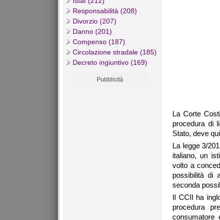
Istat (212)
Responsabilità (208)
Divorzio (207)
Danno (201)
Compenso (187)
Circolazione stradale (185)
Decreto ingiuntivo (169)
Pubblicità
La Corte Costi
procedura di l
Stato, deve qui
La legge 3/201
italiano, un i
volto a conced
possibilità di
seconda possibi
Il CCII ha ingl
procedura pre
consumatore e