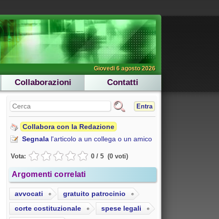
Giovedi 6 agosto 2026
Collaborazioni
Contatti
Entra
Collabora con la Redazione
Segnala
l'articolo a un collega o un amico
Vota:
0
/
5
(
0
voti
)
Argomenti correlati
avvocati
gratuito patrocinio
corte costituzionale
spese legali