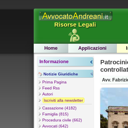
Risorse Legali
Home
Applicazioni
Patrocini
Informazione
controlla
Notizie Giuridiche
Avv. Fabrizi
Prima Pagina
Feed Rss
Autori
Iscriviti alla newsletter
Cassazione (4182)
Famiglia (815)
Procedura civile (662)
Avvocati (642)