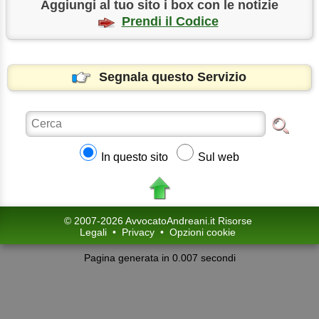
Aggiungi al tuo sito i box con le notizie
Prendi il Codice
Segnala questo Servizio
In questo sito
Sul web
© 2007-2026 AvvocatoAndreani.it Risorse
Legali
•
Privacy
•
Opzioni cookie
Pagina generata in 0.007 secondi