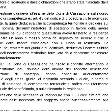
tore di sostegno e dalle dichiarazioni che erano state rilasciate dalla
aria.
uestione giungeva all’esame della Corte di Cassazione sul ricorso
o di competenza ex art. 43 del codice di procedura civile promosso
te, la quale deduceva che la competenza territoriale a decidere sul
a nomina dell’amministratore di sostegno in favore della madre
bunale nel cui circondario quest’ultima aveva trasferito la residenza
 oltre un anno e mezzo prima del deposito del ricorso e che la
ale della madre coincideva con il luogo di residenza. La
e, nel resistere nel giudizio di legittimità, deduceva l’inammissibilità
dell’incompetenza territoriale formulata dalla ricorrente per essere
 tardivamente.
NE
: La Corte di Cassazione ha risolto il conflitto affermando la
rritoriale del Tribunale della dimora del soggetto beneficiario
trazione di sostegno, dando continuità all’orientamento
ale degli stessi giudici di legittimità secondo il quale, in tema di
 di sostengo, la competenza territoriale si radica con riferimento
tuale del beneficiando, a nulla rilevando la residenza.
razione della necessità di interloquire con il Giudice tutelare che
onto delle necessità del soggetto anche successivamente alla