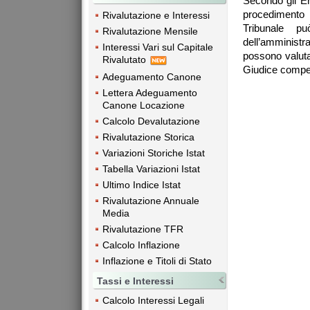
Secondo gli Er
procedimento 
Rivalutazione e Interessi
Tribunale p
Rivalutazione Mensile
dell’amminist
Interessi Vari sul Capitale
possono valutar
Rivalutato
Giudice compe
Adeguamento Canone
Lettera Adeguamento
Canone Locazione
Calcolo Devalutazione
Rivalutazione Storica
Variazioni Storiche Istat
Tabella Variazioni Istat
Ultimo Indice Istat
Rivalutazione Annuale
Media
Rivalutazione TFR
Calcolo Inflazione
Inflazione e Titoli di Stato
Tassi e Interessi
Calcolo Interessi Legali