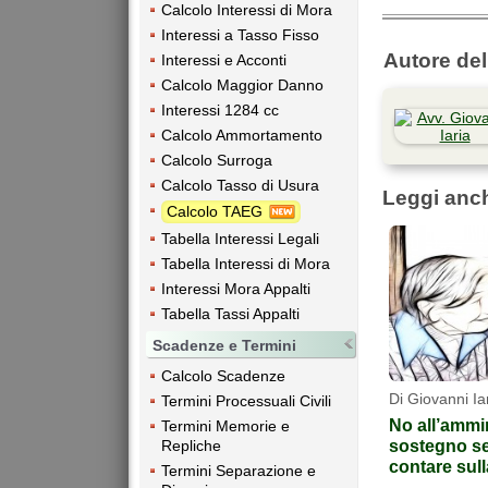
Calcolo Interessi di Mora
Interessi a Tasso Fisso
Autore dell
Interessi e Acconti
Calcolo Maggior Danno
Interessi 1284 cc
Calcolo Ammortamento
Calcolo Surroga
Calcolo Tasso di Usura
Leggi anc
Calcolo TAEG
Tabella Interessi Legali
Tabella Interessi di Mora
Interessi Mora Appalti
Tabella Tassi Appalti
Scadenze e Termini
Calcolo Scadenze
Di Giovanni Ia
Termini Processuali Civili
No all’ammin
Termini Memorie e
sostegno se 
Repliche
contare sul
Termini Separazione e