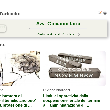
'articolo:
Avv. Giovanni Iaria
Profilo e Articoli Pubblicati
he:
ria
Di Anna Andreani
istratore di
Limiti di operatività della
il beneficiario puo’
sospensione feriale dei termini
la protezione di …
all' amministrazione di …