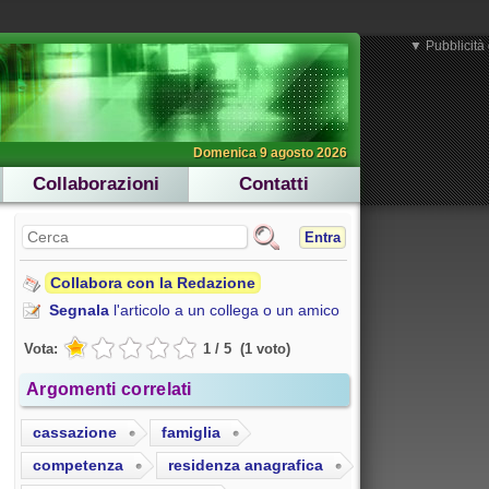
▼ Pubblicità 
Domenica 9 agosto 2026
Collaborazioni
Contatti
Entra
Collabora con la Redazione
Segnala
l'articolo a un collega o un amico
Vota:
1
/
5
(
1
voto
)
Argomenti correlati
cassazione
famiglia
competenza
residenza anagrafica