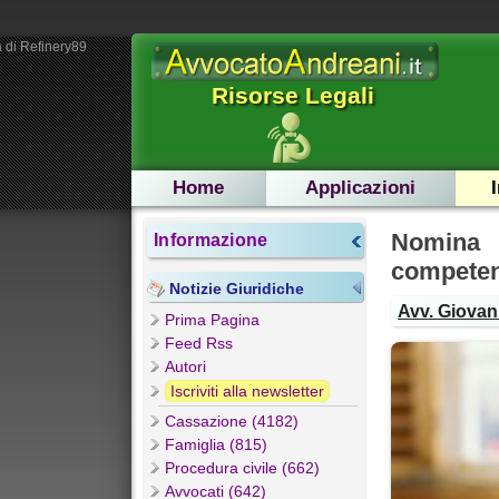
 di Refinery89
Risorse Legali
Home
Applicazioni
Nomina 
Informazione
competenz
Notizie Giuridiche
Avv. Giovann
Prima Pagina
Feed Rss
Autori
Iscriviti alla newsletter
Cassazione (4182)
Famiglia (815)
Procedura civile (662)
Avvocati (642)