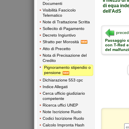
Il mezzo di
Documenti
di equa inde
Visibilità Fascicolo
dell'AdS
Telematico
Note di Trattazione Scritta
Sollecito di Pagamento
preced
Decreto Ingiuntivo
Passaggio co
Sfratto per Morosità
con T-Red e
Atto di Precetto
del malfun
Nota di Precisazione del
Credito
Pignoramento stipendio o
pensione
Dichiarazione 553 cpc
Indice Allegati
Cerca ufficio giudiziario
competente
Ricerca uffici UNEP
Note Iscrizione Ruolo
Codici Iscrizione Ruolo
Calcolo Impronta Hash