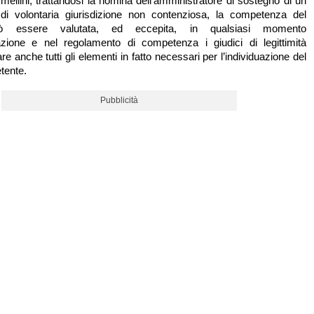
mellini, trattandosi la nomina dell’amministratore di sostegno di un
di volontaria giurisdizione non contenziosa, la competenza del
uò essere valutata, ed eccepita, in qualsiasi momento
razione e nel regolamento di competenza i giudici di legittimità
e anche tutti gli elementi in fatto necessari per l’individuazione del
tente.
Pubblicità