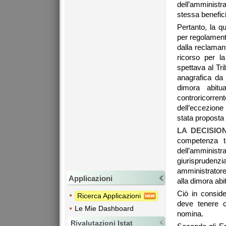
dell’amministra
stessa benefici
Pertanto, la q
per regolament
dalla reclaman
ricorso per l
spettava al Tri
anagrafica da
dimora abitu
controricorrent
dell’eccezione 
stata proposta
LA DECISIO
competenza te
dell’amminis
giurisprudenzi
amministratore
Applicazioni
alla dimora abi
Ciò in conside
Ricerca Applicazioni
deve tenere c
Le Mie Dashboard
nomina.
Rivalutazioni Istat