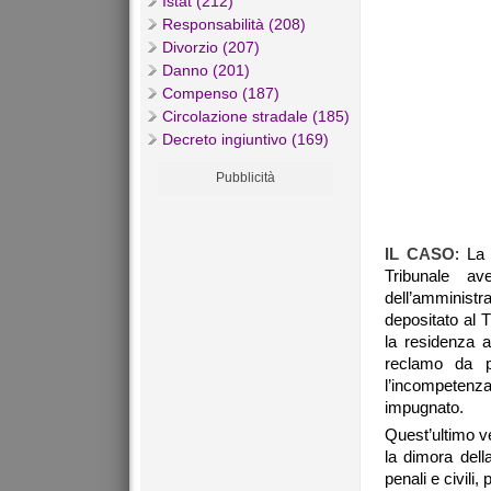
Istat (212)
Responsabilità (208)
Divorzio (207)
Danno (201)
Compenso (187)
Circolazione stradale (185)
Decreto ingiuntivo (169)
Pubblicità
IL CASO
: La
Tribunale av
dell’amministra
depositato al 
la residenza a
reclamo da pa
l’incompetenz
impugnato.
Quest’ultimo ve
la dimora dell
penali e civili