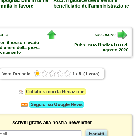
 impugnazione in tema
AdS: il giudice deve sentir il
nnità in favore
beneficiario dell'amministrazione
ente
successivo
n il rosso rilevato
Pubblicato l'indice Istat di
d onere della prova
agosto 2020
zionamento
Vota l'articolo:
1
/
5
(
1
voto
)
Collabora con la Redazione
Seguici su
Google News
Iscriviti gratis alla nostra newsletter