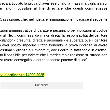
veva articolato la prova di aver esercitato la massima vigilanza sul
ver fatto il possibile al fine di evitare che questi commettesse
 Cassazione, che, nel rigettare l'impugnazione, ribadisce il seguente
zioni amministrative di carattere pecuniario per violazioni al codice
er gli illeciti commessi da minori di età, la responsabilità del genitore
igilando” - presunta, diretta e personale - è superata ove il genitore
n aver potuto impedire il fatto fornendo la prova rigorosa di avere
massima vigilanza sul minore e, ove ricorra la fattispecie in esame,
to il possibile per evitare che il medesimo circolasse su strada con
za avere conseguito la corrispondente patente di guida".
vile ordinanza 14000 2025
Pubblicità