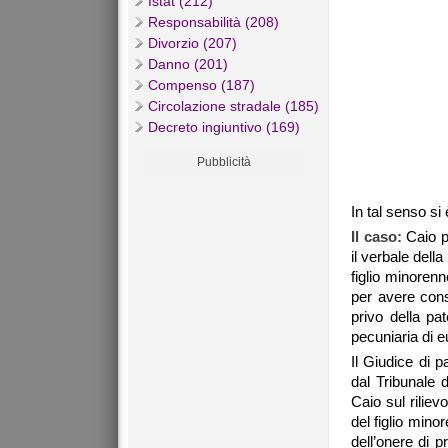
Istat (212)
Responsabilità (208)
Divorzio (207)
Danno (201)
Compenso (187)
Circolazione stradale (185)
Decreto ingiuntivo (169)
Pubblicità
In tal senso s
Il caso:
Caio p
il verbale della
figlio minorenn
per avere cons
privo della pa
pecuniaria di e
Il Giudice di 
dal Tribunale d
Caio sul riliev
del figlio mino
dell’onere di 