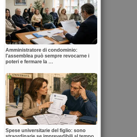
Amministratore di condominio:
l'assemblea può sempre revocarne i
poteri e fermare la …
Spese universitarie del figlio: sono
straordinarie se imprevedibili al tempo