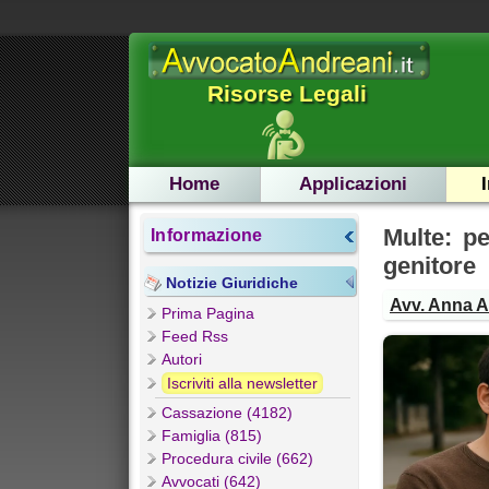
Risorse Legali
Home
Applicazioni
Multe: pe
Informazione
genitore
Notizie Giuridiche
Avv. Anna 
Prima Pagina
Feed Rss
Autori
Iscriviti alla newsletter
Cassazione (4182)
Famiglia (815)
Procedura civile (662)
Avvocati (642)