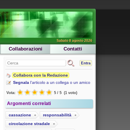
Sabato 8 agosto 2026
Collaborazioni
Contatti
Entra
Collabora con la Redazione
Segnala
l'articolo a un collega o un amico
Vota:
5
/
5
(
1
voto
)
Argomenti correlati
cassazione
responsabilità
circolazione stradale