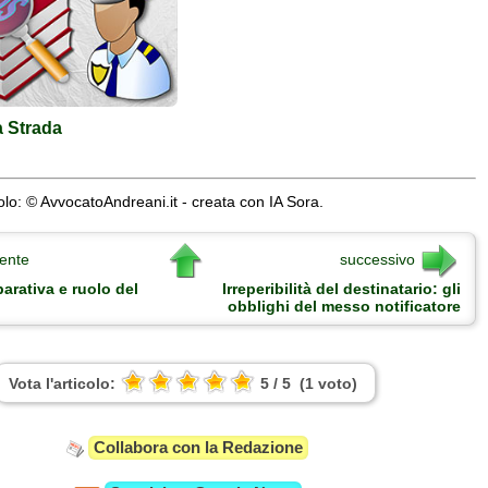
a Strada
lo: © AvvocatoAndreani.it - creata con IA Sora.
ente
successivo
parativa e ruolo del
Irreperibilità del destinatario: gli
obblighi del messo notificatore
Vota l'articolo:
5
/
5
(
1
voto
)
Collabora con la Redazione