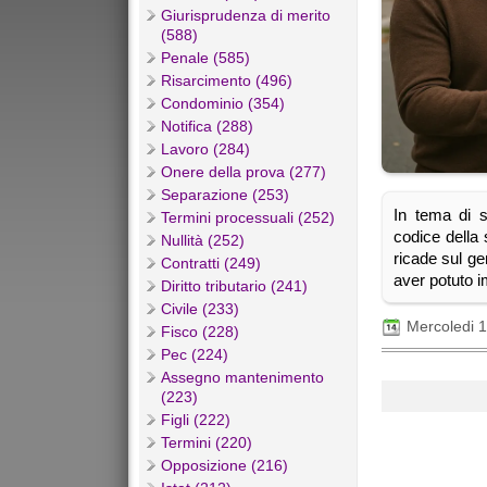
Giurisprudenza di merito
(588)
Penale (585)
Risarcimento (496)
Condominio (354)
Notifica (288)
Lavoro (284)
Onere della prova (277)
Separazione (253)
In tema di s
Termini processuali (252)
codice della 
Nullità (252)
ricade sul ge
Contratti (249)
aver potuto im
Diritto tributario (241)
Civile (233)
Mercoledi 
Fisco (228)
Pec (224)
Assegno mantenimento
(223)
Figli (222)
Termini (220)
Opposizione (216)