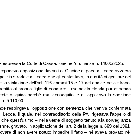
i è espressa la Corte di Cassazione nell'ordinanza n. 14000/2025.
roponeva opposizione davanti al Giudice di pace di Lecce avverso
 polizia stradale di Lecce che gli contestava, in qualità di genitore del
e la violazione dell’art. 116 commi 15 e 17 del codice della strada,
entito al proprio figlio di condurre il motociclo Honda pur essendo
tente di guida perché mai conseguita, e gli applicava la sanzione
uro 5.110,00.
pace respingeva l’opposizione con sentenza che veniva confermata
i Lecce, il quale, nel contraddittorio della PA, rigettava l’appello di
o che quest’ultimo – nella veste di soggetto tenuto alla sorveglianza
renne, gravato, in applicazione dell’art. 2 della legge n. 689 del 1981,
provare di non avere potuto impedire il fatto – né aveva provato né,