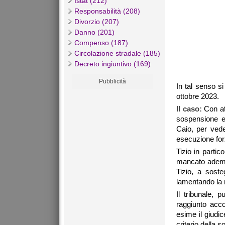
Istat (212)
Responsabilità (208)
Divorzio (207)
Danno (201)
Compenso (187)
Circolazione stradale (185)
Decreto ingiuntivo (169)
Pubblicità
In tal senso s
ottobre 2023.
Il caso:
Con att
sospensione ex
Caio, per vede
esecuzione forz
Tizio in partic
mancato adempi
Tizio, a soste
lamentando la m
Il tribunale, 
raggiunto acco
esime il giudi
criterio della 