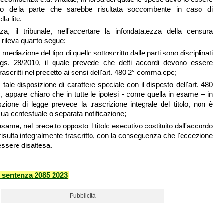
co della parte che sarebbe risultata soccombente in caso di
a lite.
a, il tribunale, nell'accertare la infondatatezza della censura
 rileva quanto segue:
i mediazione del tipo di quello sottoscritto dalle parti sono disciplinati
D.lgs. 28/2010, il quale prevede che detti accordi devono essere
rascritti nel precetto ai sensi dell'art. 480 2° comma cpc;
tale disposizione di carattere speciale con il disposto dell'art. 480
appare chiaro che in tutte le ipotesi - come quella in esame – in
zione di legge prevede la trascrizione integrale del titolo, non è
sua contestuale o separata notificazione;
esame, nel precetto opposto il titolo esecutivo costituito dall'accordo
risulta integralmente trascritto, con la conseguenza che l'eccezione
 essere disattesa.
 sentenza 2085 2023
Pubblicità