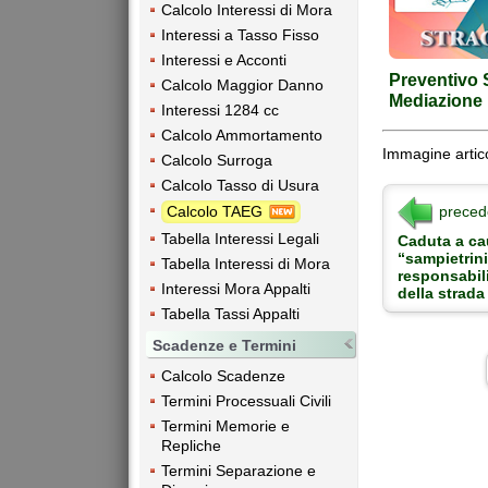
Calcolo Interessi di Mora
Interessi a Tasso Fisso
Interessi e Acconti
Preventivo S
Calcolo Maggior Danno
Mediazione
Interessi 1284 cc
Calcolo Ammortamento
Immagine artic
Calcolo Surroga
Calcolo Tasso di Usura
preced
Calcolo TAEG
Tabella Interessi Legali
Caduta a ca
“sampietrini
Tabella Interessi di Mora
responsabili
Interessi Mora Appalti
della strada
Tabella Tassi Appalti
Scadenze e Termini
Calcolo Scadenze
Termini Processuali Civili
Termini Memorie e
Repliche
Termini Separazione e