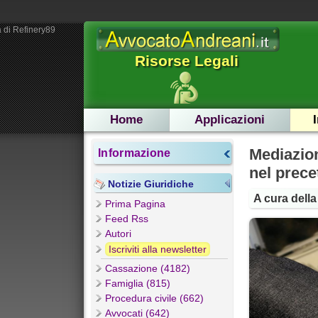
 di Refinery89
Risorse Legali
Home
Applicazioni
Mediazio
Informazione
nel prece
Notizie Giuridiche
A cura dell
Prima Pagina
Feed Rss
Autori
Iscriviti alla newsletter
Cassazione (4182)
Famiglia (815)
Procedura civile (662)
Avvocati (642)