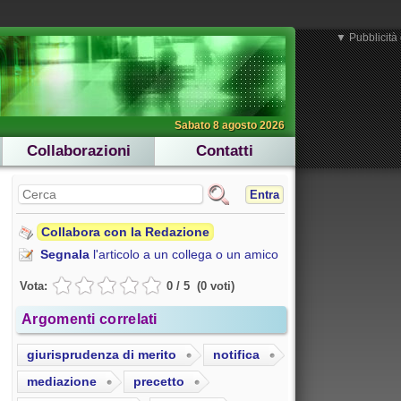
▼ Pubblicità 
Sabato 8 agosto 2026
Collaborazioni
Contatti
Entra
Collabora con la Redazione
Segnala
l'articolo a un collega o un amico
Vota:
0
/
5
(
0
voti
)
Argomenti correlati
giurisprudenza di merito
notifica
mediazione
precetto