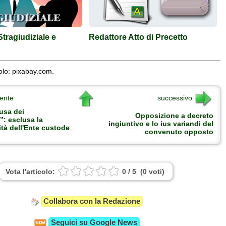
tragiudiziale e
Redattore Atto di Precetto
olo: pixabay.com.
ente
successivo
usa dei
Opposizione a decreto
”: esclusa la
ingiuntivo e lo ius variandi del
tà dell'Ente custode
convenuto opposto
Vota l'articolo:
0
/
5
(
0
voti
)
Collabora con la Redazione
Seguici su
Google News