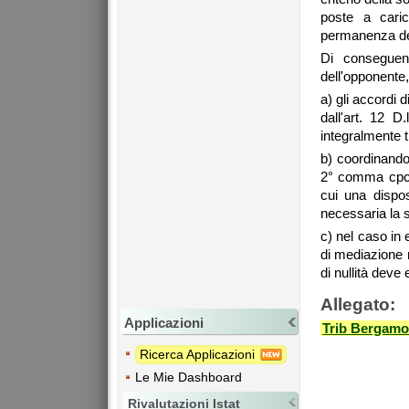
poste a cari
permanenza dell
Di conseguenz
dell'opponente,
a) gli accordi d
dall'art. 12 
integralmente t
b) coordinando 
2° comma cpc, 
cui una dispos
necessaria la 
c) nel caso in 
di mediazione 
di nullità deve
Allegato:
Applicazioni
Trib Bergamo
Ricerca Applicazioni
Le Mie Dashboard
Rivalutazioni Istat