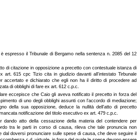
i è espresso il Tribunale di Bergamo nella sentenza n. 2085 del 12
o di citazione in opposizione a precetto con contestuale istanza di
 art. 615 cpc Tizio cita in giudizio davanti all'intestato Tirbunale
r accertato e dichiarato che egli non ha il diritto di procedere ad
ata di obblighi di fare ex art. 612 c.p.c.
olare eccepisce che Caio gli aveva notificato il precetto in forza del
mento di uno degli obblighi assunti con l'accordo di mediazione;
gno della sua opposizione, deduce la nullità dell'atto di precetto
ancata notificazione del titolo esecutivo ex art. 479 c.p.c.
pur dando atto della cessazione della materia del contendere per
rdo tra le parti in corso di causa, rileva che tale pronuncia non
ce dal doversi pronunciare sulle spese di causa, che deve seguire il
soccombenza c.d. virtuale, in forsa del quale le spese devono essere