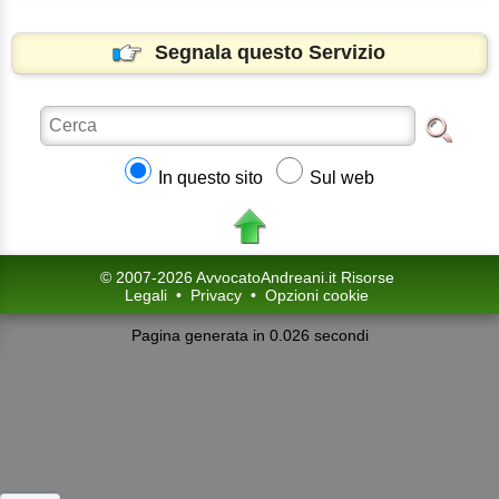
Segnala questo Servizio
In questo sito
Sul web
© 2007-2026 AvvocatoAndreani.it Risorse
Legali
•
Privacy
•
Opzioni cookie
Pagina generata in 0.026 secondi