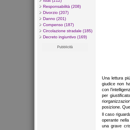
Istat (212)
Responsabilità (208)
Divorzio (207)
Danno (201)
Compenso (187)
Circolazione stradale (185)
Decreto ingiuntivo (169)
Pubblicità
Una lettura più
giudice non ha
con l’intellige
per giustifica
riorganizzazion
posizione. Ques
Il caso riguar
operante nella
una grave cris