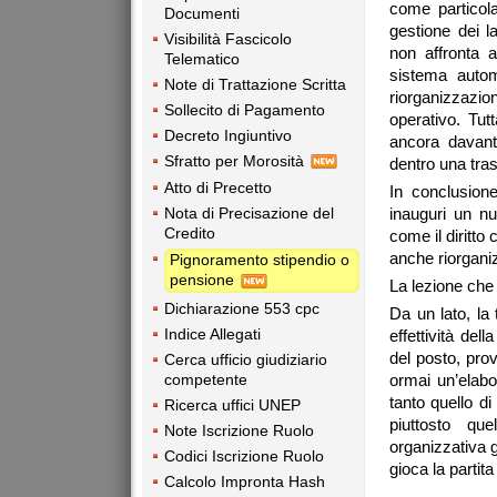
come particola
Documenti
gestione dei 
Visibilità Fascicolo
non affronta a
Telematico
sistema autom
Note di Trattazione Scritta
riorganizzazi
Sollecito di Pagamento
operativo. Tut
Decreto Ingiuntivo
ancora davant
Sfratto per Morosità
dentro una tras
Atto di Precetto
In conclusion
Nota di Precisazione del
inauguri un nu
Credito
come il diritt
anche riorganizz
Pignoramento stipendio o
pensione
La lezione che 
Dichiarazione 553 cpc
Da un lato, la 
Indice Allegati
effettività del
del posto, prov
Cerca ufficio giudiziario
competente
ormai un’elabor
tanto quello di
Ricerca uffici UNEP
piuttosto qu
Note Iscrizione Ruolo
organizzativa g
Codici Iscrizione Ruolo
gioca la partita
Calcolo Impronta Hash