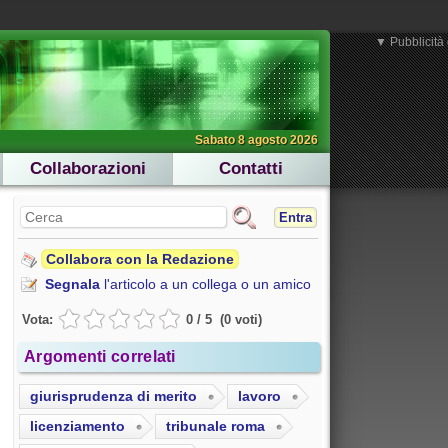
▼ Pubblicità 
Sabato 8 agosto 2026
Collaborazioni
Contatti
Entra
Collabora con la Redazione
Segnala
l'articolo a un collega o un amico
Vota:
0
/
5
(
0
voti
)
Argomenti correlati
giurisprudenza di merito
lavoro
licenziamento
tribunale roma