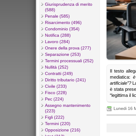
Giurisprudenza di merito
(588)
Penale (585)
Risarcimento (496)
Condominio (354)
Notifica (288)
Lavoro (284)
Onere della prova (277)
Separazione (253)
Termini processuali (252)
Nullità (252)
Il testo al
Contratti (249)
mediatica:
è
Diritto tributario (241)
artificiale”?
La
Civile (233)
è stata pres
Fisco (228)
“legittima il 
Pec (224)
Assegno mantenimento
Lunedi 16 
(223)
Figli (222)
Termini (220)
Opposizione (216)