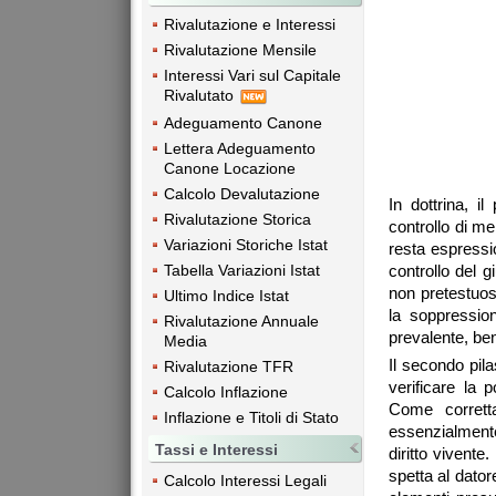
Rivalutazione e Interessi
Rivalutazione Mensile
Interessi Vari sul Capitale
Rivalutato
Adeguamento Canone
Lettera Adeguamento
Canone Locazione
Calcolo Devalutazione
In dottrina, i
Rivalutazione Storica
controllo di me
Variazioni Storiche Istat
resta espressio
Tabella Variazioni Istat
controllo del g
non pretestuos
Ultimo Indice Istat
la soppression
Rivalutazione Annuale
prevalente, ben
Media
Il secondo pila
Rivalutazione TFR
verificare la p
Calcolo Inflazione
Come corretta
Inflazione e Titoli di Stato
essenzialmente
Tassi e Interessi
diritto vivent
spetta al dator
Calcolo Interessi Legali