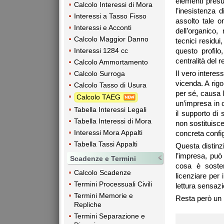
elementi presu
Calcolo Interessi di Mora
l’inesistenza d
Interessi a Tasso Fisso
assolto tale 
Interessi e Acconti
dell’organico
Calcolo Maggior Danno
tecnici residui
Interessi 1284 cc
questo profilo
centralità del 
Calcolo Ammortamento
Il vero interes
Calcolo Surroga
vicenda. A rigor
Calcolo Tasso di Usura
per sé, causa 
Calcolo TAEG
un’impresa in c
Tabella Interessi Legali
il supporto di 
Tabella Interessi di Mora
non sostituisce 
Interessi Mora Appalti
concreta confi
Tabella Tassi Appalti
Questa distinz
l’impresa, può
Scadenze e Termini
cosa è sosten
Calcolo Scadenze
licenziare per 
Termini Processuali Civili
lettura sensaz
Termini Memorie e
Resta però un p
Repliche
Termini Separazione e