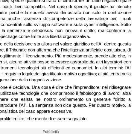
ntivi, specie quando si tratta di dimostrare un fatto negativo quale
i posti liberi compatibili. Nel caso di specie, il giudice ha ritenuto
onere perché la società aveva dimostrato non solo la contrazione
, ma anche l’assenza di competenze della lavoratrice per i ruoli
, concentrati sullo sviluppo software e sulla cyber intelligence. Sotto
, la sentenza è ortodossa: non innova il diritto, ma conferma la
repêchage come limite alla libertà organizzativa.
se della decisione sta allora nel valore giuridico dell’AI dentro questa
e, il Tribunale non afferma che l’intelligenza artificiale costituisca, di
legittimante il licenziamento. Più modestamente, prende atto che, in
risi, alcune attività possono essere assorbite da altri lavoratori con
strumenti tecnologici più efficienti ed economici. In altri termini: l’AI
il requisito legale del giustificato motivo oggettivo; al più, entra nella
gurazione della riorganizzazione.
ione è decisiva. Una cosa è dire che l’imprenditore, nel ridisegnare
 utilizzare tecnologie che comprimono il fabbisogno di lavoro; altra
ere che esista nel nostro ordinamento un generale “diritto a
introdurre l’AI”. La sentenza non dice questo. Per questo motivo, la
ionalistica del caso appare eccessiva.
rofilo critico, che merita di essere segnalato.
Pubblicità