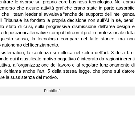
entrare le risorse sul proprio core business tecnologico. Nel corso
 emerso che alcune attività grafiche erano state in parte assorbite
che il team leader si avvaleva “anche del supporto dell’intelligenza
a il Tribunale ha fondato la propria decisione non sull’AI in sé, bensì
llo stato di crisi, sulla progressiva dismissione dell’area design e
di posizioni alternative compatibili con il profilo professionale della
n questo senso, la tecnologia compare nel fatto storico, ma non
lo autonomo del licenziamento.
o sistematico, la sentenza si colloca nel solco dell’art. 3 della l. n.
do cui il giustificato motivo oggettivo è integrato da ragioni inerenti
oduttiva, all’organizzazione del lavoro e al regolare funzionamento di
ce richiama anche l’art. 5 della stessa legge, che pone sul datore
are la sussistenza del motivo.
Pubblicità