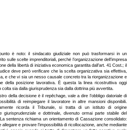
l punto è noto: il sindacato giudiziale non può trasformarsi in un
rito sulle scelte imprenditoriali, perché l’organizzazione dell’impresa
ne della libertà di iniziativa economica garantita dall’art. 41 Cost.; il
iudice deve però verificare che la scelta organizzativa sia effettiva,
a, e che vi sia un nesso causale concreto tra la riorganizzazione e
e della posizione lavorativa. È questa la linea ricostruttiva oggi
 colta sia dalla giurisprudenza sia dalla dottrina più avvertita.
stro della decisione è il repêchage, vale a dire l’obbligo datoriale di
ossibilità di reimpiegare il lavoratore in altre mansioni disponibili.
mente ricorda il Tribunale, si tratta di un istituto di origine
 giurisprudenziale e dottrinale, divenuto ormai parte stabile del
e. La sentenza richiama un orientamento di Cassazione consolidato:
e allegare e provare l’impossibilità di ricollocazione, anche mediante