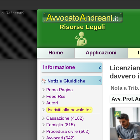
 di Refinery89
Risorse Legali
Home
Applicazioni
Licenzia
Informazione
davvero i
Notizie Giuridiche
Nota a Trib
Prima Pagina
Feed Rss
Avv. Prof. A
Autori
Iscriviti alla newsletter
Cassazione (4182)
Famiglia (815)
Procedura civile (662)
Avvocati (642)