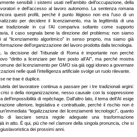
rmente sensibili i sistemi usati nell’ambito dell’occupazione, della
lavoratori e dell’accesso al lavoro autonomo. La sentenza romana
ncora questi profili, perché il punto litigioso non era l’uso di un
atizzato per decidere il licenziamento, ma la legittimità di una
one tradizionale in cui l’AI compariva soltanto come supporto
tavia, il caso segnala bene la direzione del problema: non siamo
i al “licenziamento algoritmico” in senso proprio, ma siamo già
formazione dell’organizzazione del lavoro prodotta dalla tecnologia.
e, la decisione del Tribunale di Roma è importante non perché
ovo “diritto a licenziare per fare posto all’AI”, ma perché mostra
o comune del licenziamento per GMO sia già oggi idoneo a governare
azioni nelle quali l’intelligenza artificiale svolge un ruolo rilevante.
se ne trae è duplice.
tutela del lavoratore continua a passare per i tre tradizionali argini:
la crisi o della riorganizzazione, nesso causale con la soppressione
a dell’impossibilità di repêchage. Dall’altro lato, il tema dell’AI esige
azione ulteriore, legislativa e contrattuale, perché il rischio non è
 un’immediata “legalizzazione dei licenziamenti tecnologici”, quanto
ello di lasciare senza regole adeguate una trasformazione
ià in atto. È qui, più che nel clamore della singola pronuncia, che si
 giuslavoristica dei prossimi anni.