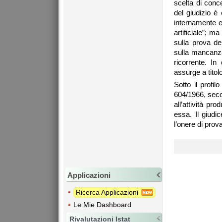
scelta di conc
del giudizio è
internamente e 
artificiale”; m
sulla prova de
sulla mancanza 
ricorrente. I
assurge a tito
Sotto il profil
604/1966, secon
all’attività pr
essa. Il giudi
l’onere di prov
Applicazioni
Ricerca Applicazioni
Le Mie Dashboard
Rivalutazioni Istat