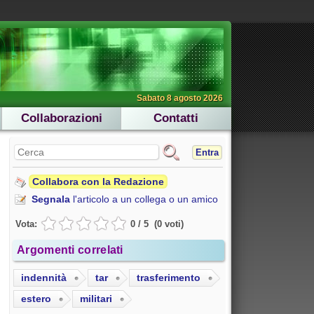
Sabato 8 agosto 2026
Collaborazioni
Contatti
Entra
Collabora con la Redazione
Segnala
l'articolo a un collega o un amico
Vota:
0
/
5
(
0
voti
)
Argomenti correlati
indennità
tar
trasferimento
estero
militari