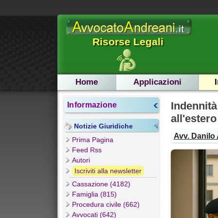
Risorse Legali
Home
Applicazioni
Indennità
Informazione
all'estero
Notizie Giuridiche
Avv. Danilo 
Prima Pagina
Feed Rss
Autori
Iscriviti alla newsletter
Cassazione (4182)
Famiglia (815)
Procedura civile (662)
Avvocati (642)