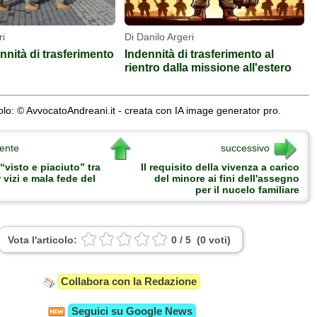
ri
Di Danilo Argeri
ennità di trasferimento
Indennità di trasferimento al
rientro dalla missione all'estero
lo: © AvvocatoAndreani.it - creata con IA image generator pro.
ente
successivo
“visto e piaciuto” tra
Il requisito della vivenza a carico
 vizi e mala fede del
del minore ai fini dell'assegno
per il nucelo familiare
Vota l'articolo:
0
/
5
(
0
voti
)
Collabora con la Redazione
Seguici su
Google News