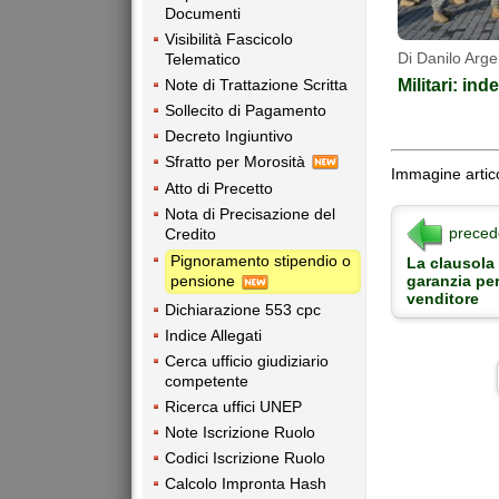
Documenti
Visibilità Fascicolo
Di Danilo Arge
Telematico
Militari: ind
Note di Trattazione Scritta
Sollecito di Pagamento
Decreto Ingiuntivo
Sfratto per Morosità
Immagine artico
Atto di Precetto
Nota di Precisazione del
preced
Credito
Pignoramento stipendio o
La clausola 
garanzia per
pensione
venditore
Dichiarazione 553 cpc
Indice Allegati
Cerca ufficio giudiziario
competente
Ricerca uffici UNEP
Note Iscrizione Ruolo
Codici Iscrizione Ruolo
Calcolo Impronta Hash