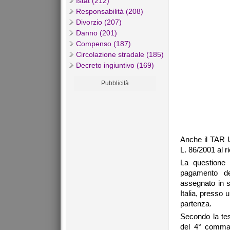
Istat (212)
Responsabilità (208)
Divorzio (207)
Danno (201)
Compenso (187)
Circolazione stradale (185)
Decreto ingiuntivo (169)
Pubblicità
Anche il TAR Um
L. 86/2001 al r
La questione 
pagamento del
assegnato in se
Italia, presso 
partenza.
Secondo la tes
del 4° comma 