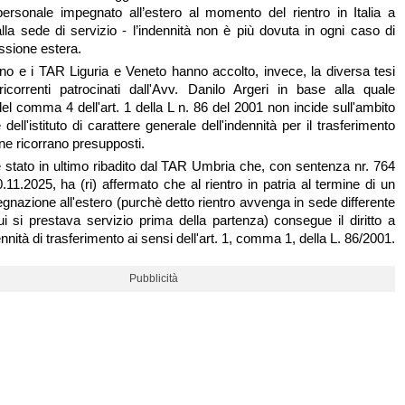
personale impegnato all’estero al momento del rientro in Italia a
lla sede di servizio - l’indennità non è più dovuta in ogni caso di
issione estera.
o e i TAR Liguria e Veneto hanno accolto, invece, la diversa tesi
icorrenti patrocinati dall'Avv. Danilo Argeri in base alla quale
el comma 4 dell'art. 1 della L n. 86 del 2001 non incide sull'ambito
 dell'istituto di carattere generale dell'indennità per il trasferimento
 ne ricorrano presupposti.
 è stato in ultimo ribadito dal TAR Umbria che, con sentenza nr. 764
0.11.2025, ha (ri) affermato che al rientro in patria al termine di un
gnazione all'estero (purchè detto rientro avvenga in sede differente
ui si prestava servizio prima della partenza) consegue il diritto a
ennità di trasferimento ai sensi dell'art. 1, comma 1, della L. 86/2001.
Pubblicità