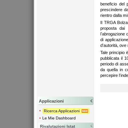
beneficio del 
prescindere da
rientro dalla m
Il TRGA Bolzan
proposta dai r
l'abrogazione d
di applicazione
d'autorità, ove
Tale principio
pubblicata il 1
periodo di asse
da quella in c
percepire l'ind
Applicazioni
Ricerca Applicazioni
Le Mie Dashboard
Rivalutazioni Istat