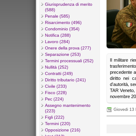
Giurisprudenza di merito
(588)
Penale (585)
Risarcimento (496)
Condominio (354)
Notifica (288)
Lavoro (284)
Onere della prova (277)
Separazione (253)
Il militare ri
Termini processuali (252)
trasferiment
Nullità (252)
precedente al
Contratti (249)
diritto nei 
Diritto tributario (241)
d'autorità, 
Civile (233)
TAR Veneto, 
Fisco (228)
novembre 20
Pec (224)
Assegno mantenimento
Giovedi 13
(223)
Figli (222)
Termini (220)
Opposizione (216)