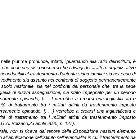
nelle plurime pronunce, infatti, "
guardando alla ratio dell'istituto, è
o che «non può disconoscersi che i disagi di carattere organizzativo
conducibili al trasferimento d'autorità siano identici sia nel caso di
ovvedimento sia assunto nei confronti di soggetto permanentemente
l suolo nazionale, sia nei confronti del personale che, tra la sede
quella di nuova assegnazione, sia stato impegnato per un periodo
ersamente opinando, [. . .] verrebbe a crearsi una ingiustificata e
rità di trattamento tra i militari attinti da trasferimento imposto
ersamente opinando, [. . .] verrebbe a crearsi una ingiustificata e
rità di trattamento tra i militari attinti da trasferimento imposto
.G.A. Bolzano,23 aprile 2025, n. 127).
erale, non si ricava dal tenore della disposizione nessun elemento
o all'applicazione dell'istituto nell'eventualità in cui il trasferimento da