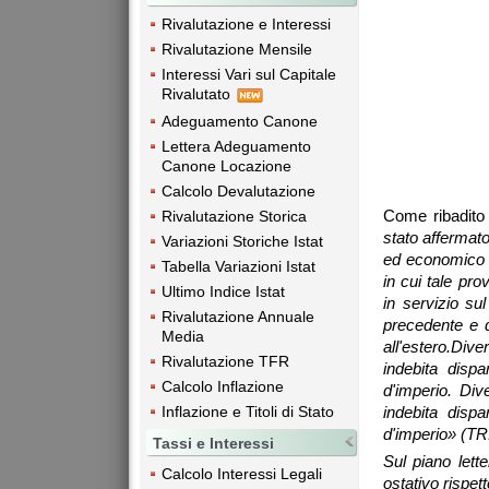
Rivalutazione e Interessi
Rivalutazione Mensile
Interessi Vari sul Capitale
Rivalutato
Adeguamento Canone
Lettera Adeguamento
Canone Locazione
Calcolo Devalutazione
Come ribadito 
Rivalutazione Storica
stato affermat
Variazioni Storiche Istat
ed economico ri
Tabella Variazioni Istat
in cui tale pr
Ultimo Indice Istat
in servizio su
Rivalutazione Annuale
precedente e 
Media
all'estero.Div
Rivalutazione TFR
indebita dispa
Calcolo Inflazione
d'imperio. Div
Inflazione e Titoli di Stato
indebita dispa
d'imperio» (TR
Tassi e Interessi
Sul piano lett
Calcolo Interessi Legali
ostativo rispett