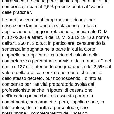
dall'avvocato e che la percentuale applicata ai fini del
compenso, è pari al 2,5% proporzionata al “valore
delle pratiche”.
Le parti soccombenti proponevano ricorso per
cassazione lamentando la violazione e la falsa
applicazione di legge in relazione al richiamato D. M.
n. 127/2004 e all'art. 4 del D. M. 23.12.1976 a norma
dell’art. 360 n. 3 c.p.c. in particolare, censurando la
sentenza impugnata nella parte in cui la Corte
d’appello ha applicato il criterio del calcolo delle
competenze a percentuale previsto dalla tabella D del
d.m. n. 127 cit., ritenendo congrua quella del 2,5% sul
valore della pratica, senza tener conto che l’art. 4
dello stesso decreto, pur riconoscendo il diritto al
compenso per l’attività preparatoria svolta dal
professionista anche in ipotesi di cessazione
dell’incarico prima che lo stesso sia portato a
compimento, non ammette, però, l’applicazione, in
tale ipotesi, della tariffa a percentuale, che
presuppone il completamento dell’incarico