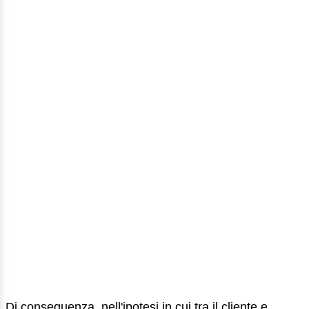
Di conseguenza, nell'ipotesi in cui tra il cliente e