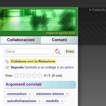
▼ Pubblicità 
Sabato 8 agosto 2026
Collaborazioni
Contatti
Entra
Collabora con la Redazione
Segnala
l'articolo a un collega o un amico
Vota:
0
/
5
(
0
voti
)
Argomenti correlati
coronavirus
ministero interno
autodichiarazione
modello