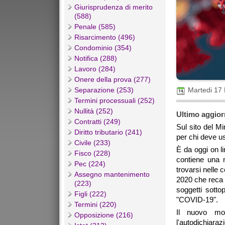
Giurisprudenza di merito
(588)
Penale (585)
Risarcimento (496)
Condominio (354)
Notifica (288)
Lavoro (284)
Onere della prova (277)
Separazione (253)
Martedi 17
Termini processuali (252)
Nullità (252)
Ultimo aggior
Contratti (249)
Sul sito del Mi
Diritto tributario (241)
per chi deve us
Civile (233)
È da oggi on l
Fisco (228)
contiene una 
Pec (224)
trovarsi nelle 
Assegno mantenimento
2020 che reca u
(223)
soggetti sottop
Figli (222)
"COVID-19".
Termini (220)
Il nuovo mod
Opposizione (216)
l'autodichiar