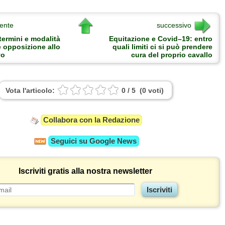
ente
successivo
termini e modalità
Equitazione e Covid–19: entro
e opposizione allo
quali limiti ci si può prendere
vo
cura del proprio cavallo
Vota l'articolo:
0
/
5
(
0
voti
)
Collabora con la Redazione
Seguici su
Google News
Iscriviti gratis alla nostra newsletter