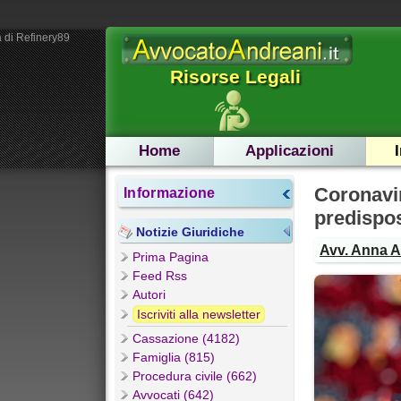
 di Refinery89
Risorse Legali
Home
Applicazioni
Coronav
Informazione
predispos
Notizie Giuridiche
Avv. Anna 
Prima Pagina
Feed Rss
Autori
Iscriviti alla newsletter
Cassazione (4182)
Famiglia (815)
Procedura civile (662)
Avvocati (642)