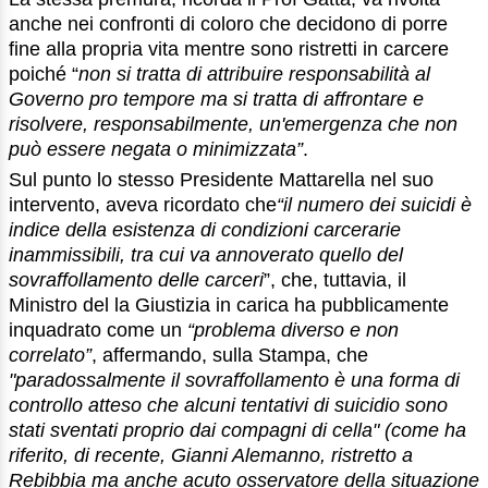
anche nei confronti di coloro che decidono di porre
fine alla propria vita mentre sono ristretti in carcere
poiché “
non si tratta di attribuire responsabilità al
Governo pro tempore ma si tratta di affrontare e
risolvere, responsabilmente, un'emergenza che non
può essere negata o minimizzata”
.
Sul punto lo stesso Presidente Mattarella nel suo
intervento, aveva ricordato che
“il numero dei suicidi è
indice della esistenza di condizioni carcerarie
inammissibil
i,
tra cui va annoverato
quello del
sovraffollamento
delle carceri
”, che, tuttavia, il
Ministro del la Giustizia in carica ha pubblicamente
inquadrato come un
“problema diverso e non
correlato”
, affermando, sulla Stampa, che
"
paradossalmente il sovraffollamento è una forma di
controllo atteso che alcuni tentativi di suicidio sono
stati sventati proprio dai compagni di cella" (come ha
riferito, di recente, Gianni Alemanno, ristretto a
Rebibbia ma anche acuto osservatore della situazione