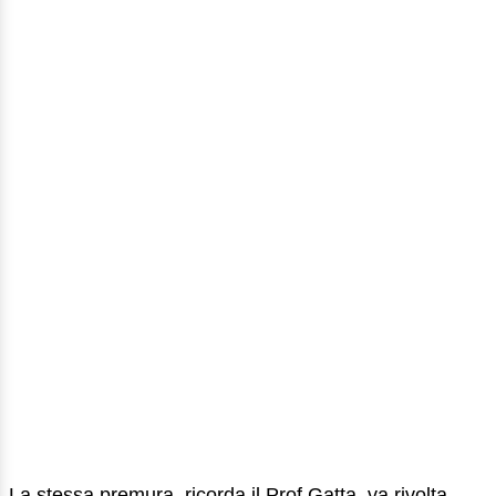
La stessa premura, ricorda il Prof Gatta, va rivolta