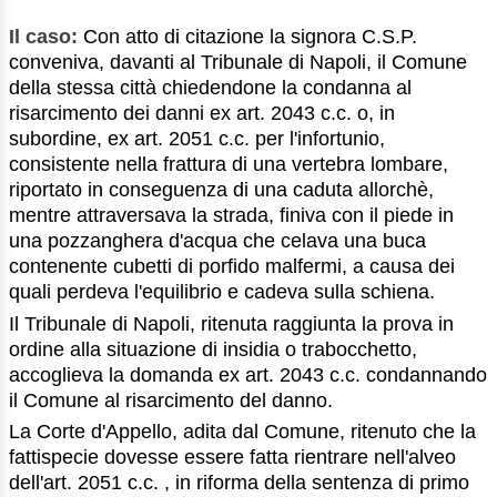
Il caso:
Con atto di citazione la signora C.S.P.
conveniva, davanti al Tribunale di Napoli, il Comune
della stessa città chiedendone la condanna al
risarcimento dei danni ex art. 2043 c.c. o, in
subordine, ex art. 2051 c.c. per l'infortunio,
consistente nella frattura di una vertebra lombare,
riportato in conseguenza di una caduta allorchè,
mentre attraversava la strada, finiva con il piede in
una pozzanghera d'acqua che celava una buca
contenente cubetti di porfido malfermi, a causa dei
quali perdeva l'equilibrio e cadeva sulla schiena.
Il Tribunale di Napoli, ritenuta raggiunta la prova in
ordine alla situazione di insidia o trabocchetto,
accoglieva la domanda ex art. 2043 c.c. condannando
il Comune al risarcimento del danno.
La Corte d'Appello, adita dal Comune, ritenuto che la
fattispecie dovesse essere fatta rientrare nell'alveo
dell'art. 2051 c.c. , in riforma della sentenza di primo