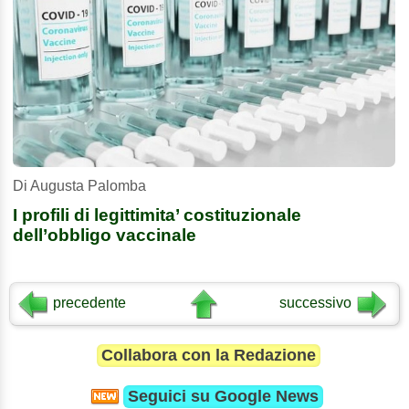
Di Augusta Palomba
I profili di legittimita’ costituzionale
dell’obbligo vaccinale
precedente
successivo
Collabora con la Redazione
Seguici su
Google News