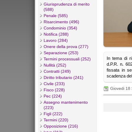
Giurisprudenza di merito
(588)
Penale (585)
Risarcimento (496)
Condominio (354)
Notifica (288)
Lavoro (284)
Onere della prova (277)
Separazione (253)
In tema di r
Termini processuali (252)
d.P.R. n. 60
Nullità (252)
fissata in 
Contratti (249)
scadenza dell
Diritto tributario (241)
Civile (233)
Giovedi 18
Fisco (228)
Pec (224)
Assegno mantenimento
(223)
Figli (222)
Termini (220)
Opposizione (216)