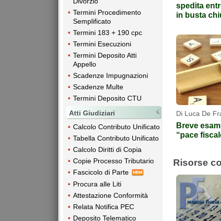
Divorzio
spedita entr
Termini Procedimento
in busta ch
Semplificato
Termini 183 + 190 cpc
Termini Esecuzioni
Termini Deposito Atti
Appello
Scadenze Impugnazioni
Scadenze Multe
Termini Deposito CTU
Atti Giudiziari
Di Luca De Fr
Breve esami
Calcolo Contributo Unificato
“pace fiscal
Tabella Contributo Unificato
Calcolo Diritti di Copia
Copie Processo Tributario
Risorse co
Fascicolo di Parte
Procura alle Liti
Attestazione Conformità
Relata Notifica PEC
Deposito Telematico