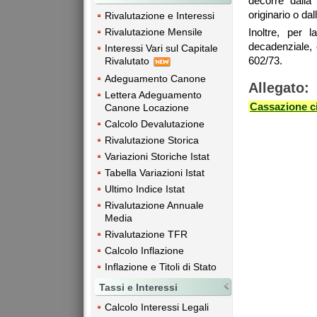
decorre dalla
originario o da
Rivalutazione e Interessi
Rivalutazione Mensile
Inoltre, per 
decadenziale, c
Interessi Vari sul Capitale
602/73.
Rivalutato
Adeguamento Canone
Allegato:
Lettera Adeguamento
Cassazione ci
Canone Locazione
Calcolo Devalutazione
Rivalutazione Storica
Variazioni Storiche Istat
Tabella Variazioni Istat
Ultimo Indice Istat
Rivalutazione Annuale
Media
Rivalutazione TFR
Calcolo Inflazione
Inflazione e Titoli di Stato
Tassi e Interessi
Calcolo Interessi Legali