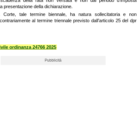
 scadenza della rata non versata e non dal periodo d'imposta
lla presentazione della dichiarazione.
la Corte, tale termine biennale, ha natura sollecitatoria e non
ontrariamente al termine triennale previsto dall’articolo 25 del dpr
vile ordinanza 24766 2025
Pubblicità