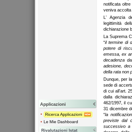
notificata oltr
veniva accolta
L' Agenzia d
legittimità d
dichiarazione 
La Suprema Cor
“
il termine di
potere di ris
emessa, ex art
decadenza dal
adesione, dec
della rata non 
Dunque, per la
sede di accert
di cui all'art
dalla dichiara
462/1997, il cu
Applicazioni
31 dicembre d
Ricerca Applicazioni
“
la notificazi
previste dal
Le Mie Dashboard
successivo a 
Rivalutazioni Istat