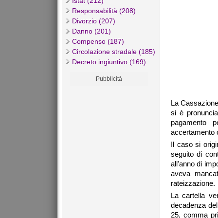
Istat (212)
Responsabilità (208)
Divorzio (207)
Danno (201)
Compenso (187)
Circolazione stradale (185)
Decreto ingiuntivo (169)
Pubblicità
La Cassazione,
si è pronuncia
pagamento pe
accertamento 
Il caso si ori
seguito di con
all'anno di imp
aveva mancato
rateizzazione.
La cartella ve
decadenza del p
25, comma prim