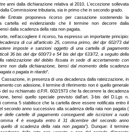
e tre anni dalla dichiarazione relativa al 2010. L'eccezione sollevata
 dalla Commissione tributaria, sia in primo che in secondo grado.
elle Entrate proponeva ricorso per cassazione sostenendo la
ella cartella ed evidenziando che il termine non decorre dalla
bensì dalla scadenza della rata non pagata.
te, nell'accogliere il ricorso, ha espresso un importante principio:
 decadenza di cui all’articolo 25, comma primo, del dpr 602/73 dal
cuotere imposte e sanzioni oggetto di una cartella di pagamento
icoli 36 bis del dpr 600/73 e 54 bis del dpr 633/72, a seguito della
la rateizzazione del debito fissata in sede di accertamento con
orre non dalla dichiarazione, bensì dal momento della scadenza
pagata o pagata in ritardo
“.
 Cassazione, in presenza di una decadenza dalla rateizzazione, in
amento con adesione, il termine di riferimento non è quello generale
. 25 del su richiamato d.P.R. 602/1973 che fa decorrere la decadenza
zione, bensì quello speciale previsto dall'art. 3-bis del D.Lgs n.
i comma 5 stabilisce che la cartella deve essere notificata entro il
el secondo anno successivo alla scadenza della rata non pagata (
one delle cartelle di pagamento conseguenti alle iscrizioni a ruolo
 comma 4 è eseguita entro il 31 dicembre del secondo anno
quello di scadenza della rata non pagata”).
Dunque: il termine