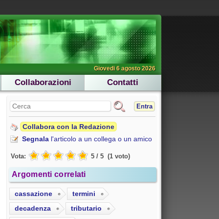
Giovedi 6 agosto 2026
Collaborazioni
Contatti
Entra
Collabora con la Redazione
Segnala
l'articolo a un collega o un amico
Vota:
5
/
5
(
1
voto
)
Argomenti correlati
cassazione
termini
decadenza
tributario