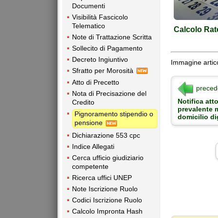
Documenti
Visibilità Fascicolo
Telematico
Calcolo Rat
Note di Trattazione Scritta
Sollecito di Pagamento
Decreto Ingiuntivo
Immagine artico
Sfratto per Morosità
Atto di Precetto
preced
Nota di Precisazione del
Notifica att
Credito
prevalente 
Pignoramento stipendio o
domicilio di
pensione
Dichiarazione 553 cpc
Indice Allegati
Cerca ufficio giudiziario
competente
Ricerca uffici UNEP
Note Iscrizione Ruolo
Codici Iscrizione Ruolo
Calcolo Impronta Hash