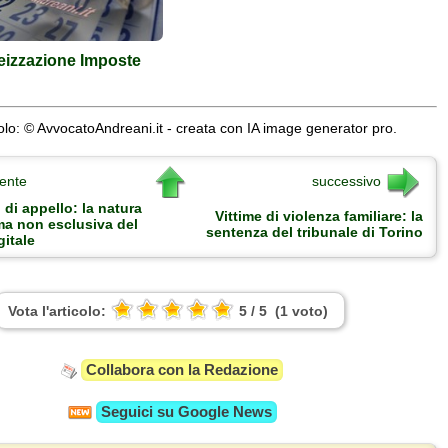
eizzazione Imposte
lo: © AvvocatoAndreani.it - creata con IA image generator pro.
ente
successivo
o di appello: la natura
Vittime di violenza familiare: la
ma non esclusiva del
sentenza del tribunale di Torino
gitale
Vota l'articolo:
5
/
5
(
1
voto
)
Collabora con la Redazione
Seguici su
Google News