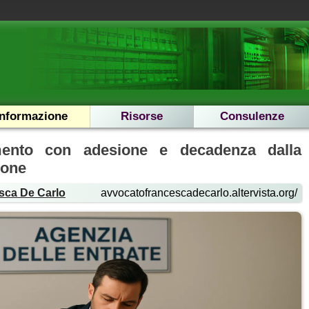
Informazione
Risorse
Consulenze
mento con adesione e decadenza dalla
ione
sca De Carlo
avvocatofrancescadecarlo.altervista.org/