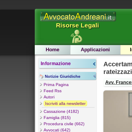
Risorse Legali
Home
Applicazioni
Accerta
Informazione
rateizzaz
Notizie Giuridiche
Avv. France
Prima Pagina
Feed Rss
Autori
Iscriviti alla newsletter
Cassazione (4182)
Famiglia (815)
Procedura civile (662)
Avvocati (642)