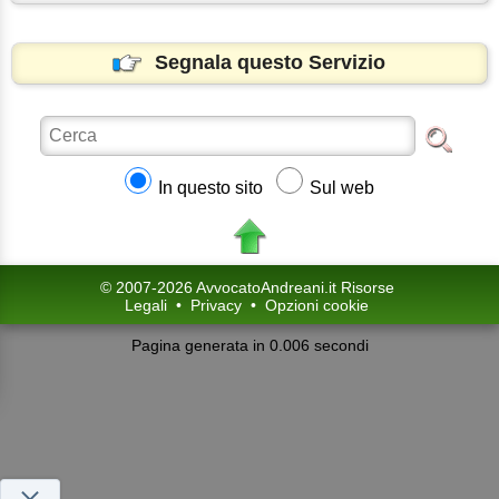
Segnala questo Servizio
In questo sito
Sul web
© 2007-2026 AvvocatoAndreani.it Risorse
Legali
•
Privacy
•
Opzioni cookie
Pagina generata in 0.006 secondi