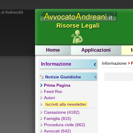
 di Refinery89
Risorse Legali
Home
Applicazioni
Informazione
Informazione
Notizie Giuridiche
Prima Pagina
Feed Rss
Autori
Iscriviti alla newsletter
Cassazione (4182)
Famiglia (815)
Procedura civile (662)
Avvocati (642)