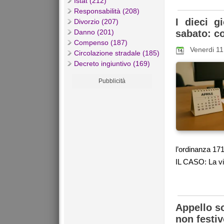
Istat (212)
Responsabilità (208)
I dieci g
Divorzio (207)
Danno (201)
sabato: c
Compenso (187)
Venerdi 11
Circolazione stradale (185)
Decreto ingiuntivo (169)
Pubblicità
l’ordinanza 171
IL CASO: La vic
Appello sc
non festi