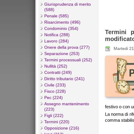
Giurisprudenza di merito
(588)
Penale (585)
Risarcimento (496)
Condominio (354)
Termini p
Notifica (288)
modificato
Lavoro (284)
Onere della prova (277)
Martedi 21
Separazione (253)
Termini processuali (252)
Nullità (252)
Contratti (249)
Diritto tributario (241)
Civile (233)
Fisco (228)
Pec (224)
Assegno mantenimento
festivo o con u
(223)
La norma di rif
Figli (222)
comma stabilis
Termini (220)
Opposizione (216)