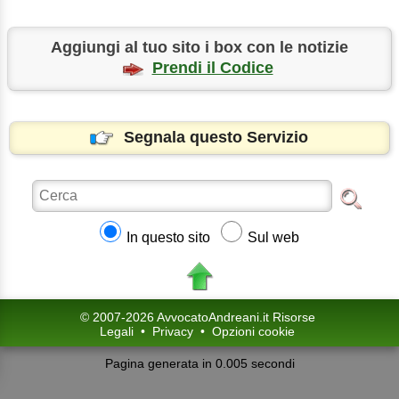
Aggiungi al tuo sito i box con le notizie
Prendi il Codice
Segnala questo Servizio
In questo sito
Sul web
© 2007-2026 AvvocatoAndreani.it Risorse
Legali
•
Privacy
•
Opzioni cookie
Pagina generata in 0.005 secondi