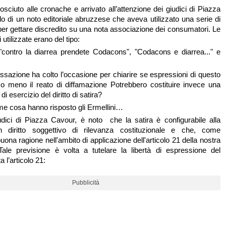
sciuto alle cronache e arrivato all’attenzione dei giudici di Piazza
lo di un noto editoriale abruzzese che aveva utilizzato una serie di
 per gettare discredito su una nota associazione dei consumatori. Le
i utilizzate erano del tipo:
 "contro la diarrea prendete Codacons", "Codacons e diarrea..." e
ssazione ha colto l’occasione per chiarire se espressioni di questo
 o meno il reato di diffamazione Potrebbero costituire invece una
di esercizio del diritto di satira?
e cosa hanno risposto gli Ermellini…
dici di Piazza Cavour, è noto che la satira è configurabile alla
 diritto soggettivo di rilevanza costituzionale e che, come
 buona ragione nell'ambito di applicazione dell'articolo 21 della nostra
Tale previsione è volta a tutelare la libertà di espressione del
 l’articolo 21:
Pubblicità