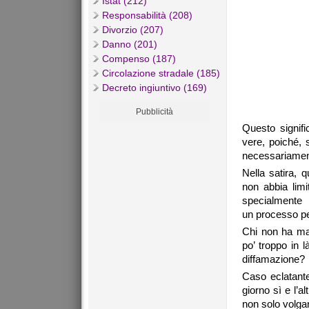
Istat (212)
Responsabilità (208)
Divorzio (207)
Danno (201)
Compenso (187)
Circolazione stradale (185)
Decreto ingiuntivo (169)
Pubblicità
Questo signifi
vere, poiché, 
necessariament
Nella satira, 
non abbia lim
specialment
un processo pe
Chi non ha mai
po’ troppo in l
diffamazione?
Caso eclatante
giorno sì e l’a
non solo volgar