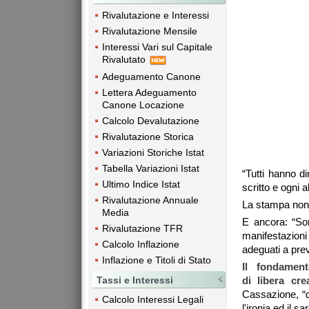
Rivalutazione e Interessi
Rivalutazione Mensile
Interessi Vari sul Capitale
Rivalutato
Adeguamento Canone
Lettera Adeguamento
Canone Locazione
Calcolo Devalutazione
Rivalutazione Storica
Variazioni Storiche Istat
Tabella Variazioni Istat
“Tutti hanno di
Ultimo Indice Istat
scritto e ogni 
Rivalutazione Annuale
La stampa non 
Media
E ancora: “Son
Rivalutazione TFR
manifestazion
Calcolo Inflazione
adeguati a prev
Inflazione e Titoli di Stato
Il fondament
Tassi e Interessi
di libera cre
Cassazione, “d
Calcolo Interessi Legali
l'ironia ed il 