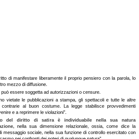
ritto di manifestare liberamente il proprio pensiero con la parola, lo
altro mezzo di diffusione.
può essere soggetta ad autorizzazioni o censure.
o vietate le pubblicazioni a stampa, gli spettacoli e tutte le altre
i contrarie al buon costume. La legge stabilisce provvedimenti
enire e a reprimere le violazioni”.
o del diritto di satira è individuabile nella sua natura
azione,
nella sua dimensione relazionale, ossia, come dice la
i messaggio sociale, nella sua funzione di controllo esercitato con
sarcasmo nei confronti dei poteri di qualunque natura”.