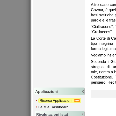
Altro caso cono
Cavour, è quel
frasi satiriche
parole e le fras
"Cialtracons",
"Crollacons"
.
La Corte di Ca
tipo integrino
forma legittima 
Vediamo insiem
Secondo i Giu
stregua di un
tale, rientra a
Costituzione. 
pensiero. Recita
Applicazioni
Ricerca Applicazioni
Le Mie Dashboard
Rivalutazioni Istat