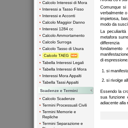
Calcolo Interessi di Mora
Comunque si es
Interessi a Tasso Fisso
verbalmente o 
Interessi e Acconti
impietosa, bas
Calcolo Maggior Danno
modo da suscita
Interessi 1284 cc
La peculiarità
Calcolo Ammortamento
metafora surre
Calcolo Surroga
differenzi
fondamento n
Calcolo Tasso di Usura
manifestazione
Calcolo TAEG
di espressione,
Tabella Interessi Legali
Tabella Interessi di Mora
si manifesta
Interessi Mora Appalti
si rivolge al
Tabella Tassi Appalti
Scadenze e Termini
Essendo la cron
sua funzione è
Calcolo Scadenze
adiacente alla r
Termini Processuali Civili
Termini Memorie e
Repliche
Termini Separazione e