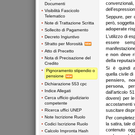
convenzional
Documenti
dell'espression
Visibilità Fascicolo
Telematico
Seppure, per de
però, soggetta
Note di Trattazione Scritta
adoperate
ris
Sollecito di Pagamento
L'utilizzo di e
Decreto Ingiuntivo
essere semp
Sfratto per Morosità
manifestazione
Atto di Precetto
e
non deve ri
Nota di Precisazione del
della reputaz
Credito
Si è quindi a
Pignoramento stipendio o
quella civile di
pensione
pensiero, no
Dichiarazione 553 cpc
persona
, per
Indice Allegati
dall’articolo 
Cerca ufficio giudiziario
dovere) per le 
competente
accostamenti v
Ricerca uffici UNEP
suscitare disp
Note Iscrizione Ruolo
Per completezza
la satira, tale 
Codici Iscrizione Ruolo
contenuto ogg
Calcolo Impronta Hash