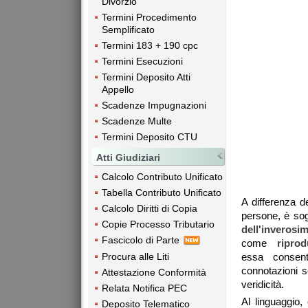
Divorzio
Termini Procedimento
Semplificato
Termini 183 + 190 cpc
Termini Esecuzioni
Termini Deposito Atti
Appello
Scadenze Impugnazioni
Scadenze Multe
Termini Deposito CTU
Atti Giudiziari
Calcolo Contributo Unificato
Tabella Contributo Unificato
A differenza de
Calcolo Diritti di Copia
persone, è sog
Copie Processo Tributario
dell'inverosi
Fascicolo di Parte
come
ripro
essa consen
Procura alle Liti
connotazioni s
Attestazione Conformità
veridicità.
Relata Notifica PEC
Al linguaggio
Deposito Telematico