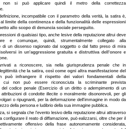
i, non si può applicare quindi il metro della correttezza
e.
finizione, incompatibile con il parametro della verità, la satira è,
 al
limite della continenza e della funzionalità delle espressioni
petto allo scopo di denuncia sociale perseguito.
spressioni di qualsiasi tipo, anche lesive della reputazione altrui deve
re e comunque, quindi, strumentalmente collegato alla
 di un dissenso ragionato dal soggetto o dal fatto preso di mira
solversi in un'aggressione gratuita e distruttiva dell'onore e
ione
.
rrivati a riconoscere, sia nella giurisprudenza penale che in
 legittimità che
la satira, così come ogni altra manifestazione del
n può infrangere il rispetto dei valori fondamentali della
 cui non può essere riconosciuta la scriminante prevista
51 del codice penale (Esercizio di un diritto o adempimento di un
attribuzioni di condotte illecite o moralmente disonorevoli, per gli
olgari o ripugnanti, per la deformazione dell'immagine in modo da
rezzo della persona e ludibrio della sua immagine pubblica.
, si segnala che l'evento lesivo della reputazione altrui attraverso
da configurare il reato di diffamazione, può ealizzarsi, oltre che per il
ettivamente offensivo della frase autonomamente considerata,