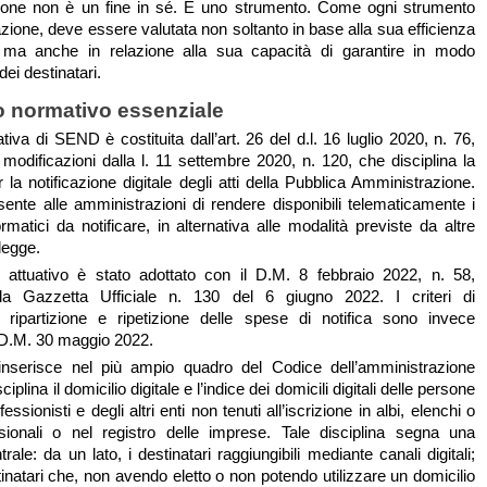
azione non è un fine in sé. È uno strumento. Come ogni strumento
zione, deve essere valutata non soltanto in base alla sua efficienza
, ma anche in relazione alla sua capacità di garantire in modo
i dei destinatari.
ro normativo essenziale
va di SEND è costituita dall’art. 26 del d.l. 16 luglio 2020, n. 76,
 modificazioni dalla l. 11 settembre 2020, n. 120, che disciplina la
 la notificazione digitale degli atti della Pubblica Amministrazione.
nte alle amministrazioni di rendere disponibili telematicamente i
matici da notificare, in alternativa alle modalità previste da altre
 legge.
o attuativo è stato adottato con il D.M. 8 febbraio 2022, n. 58,
lla Gazzetta Ufficiale n. 130 del 6 giugno 2022. I criteri di
, ripartizione e ripetizione delle spese di notifica sono invece
l D.M. 30 maggio 2022.
 inserisce nel più ampio quadro del Codice dell’amministrazione
sciplina il domicilio digitale e l’indice dei domicili digitali delle persone
fessionisti e degli altri enti non tenuti all’iscrizione in albi, elenchi o
ssionali o nel registro delle imprese. Tale disciplina segna una
trale: da un lato, i destinatari raggiungibili mediante canali digitali;
estinatari che, non avendo eletto o non potendo utilizzare un domicilio