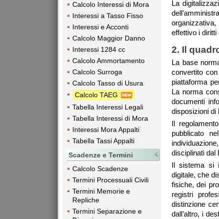
La digitalizz
Calcolo Interessi di Mora
dell’amministra
Interessi a Tasso Fisso
organizzativa
Interessi e Acconti
effettivo i diritt
Calcolo Maggior Danno
2. Il quad
Interessi 1284 cc
Calcolo Ammortamento
La base normati
Calcolo Surroga
convertito con
piattaforma per
Calcolo Tasso di Usura
La norma conse
Calcolo TAEG
documenti infor
Tabella Interessi Legali
disposizioni di
Tabella Interessi di Mora
Il regolament
Interessi Mora Appalti
pubblicato ne
Tabella Tassi Appalti
individuazione
disciplinati da
Scadenze e Termini
Il sistema si
Calcolo Scadenze
digitale, che di
Termini Processuali Civili
fisiche, dei pro
Termini Memorie e
registri profe
Repliche
distinzione cen
Termini Separazione e
dall’altro, i d