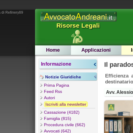
 di Refinery89
Risorse Legali
Home
Applicazioni
Il parado
Informazione
Efficienza 
Notizie Giuridiche
destinatario
Prima Pagina
Feed Rss
Avv. Alessi
Autori
Iscriviti alla newsletter
Cassazione (4182)
Famiglia (815)
Procedura civile (662)
Avvocati (642)