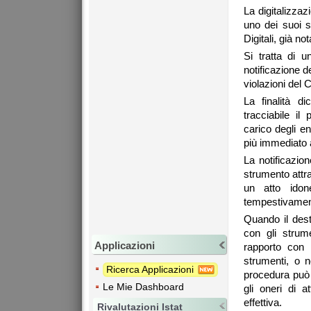
La digitalizzaz
uno dei suoi s
Digitali, già n
Si tratta di u
notificazione de
violazioni del 
La finalità d
tracciabile il
carico degli en
più immediato ag
La notificazio
strumento attra
un atto idon
tempestivamente
Quando il dest
con gli strume
Applicazioni
rapporto con 
strumenti, o 
Ricerca Applicazioni
procedura può 
Le Mie Dashboard
gli oneri di 
effettiva.
Rivalutazioni Istat