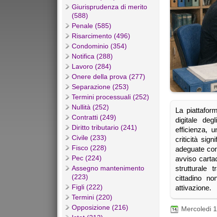
Giurisprudenza di merito
(588)
Penale (585)
Risarcimento (496)
Condominio (354)
Notifica (288)
Lavoro (284)
Onere della prova (277)
Separazione (253)
Termini processuali (252)
Nullità (252)
La piattafor
Contratti (249)
digitale deg
Diritto tributario (241)
efficienza, u
Civile (233)
criticità sig
Fisco (228)
adeguate com
Pec (224)
avviso carta
Assegno mantenimento
strutturale
(223)
cittadino no
Figli (222)
attivazione.
Termini (220)
Opposizione (216)
Mercoledi 