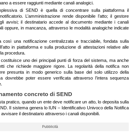
nuano a essere raggiunti mediante canali analogici.
plessiva di SEND è quella di concentrare sulla piattaforma il
otificatorio. L’amministrazione rende disponibile l’atto; il gestore
egli avvisi; il destinatario accede al documento mediante i canali
ibili oppure, in mancanza, attraverso le modalità analogiche indicate
così una notificazione centralizzata e tracciabile, fondata sulla
ell’atto in piattaforma e sulla produzione di attestazioni relative alle
lla procedura.
à costituisce uno dei principali punti di forza del sistema, ma anche
tti che richiede maggiore rigore. La regolarità della notifica non
re presunta in modo generico sulla base del solo utilizzo della
ma dovrebbe poter essere verificata attraverso l’intera sequenza
e.
ionamento concreto di SEND
sta pratico, quando un ente deve notificare un atto, lo deposita sulla
ND. Il sistema genera lo IUN – Identificativo Univoco della Notifica
vvisare il destinatario attraverso i canali disponibili.
Pubblicità