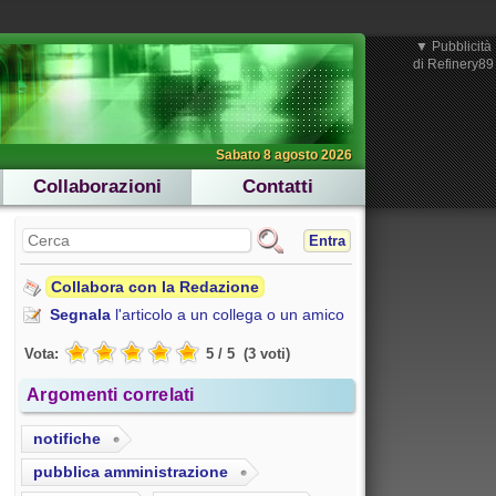
▼ Pubblicità 
Sabato 8 agosto 2026
Collaborazioni
Contatti
Entra
Collabora con la Redazione
Segnala
l'articolo a un collega o un amico
Vota:
5
/
5
(
3
voti
)
Argomenti correlati
notifiche
pubblica amministrazione