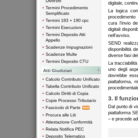
Divorzio
digitale, conti
Termini Procedimento
La logica com
Semplificato
procedimento n
Termini 183 + 190 cpc
cura l’invio d
Termini Esecuzioni
digitali dispon
Termini Deposito Atti
nell’avviso.
Appello
SEND realizza 
Scadenze Impugnazioni
disponibilità d
Scadenze Multe
diverse fasi de
Termini Deposito CTU
La tracciabilit
uno degli aspe
Atti Giudiziari
dovrebbe esse
Calcolo Contributo Unificato
piattaforma, 
Tabella Contributo Unificato
procedimental
Calcolo Diritti di Copia
3. Il funz
Copie Processo Tributario
Dal punto di vi
Fascicolo di Parte
piattaforma SE
Procura alle Liti
– e procede ad a
Attestazione Conformità
Relata Notifica PEC
Deposito Telematico