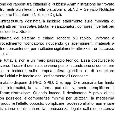
ione dei rapporti tra cittadino e Pubblica Amministrazione ha trovato
trumenti più rilevanti nella piattaforma SEND – Servizio Notifiche
ota come Piattaforma Notifiche Digitali.
n’infrastruttura destinata a incidere stabilmente sulle modalità di
gli atti amministrativi, tributari e sanzionatori, compresi i verbali per
Codice della Strada.
ichiarata del sistema è chiara: rendere più rapido, uniforme e
 procedimento notificatorio, riducendo gli adempimenti materiali a
ti e consentendo, per i cittadini digitalmente attrezzati, un accesso
li atti.
ne, tuttavia, non è un mero passaggio tecnico. Essa costituisce lo
verso il quale il destinatario viene posto in condizione di conoscere
eo a incidere sulla propria sfera giuridica e di esercitare
 i diritti e le facoltà che l’ordinamento gli riconosce.
inatario dispone di PEC, SPID, CIE, app IO e ordinaria familiarità
nti informatici, la piattaforma può effettivamente semplificare il
l’amministrazione. Quando invece il destinatario è privo di tali
non possiede le competenze minime per utilizzarli, la medesima
produrre l’effetto opposto: complicare l’accesso all’atto, aumentare
attivazione e allontanare la conoscenza legale dalla conoscenza