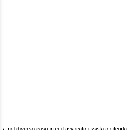
nel
diverso caso
in cui l'avvocato assista o difenda