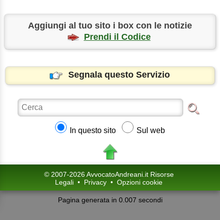
Aggiungi al tuo sito i box con le notizie
Prendi il Codice
Segnala questo Servizio
In questo sito
Sul web
© 2007-2026 AvvocatoAndreani.it Risorse
Legali
•
Privacy
•
Opzioni cookie
Pagina generata in 0.007 secondi