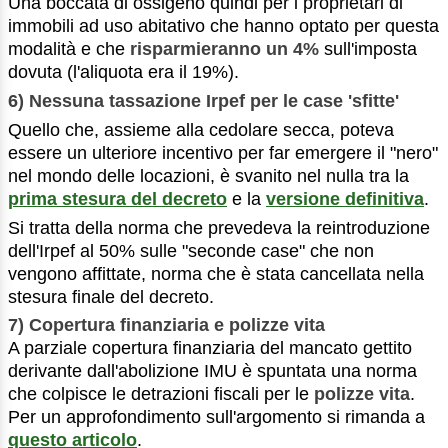
Una boccata di ossigeno quindi per i proprietari di
immobili ad uso abitativo che hanno optato per questa
modalità e che
risparmieranno un 4%
sull'imposta
dovuta (l'aliquota era il 19%).
6) Nessuna tassazione Irpef per le case 'sfitte'
Quello che, assieme alla cedolare secca, poteva
essere un ulteriore incentivo per far emergere il "nero"
nel mondo delle locazioni, è svanito nel nulla tra la
prima stesura del decreto
e la
versione definitiva
.
Si tratta della norma che prevedeva la reintroduzione
dell'Irpef
al 50%
sulle "seconde case" che non
vengono affittate, norma che è stata cancellata nella
stesura finale del decreto.
7) Copertura finanziaria e polizze vita
A parziale copertura finanziaria del mancato gettito
derivante dall'abolizione IMU è spuntata una norma
che colpisce le detrazioni fiscali per le
polizze vita
.
Per un approfondimento sull'argomento si rimanda a
questo articolo
.