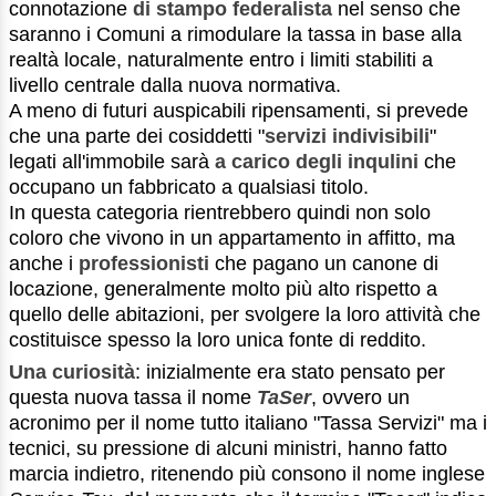
connotazione
di stampo federalista
nel senso che
saranno i Comuni a rimodulare la tassa in base alla
realtà locale, naturalmente entro i limiti stabiliti a
livello centrale dalla nuova normativa.
A meno di futuri auspicabili ripensamenti, si prevede
che una parte dei cosiddetti "
servizi indivisibili
"
legati all'immobile sarà
a carico degli inqulini
che
occupano un fabbricato a qualsiasi titolo.
In questa categoria rientrebbero quindi non solo
coloro che vivono in un appartamento in affitto, ma
anche i
professionisti
che pagano un canone di
locazione, generalmente molto più alto rispetto a
quello delle abitazioni, per svolgere la loro attività che
costituisce spesso la loro unica fonte di reddito.
Una curiosità
: inizialmente era stato pensato per
questa nuova tassa il nome
TaSer
, ovvero un
acronimo per il nome tutto italiano "Tassa Servizi" ma i
tecnici, su pressione di alcuni ministri, hanno fatto
marcia indietro, ritenendo più consono il nome inglese