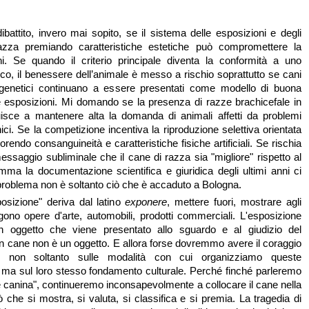
ibattito, invero mai sopito, se il sistema delle esposizioni e degli
azza premiando caratteristiche estetiche può compromettere la
ni. Se quando il criterio principale diventa la conformità a uno
ico, il benessere dell’animale è messo a rischio soprattutto se cani
genetici continuano a essere presentati come modello di buona
e esposizioni. Mi domando se la presenza di razze brachicefale in
uisce a mantenere alta la domanda di animali affetti da problemi
nici. Se la competizione incentiva la riproduzione selettiva orientata
avorendo consanguineità e caratteristiche fisiche artificiali. Se rischia
essaggio subliminale che il cane di razza sia "migliore" rispetto al
mma la documentazione scientifica e giuridica degli ultimi anni ci
 problema non è soltanto ciò che è accaduto a Bologna.
posizione" deriva dal latino
exponere
, mettere fuori, mostrare agli
ngono opere d'arte, automobili, prodotti commerciali. L'esposizione
 oggetto che viene presentato allo sguardo e al giudizio del
n cane non è un oggetto. E allora forse dovremmo avere il coraggio
rci non soltanto sulle modalità con cui organizziamo queste
 ma sul loro stesso fondamento culturale. Perché finché parleremo
e canina", continueremo inconsapevolmente a collocare il cane nella
ò che si mostra, si valuta, si classifica e si premia. La tragedia di