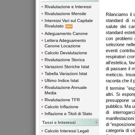
Rivalutazione e Interessi
Rivalutazione Mensile
Rilanciamo il d
standard di r
Interessi Vari sul Capitale
Rivalutato
salute dei ca
standard estet
Adeguamento Canone
con problemi 
Lettera Adeguamento
selezione nell
Canone Locazione
eventi contrib
Calcolo Devalutazione
respiratori cro
Rivalutazione Storica
all'estetica, f
Variazioni Storiche Istat
di passare il m
Tabella Variazioni Istat
meticcio. Inso
Ultimo Indice Istat
raconta che il
Rivalutazione Annuale
Il termine "es
Media
altri. Si espo
Rivalutazione TFR
presuppone un
pubblico. Ma u
Calcolo Inflazione
di interroga
Inflazione e Titoli di Stato
manifestazioni
Tassi e Interessi
di "esposizion
categoria di ci
Calcolo Interessi Legali