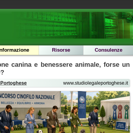
Informazione
Risorse
Consulenze
one canina e benessere animale, forse un
o?
o Portoghese
www.studiolegaleportoghese.it