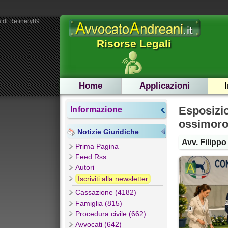
 di Refinery89
Risorse Legali
Home
Applicazioni
Esposizi
Informazione
ossimor
Notizie Giuridiche
Avv. Filipp
Prima Pagina
Feed Rss
Autori
Iscriviti alla newsletter
Cassazione (4182)
Famiglia (815)
Procedura civile (662)
Avvocati (642)