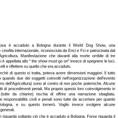
cosa è accaduto a Bologna durante il World Dog Show, una
cinofila internazionale, riconosciuta da Enci e Fci e patrocinata dal
’Agricoltura. Manifestazione che davanti alla morte orribile di tre
si è appellata allo “ the show must go on” invece di spegnere le luci,
elli e riflettere su quello che era accaduto.
rchè di questo si tratta, poteva avere dimensioni maggiori. Il tutto
 quando due dei soggetti coinvolti nell’organizzazione dell’evento
ero dell’Agricoltura) sono al centro di non poche polemiche. Alcune
tti di procedimenti penali. Ma proprio questo loro coinvolgimento in
(tutte da chiarire) rischia di offrire una narrazione sbagliata.
e responsabilità civili e penali sono tutte da accertare per quanto
ologna, e su questo tornerò. Voglio invece svolgere alcune
generali.
n riguarda soltanto ciò che è accaduto a Bologna. Forse riguarda il