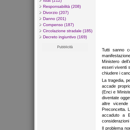
Istat (212)
Responsabilità (208)
Divorzio (207)
Danno (201)
Compenso (187)
Circolazione stradale (185)
Decreto ingiuntivo (169)
Pubblicità
Tutti sanno 
manifestazione 
Ministero dell
esseri viventi 
chiudere i canc
La tragedia, pe
accade proprio
(Enci e Minist
diventate ogge
altre vicende 
Preconcetta. L
accaduto a B
considerazioni 
Il problema no