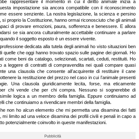
bbe rappresentare il momento in cui il diritto animale inizia a
questa impostazione sia ancora compatibile con il riconoscimento
ome essere senziente. La nostra legislazione, la scienza e persino
, si proprio la Costituzione, hanno ormai riconosciuto che gli animali
paci di provare emozioni, paura, sofferenza e benessere. E allora
arsi se sia ancora culturalmente accettabile continuare a parlare
 quando il soggetto esposto è un essere vivente.
i professione dedicata alla tutela degli animali ho visto situazioni ben
 di quelle che oggi hanno trovato spazio sulle pagine dei giornali. Ho
tati come beni da catalogo, selezionati, scartati, ceduti, restituiti. Ho
uo a leggere di contratti di compravendita nei quali compare quasi
e una clausola che consente all'acquirente di restituire il cane
e ottenere la restituzione del prezzo nel caso in cui l'animale presenti
ologie. Una clausola giuridicamente lecita, forse, ma eticamente
 per chi vende che per chi compra. Nessuno si sognerebbe di
 simile logica a un membro della famiglia. Eppure continuiamo ad
elli che continuiamo a rivendicare membri della famiglia.
he non ho alcun elemento che mi permetta una disamina dei fatti
mi limito ad una veloce disamina dei profili civili e penali in capo a
to potenzialmente coinvolto in queste manifestazioni.
Pubblicità