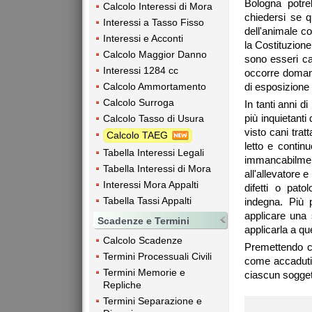
Bologna potre
Calcolo Interessi di Mora
chiedersi se 
Interessi a Tasso Fisso
dell'animale c
Interessi e Acconti
la Costituzione
Calcolo Maggior Danno
sono esseri ca
Interessi 1284 cc
occorre domand
Calcolo Ammortamento
di esposizione
Calcolo Surroga
In tanti anni d
più inquietanti
Calcolo Tasso di Usura
visto cani trat
Calcolo TAEG
letto e contin
Tabella Interessi Legali
immancabilment
Tabella Interessi di Mora
all'allevatore 
Interessi Mora Appalti
difetti o pat
Tabella Tassi Appalti
indegna. Più
applicare una
Scadenze e Termini
applicarla a qu
Calcolo Scadenze
Premettendo c
Termini Processuali Civili
come accaduti, 
Termini Memorie e
ciascun sogget
Repliche
Termini Separazione e