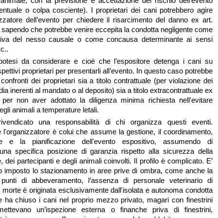
l'animale, con la previsione e accettazione del rischio dell'evento
ventuale o colpa cosciente). I proprietari dei cani potrebbero agire
izzatore dell’evento per chiedere il risarcimento del danno ex art.
 sapendo che potrebbe venire eccepita la condotta negligente come
ttiva del nesso causale o come concausa determinante ai sensi
.c
..
ipotesi da considerare e cioè che l’espositore detenga i cani su
pettivi proprietari per presentarli all’evento. In questo caso potrebbe
confronti dei proprietari sia a titolo contrattuale (per violazione dei
dia inerenti al mandato o al deposito) sia a titolo extracontrattuale ex
 per non aver adottato la diligenza minima richiesta nell'evitare
egli animali a temperature letali.
ivendicato una responsabilità di chi organizza questi eventi.
 l'organizzatore è colui che assume la gestione, il coordinamento,
e e la pianificazione dell'evento espositivo, assumendo di
na specifica posizione di garanzia rispetto alla sicurezza della
 dei partecipanti e degli animali coinvolti. Il profilo è complicato. E’
o o imposto lo stazionamento in aree prive di ombra, come anche la
unti di abbeveramento, l’assenza di personale veterinario di
a morte è originata esclusivamente dall'isolata e autonoma condotta
e ha chiuso i cani nel proprio mezzo privato, magari con finestrini
ttevano un’ispezione esterna o finanche priva di finestrini,