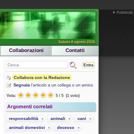
▼ Pubblicità 
Sabato 8 agosto 2026
Collaborazioni
Contatti
Entra
Collabora con la Redazione
Segnala
l'articolo a un collega o un amico
Vota:
5
/
5
(
1
voto
)
Argomenti correlati
responsabilità
animali
cani
animali domestici
decesso