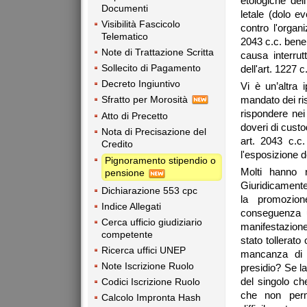
etologiche del
Documenti
letale (dolo e
Visibilità Fascicolo
contro l'organ
Telematico
2043 c.c. bene
Note di Trattazione Scritta
causa interru
Sollecito di Pagamento
dell'art. 1227 c
Decreto Ingiuntivo
Vi è un’altra 
Sfratto per Morosità
mandato dei ris
rispondere nei 
Atto di Precetto
doveri di custo
Nota di Precisazione del
art. 2043 c.c.
Credito
l'esposizione d
Pignoramento stipendio o
Molti hanno r
pensione
Giuridicamente
Dichiarazione 553 cpc
la promozion
Indice Allegati
conseguenza u
Cerca ufficio giudiziario
manifestazione,
competente
stato tollerat
Ricerca uffici UNEP
mancanza di p
Note Iscrizione Ruolo
presidio? Se l
del singolo ch
Codici Iscrizione Ruolo
che non perme
Calcolo Impronta Hash