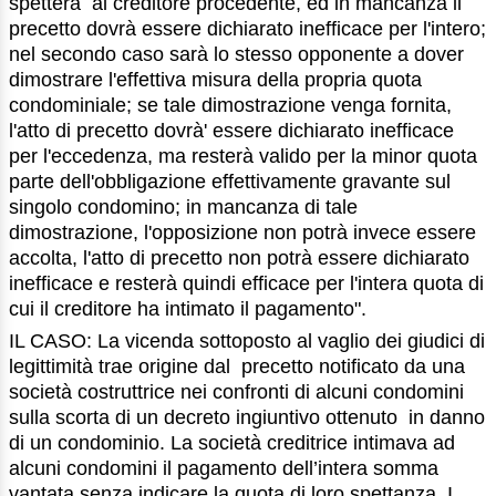
spetterà al creditore procedente, ed in mancanza il
precetto dovrà essere dichiarato inefficace per l'intero;
nel secondo caso sarà lo stesso opponente a dover
dimostrare l'effettiva misura della propria quota
condominiale; se tale dimostrazione venga fornita,
l'atto di precetto dovrà' essere dichiarato inefficace
per l'eccedenza, ma resterà valido per la minor quota
parte dell'obbligazione effettivamente gravante sul
singolo condomino; in mancanza di tale
dimostrazione, l'opposizione non potrà invece essere
accolta, l'atto di precetto non potrà essere dichiarato
inefficace e resterà quindi efficace per l'intera quota di
cui il creditore ha intimato il pagamento".
IL CASO: La vicenda sottoposto al vaglio dei giudici di
legittimità trae origine dal precetto notificato da una
società costruttrice nei confronti di alcuni condomini
sulla scorta di un decreto ingiuntivo ottenuto in danno
di un condominio. La società creditrice intimava ad
alcuni condomini il pagamento dell’intera somma
vantata senza indicare la quota di loro spettanza. I