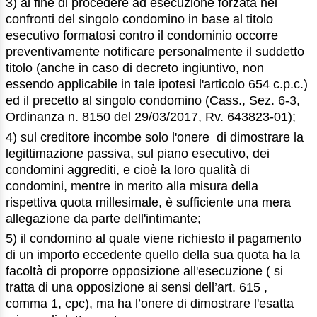
3) al fine di procedere ad esecuzione forzata nei
confronti del singolo condomino in base al titolo
esecutivo formatosi contro il condominio occorre
preventivamente notificare personalmente il suddetto
titolo (anche in caso di decreto ingiuntivo, non
essendo applicabile in tale ipotesi l'articolo 654 c.p.c.)
ed il precetto al singolo condomino (Cass., Sez. 6-3,
Ordinanza n. 8150 del 29/03/2017, Rv. 643823-01);
4) sul creditore incombe solo l'onere di dimostrare la
legittimazione passiva, sul piano esecutivo, dei
condomini aggrediti, e cioè la loro qualità di
condomini, mentre in merito alla misura della
rispettiva quota millesimale, è sufficiente una mera
allegazione da parte dell'intimante;
5) il condomino al quale viene richiesto il pagamento
di un importo eccedente quello della sua quota ha la
facoltà di proporre opposizione all'esecuzione ( si
tratta di una opposizione ai sensi dell’art. 615 ,
comma 1, cpc), ma ha l’onere di dimostrare l'esatta