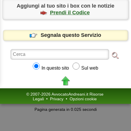
Aggiungi al tuo sito i box con le notizie
Prendi il Codice
Segnala questo Servizio
In questo sito
Sul web
© 2007-2026 AvvocatoAndreani.it Risorse
Legali
•
Privacy
•
Opzioni cookie
Pagina generata in 0.025 secondi