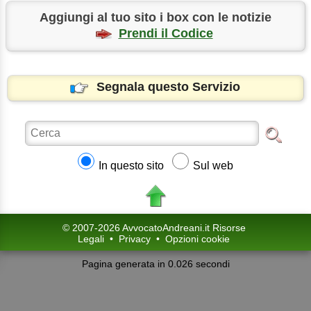
Aggiungi al tuo sito i box con le notizie
Prendi il Codice
Segnala questo Servizio
In questo sito
Sul web
© 2007-2026 AvvocatoAndreani.it Risorse
Legali
•
Privacy
•
Opzioni cookie
Pagina generata in 0.026 secondi