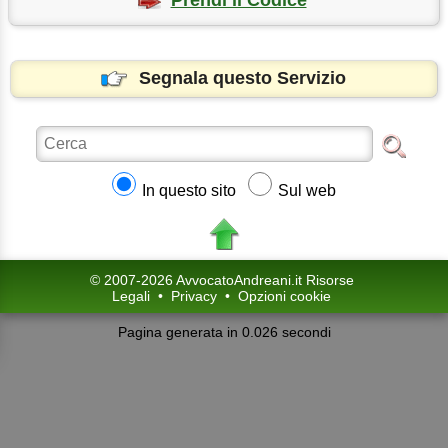
Prendi il Codice
Segnala questo Servizio
In questo sito
Sul web
© 2007-2026 AvvocatoAndreani.it Risorse
Legali
•
Privacy
•
Opzioni cookie
Pagina generata in 0.026 secondi