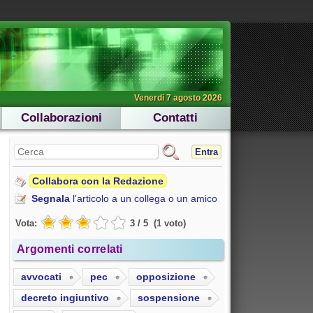
Venerdi 7 agosto 2026
Collaborazioni
Contatti
Entra
Collabora con la Redazione
Segnala
l'articolo a un collega o un amico
Vota:
3
/
5
(
1
voto
)
Argomenti correlati
avvocati
pec
opposizione
decreto ingiuntivo
sospensione