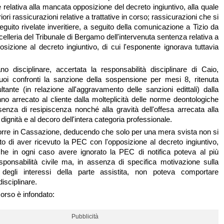
relativa alla mancata opposizione del decreto ingiuntivo, alla quale
iori rassicurazioni relative a trattative in corso; rassicurazioni che si
guito rivelate inveritiere, a seguito della comunicazione a Tizio da
celleria del Tribunale di Bergamo dell'intervenuta sentenza relativa a
osizione al decreto ingiuntivo, di cui l'esponente ignorava tuttavia
gano disciplinare, accertata la responsabilità disciplinare di Caio,
uoi confronti la sanzione della sospensione per mesi 8, ritenuta
ltante (in relazione all'aggravamento delle sanzioni edittali) dalla
nno arrecato al cliente dalla molteplicità delle norme deontologiche
ssenza di resipiscenza nonché alla gravità dell'offesa arrecata alla
 dignità e al decoro dell'intera categoria professionale.
corre in Cassazione, deducendo che solo per una mera svista non si
o di aver ricevuto la PEC con l'opposizione al decreto ingiuntivo,
he in ogni caso avere ignorato la PEC di notifica poteva al più
ponsabilità civile ma, in assenza di specifica motivazione sulla
 degli interessi della parte assistita, non poteva comportare
disciplinare.
corso è infondato:
Pubblicità