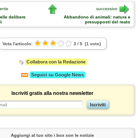
ente
successivo
elle delibere
Abbandono di animali: natura e
i
presupposti del reato
Vota l'articolo:
3
/
5
(
1
voto
)
Collabora con la Redazione
Seguici su
Google News
Iscriviti gratis alla nostra newsletter
Aggiungi al tuo sito i box con le notizie