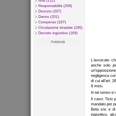
Istat (212)
Responsabilità (208)
Divorzio (207)
Danno (201)
Compenso (187)
Circolazione stradale (185)
Decreto ingiuntivo (169)
Pubblicità
L'avvocato ch
anche solo pe
un’opposizion
negligenza con 
di cui all’art
8 mesi.
In tal senso si
Il caso: Tizio 
mandato per pro
Beta snc e di
ingiuntivo, al