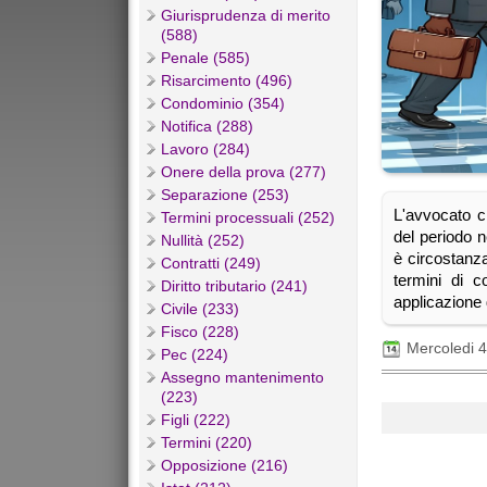
Giurisprudenza di merito
(588)
Penale (585)
Risarcimento (496)
Condominio (354)
Notifica (288)
Lavoro (284)
Onere della prova (277)
Separazione (253)
L'avvocato c
Termini processuali (252)
del periodo 
Nullità (252)
è circostanz
Contratti (249)
termini di c
Diritto tributario (241)
applicazione 
Civile (233)
Fisco (228)
Mercoledi 
Pec (224)
Assegno mantenimento
(223)
Figli (222)
Termini (220)
Opposizione (216)