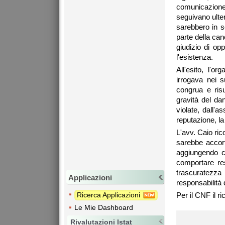
comunicazione 
seguivano ulter
sarebbero in se
parte della can
giudizio di opp
l'esistenza.
All'esito, l'or
irrogava nei s
congrua e risu
gravità del da
violate, dall'a
reputazione, la
L'avv. Caio ri
sarebbe accort
aggiungendo c
comportare res
trascuratezza
Applicazioni
responsabilità 
Ricerca Applicazioni
Per il CNF il ri
Le Mie Dashboard
Rivalutazioni Istat