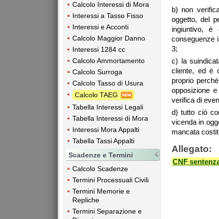
Calcolo Interessi di Mora
b) non verifi
Interessi a Tasso Fisso
oggetto, del 
Interessi e Acconti
ingiuntivo, è
Calcolo Maggior Danno
conseguenze in 
3;
Interessi 1284 cc
Calcolo Ammortamento
c) la suindica
cliente, ed è 
Calcolo Surroga
proprio perché
Calcolo Tasso di Usura
opposizione e
Calcolo TAEG
verifica di eve
Tabella Interessi Legali
d) tutto ciò co
Tabella Interessi di Mora
vicenda in ogge
Interessi Mora Appalti
mancata costit
Tabella Tassi Appalti
Allegato:
Scadenze e Termini
CNF sentenza
Calcolo Scadenze
Termini Processuali Civili
Termini Memorie e
Repliche
Termini Separazione e