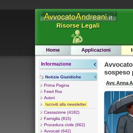
Risorse Legali
Home
Applicazioni
Avvocato 
Informazione
sospeso 
Notizie Giuridiche
Avv. Anna 
Prima Pagina
Feed Rss
Autori
Iscriviti alla newsletter
Cassazione (4182)
Famiglia (815)
Procedura civile (662)
Avvocati (642)