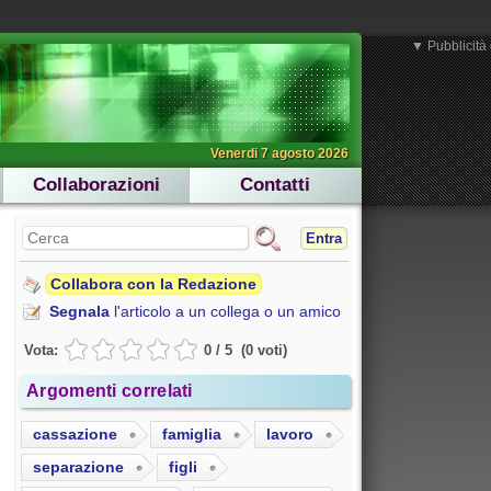
▼ Pubblicità 
Venerdi 7 agosto 2026
Collaborazioni
Contatti
Entra
Collabora con la Redazione
Segnala
l'articolo a un collega o un amico
Vota:
0
/
5
(
0
voti
)
Argomenti correlati
cassazione
famiglia
lavoro
separazione
figli