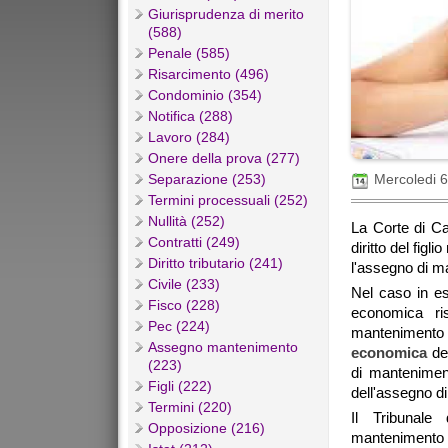
Giurisprudenza di merito
(588)
Penale (585)
Risarcimento (496)
Condominio (354)
Notifica (288)
Lavoro (284)
Onere della prova (277)
Separazione (253)
Mercoledi 
Termini processuali (252)
Nullità (252)
La Corte di Ca
Contratti (249)
diritto del fig
Diritto tributario (241)
l'assegno di m
Civile (233)
Nel caso in e
Fisco (228)
economica ris
Pec (224)
mantenimento 
Assegno mantenimento
economica
del
(223)
di manteniment
Figli (222)
dell'assegno di
Termini (220)
Il Tribunale
Opposizione (216)
manteniment