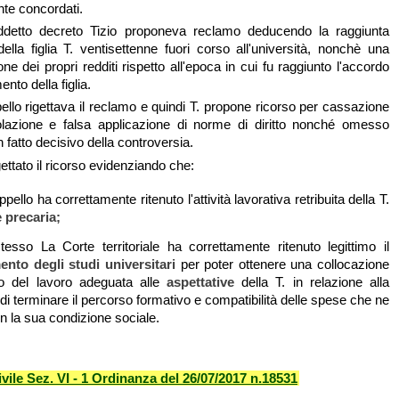
te concordati.
ddetto decreto Tizio proponeva reclamo deducendo la raggiunta
ella figlia T. ventisettenne fuori corso all'università, nonchè una
one dei propri redditi rispetto all'epoca in cui fu raggiunto l'accordo
nto della figlia.
ello rigettava il reclamo e quindi T. propone ricorso per cassazione
lazione e falsa applicazione di norme di diritto nonché omesso
fatto decisivo della controversia.
gettato il ricorso evidenziando che:
ppello ha correttamente ritenuto l'attività lavorativa retribuita della T.
precaria;
esso La Corte territoriale ha correttamente ritenuto legittimo il
nto degli studi universitari
per poter ottenere una collocazione
o del lavoro adeguata alle
aspettative
della T. in relazione alla
di terminare il percorso formativo e compatibilità delle spese che ne
n la sua condizione sociale.
vile Sez. VI - 1 Ordinanza del 26/07/2017 n.18531