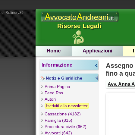
 di Refinery89
Risorse Legali
Home
Applicazioni
Assegno 
Informazione
fino a q
Notizie Giuridiche
Avv. Anna 
Prima Pagina
Feed Rss
Autori
Iscriviti alla newsletter
Cassazione (4182)
Famiglia (815)
Procedura civile (662)
Avvocati (642)