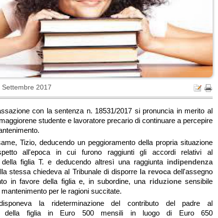
6 Settembre 2017
ssazione con la sentenza n. 18531/2017 si pronuncia in merito al
lio maggiorene studente e lavoratore precario di continuare a percepire
antenimento.
same, Tizio, deducendo un peggioramento della propria situazione
petto all'epoca in cui furono raggiunti gli accordi relativi al
della figlia T. e deducendo altresì una raggiunta
indipendenza
la stessa chiedeva al Tribunale di disporre
la revoca
dell'assegno
o in favore della figlia e, in subordine, una
riduzione
sensibile
 mantenimento per le ragioni succitate.
 disponeva la rideterminazione del contributo del padre al
o della figlia in Euro 500 mensili in luogo di Euro 650