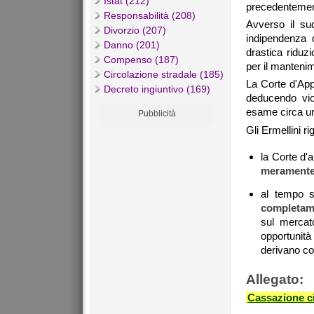
Istat (212)
precedentemen
Responsabilità (208)
Avverso il su
Divorzio (207)
indipendenza d
Danno (201)
drastica riduzi
Compenso (187)
per il mantenime
Circolazione stradale (185)
La Corte d'App
Decreto ingiuntivo (169)
deducendo vio
esame circa un 
Pubblicità
Gli Ermellini ri
la Corte d'a
meramente 
al tempo st
completame
sul mercat
opportunità 
derivano co
Allegato:
Cassazione ci