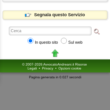
Segnala questo Servizio
In questo sito
Sul web
© 2007-2026 AvvocatoAndreani.it Risorse
Legali
•
Privacy
•
Opzioni cookie
Pagina generata in 0.027 secondi