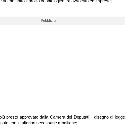
ne anche sotto il profilo deontologico tra avvocato ed imprese;
Pubblicità
iù presto approvato dalla Camera dei Deputati il disegno di legge
enato con le ulteriori necessarie modifiche;