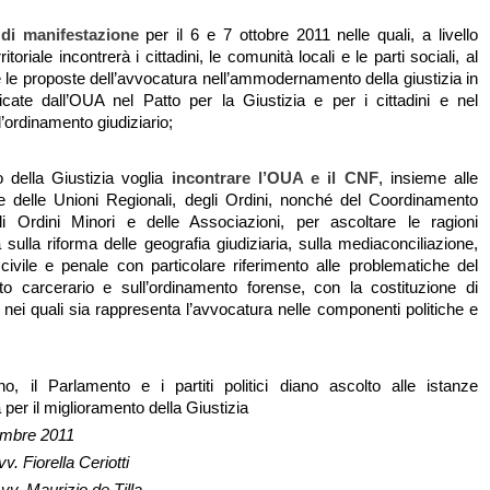
di manifestazione
per il 6 e 7 ottobre 2011 nelle quali, a livello
itoriale incontrerà i cittadini, le comunità locali e le parti sociali, al
are le proposte dell’avvocatura nell’ammodernamento della giustizia in
icate dall’OUA nel Patto per la Giustizia e per i cittadini e nel
’ordinamento giudiziario;
o della Giustizia voglia
incontrare l’OUA e il CNF
, insieme alle
e delle Unioni Regionali, degli Ordini, nonché del Coordinamento
li Ordini Minori e delle Associazioni, per ascoltare le ragioni
 sulla riforma delle geografia giudiziaria, sulla mediaconciliazione,
a civile e penale con particolare riferimento alle problematiche del
to carcerario e sull’ordinamento forense, con la costituzione di
o nei quali sia rappresenta l’avvocatura nelle componenti politiche e
o, il Parlamento e i partiti politici diano ascolto alle istanze
 per il miglioramento della Giustizia
embre 2011
vv. Fiorella Ceriotti
Avv. Maurizio de Tilla