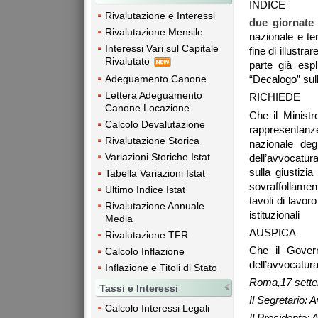
INDICE
Rivalutazione e Interessi
due giornate 
Rivalutazione Mensile
nazionale e terr
Interessi Vari sul Capitale
fine di illustr
Rivalutato
parte già espl
Adeguamento Canone
“Decalogo” sull
Lettera Adeguamento
RICHIEDE
Canone Locazione
Che il Ministr
Calcolo Devalutazione
rappresentanz
Rivalutazione Storica
nazionale deg
Variazioni Storiche Istat
dell’avvocatura
sulla giustizi
Tabella Variazioni Istat
sovraffollamen
Ultimo Indice Istat
tavoli di lavor
Rivalutazione Annuale
istituzionali
Media
AUSPICA
Rivalutazione TFR
Che il Govern
Calcolo Inflazione
dell’avvocatura
Inflazione e Titoli di Stato
Roma,17 sett
Tassi e Interessi
Il Segretario: A
Calcolo Interessi Legali
Il Presidente: 