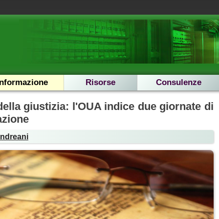
Informazione
Risorse
Consulenze
ella giustizia: l'OUA indice due giornate di
azione
Andreani