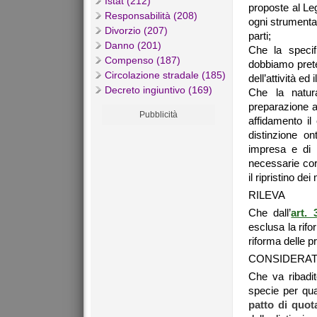
Istat (212)
proposte al Le
Responsabilità (208)
ogni strumental
Divorzio (207)
parti;
Danno (201)
Che la specifi
Compenso (187)
dobbiamo prete
Circolazione stradale (185)
dell’attività ed
Decreto ingiuntivo (169)
Che la natura 
preparazione a 
Pubblicità
affidamento il 
distinzione o
impresa e di 
necessarie corr
il ripristino dei 
RILEVA
Che dall’
art. 
esclusa la rifo
riforma delle pr
CONSIDERA
Che va ribadit
specie per quan
patto di quota