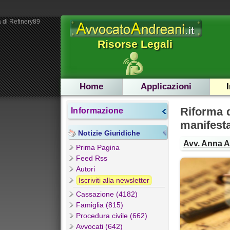
 di Refinery89
Risorse Legali
Home
Applicazioni
Riforma d
Informazione
manifest
Notizie Giuridiche
Avv. Anna 
Prima Pagina
Feed Rss
Autori
Iscriviti alla newsletter
Cassazione (4182)
Famiglia (815)
Procedura civile (662)
Avvocati (642)