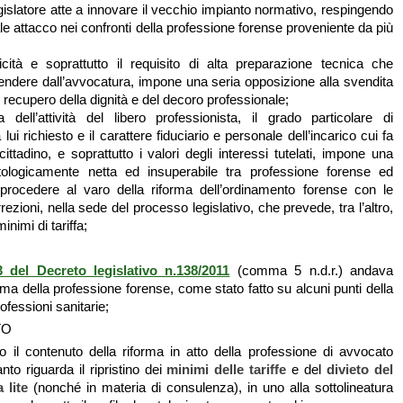
gislatore atte a innovare il vecchio impianto normativo, respingendo
e attacco nei confronti della professione forense proveniente da più
cità e soprattutto il requisito di alta preparazione tecnica che
ndere dall’avvocatura, impone una seria opposizione alla svendita
 il recupero della dignità e del decoro professionale;
dell’attività del libero professionista, il grado particolare di
lui richiesto e il carattere fiduciario e personale dell’incarico cui fa
cittadino, e soprattutto i valori degli interessi tutelati, impone una
ntologicamente netta ed insuperabile tra professione forense ed
procedere al varo della riforma dell’ordinamento forense con le
ezioni, nella sede del processo legislativo, che prevede, tra l’altro,
minimi di tariffa;
3 del Decreto legislativo n.138/2011
(comma 5 n.d.r.) andava
rma della professione forense, come stato fatto su alcuni punti della
ofessioni sanitarie;
TO
o il contenuto della riforma in atto della professione di avvocato
to riguarda il ripristino dei
minimi delle tariffe
e del
divieto del
 lite
(nonché in materia di consulenza), in uno alla sottolineatura