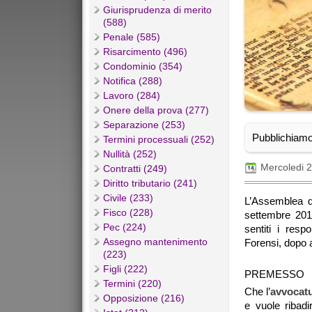
Giurisprudenza di merito
(588)
Penale (585)
Risarcimento (496)
Condominio (354)
Notifica (288)
Lavoro (284)
Onere della prova (277)
Separazione (253)
Pubblichiamo 
Termini processuali (252)
Nullità (252)
Mercoledi 
Contratti (249)
Diritto tributario (241)
Civile (233)
L’Assemblea de
Fisco (228)
settembre 201
Pec (224)
sentiti i resp
Assegno mantenimento
Forensi, dopo 
(223)
Figli (222)
PREMESSO
Termini (220)
Che l’
avvocat
Opposizione (216)
e vuole ribadi