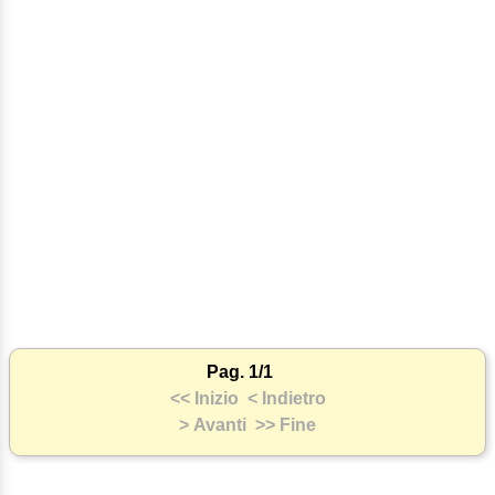
Pag. 1/1
<< Inizio
< Indietro
> Avanti
>> Fine