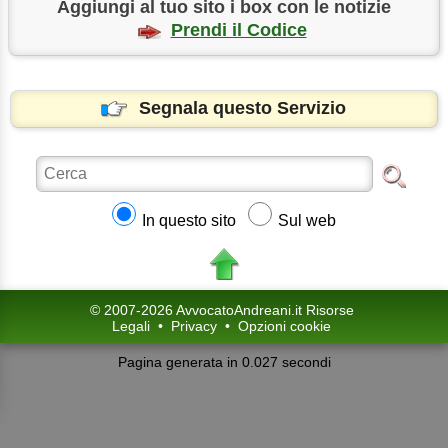
Aggiungi al tuo sito i box con le notizie
Prendi il Codice
Segnala questo Servizio
In questo sito
Sul web
© 2007-2026 AvvocatoAndreani.it Risorse
Legali
•
Privacy
•
Opzioni cookie
Pagina generata in 0.027 secondi