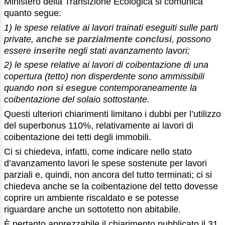
Ministero della Transizione Ecologica si comunica
quanto segue:
1) le spese relative ai lavori trainati eseguiti sulle parti
private,
anche se parzialmente conclusi
, possono
essere
inserite
negli stati avanzamento lavori;
2) le spese relative ai lavori di coibentazione di una
copertura (tetto) non disperdente sono ammissibili
quando
non si esegue
contemporaneamente la
coibentazione del solaio sottostante.
Questi ulteriori chiarimenti limitano i dubbi per l’utilizzo
del superbonus 110%, relativamente ai lavori di
coibentazione dei tetti degli immobili.
Ci si chiedeva, infatti, come indicare nello stato
d’avanzamento lavori le spese sostenute per lavori
parziali e, quindi, non ancora del tutto terminati; ci si
chiedeva anche se la coibentazione del tetto dovesse
coprire un ambiente riscaldato e se potesse
riguardare anche un sottotetto non abitabile.
È pertanto apprezzabile il chiarimento pubblicato il 31