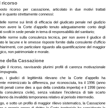
l ricorso
osto ricorso per cassazione, articolato in due motivi trattati
 in quanto strettamente connessi:
delle norme sui limiti di efficacia del giudicato penale nel giudizio
r non avere la Corte d'appello tenuto adeguatamente conto degli
 svolti in sede penale in tema di responsabilità del sanitario;
delle norme sulla consulenza tecnica, per non avere il giudice di
ato le lacune e le omesse risposte fornite dalla consulente d'ufficio
hiarimenti, con particolare riguardo alla quantificazione del maggior
gico, non patrimoniale e morale.
ne della Cassazione
lie il ricorso, ravvisando plurimi profili di carenza motivazionale
 impugnata.
o, i giudici di legittimità rilevano che la Corte d'appello ha
mente minimizzato la differenza, pur riconosciuta, tra il 1996 (anno
riti penali come dies a quo della condotta imperita) e il 1998 (anno
lla consulenza civile), senza valutare l'incidenza di tale scarto
anno da invalidità temporanea relativo al periodo intermedio.
go, e sotto un profilo di maggior rilievo sistematico, la Cassazione
 e proprio errore di diritto: la Corte territoriale ha considerato la