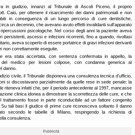
a in giudizio, innanzi al Tribunale di Ascoli Piceno, il proprio
ott. Caio, per ottenere il risarcimento dei danni patrimoniali e non
subiti in conseguenza di un lungo percorso di cure dentistiche,
 circa un decennio, che avevano avuto effetti invalidanti sull'apparato
 ripercussioni psicologiche. Nel corso degli anni la paziente aveva
i persistenti, ascessi e infezioni ricorrenti, fino a quando, rivoltasi
itario, aveva scoperto di essere portatrice di gravi infezioni derivanti
ri non correttamente eseguite.
e era stata accertata, con sentenza confermata in appello, la
tà del medico per lesioni colpose, con condanna generica al
el danno.
iudizio civile, il Tribunale disponeva una consulenza tecnica d'ufficio,
ioni si discostavano parzialmente da quelle rese in sede penale: la
le riteneva infatti che, per il periodo antecedente al 1997, mancasse
zione clinica idonea a dimostrare la scorrettezza delle cure, e che
del trattamento fosse in parte riconducibile ad un fattore congenito
 Su tali basi il giudice di prime cure riconosceva soltanto il danno
dato secondo le tabelle di Milano, respingendo la richiesta di
ella consulenza.
Pubblicità