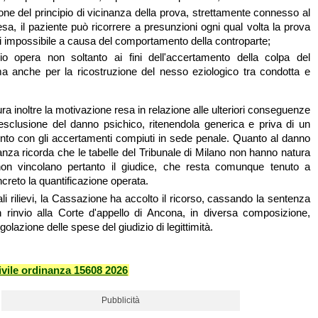
ione del principio di vicinanza della prova, strettamente connesso al
ifesa, il paziente può ricorrere a presunzioni ogni qual volta la prova
ulti impossibile a causa del comportamento della controparte;
pio opera non soltanto ai fini dell'accertamento della colpa del
ma anche per la ricostruzione del nesso eziologico tra condotta e
a inoltre la motivazione resa in relazione alle ulteriori conseguenze
esclusione del danno psichico, ritenendola generica e priva di un
ronto con gli accertamenti compiuti in sede penale. Quanto al danno
anza ricorda che le tabelle del Tribunale di Milano non hanno natura
on vincolano pertanto il giudice, che resta comunque tenuto a
creto la quantificazione operata.
ali rilievi, la Cassazione ha accolto il ricorso, cassando la sentenza
 rinvio alla Corte d'appello di Ancona, in diversa composizione,
golazione delle spese del giudizio di legittimità.
vile ordinanza 15608 2026
Pubblicità