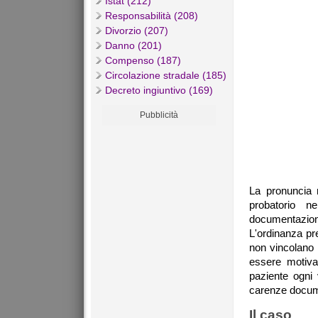
Istat (212)
Responsabilità (208)
Divorzio (207)
Danno (201)
Compenso (187)
Circolazione stradale (185)
Decreto ingiuntivo (169)
Pubblicità
La pronuncia r
probatorio ne
documentazion
L'ordinanza pr
non vincolano 
essere motivat
paziente ogni 
carenze documen
Il caso