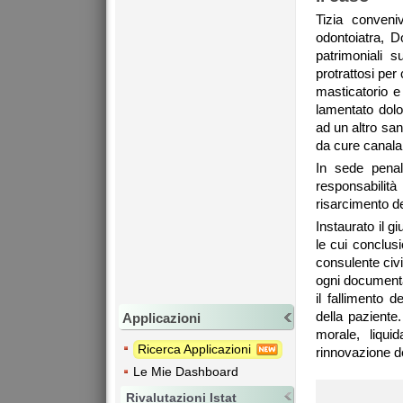
Tizia conveniv
odontoiatra, D
patrimoniali 
protrattosi per
masticatorio e
lamentato dolor
ad un altro san
da cure canala
In sede penal
responsabili
risarcimento d
Instaurato il g
le cui conclus
consulente civi
ogni documenta
il fallimento 
della paziente.
Applicazioni
morale, liqui
Ricerca Applicazioni
rinnovazione d
Le Mie Dashboard
Rivalutazioni Istat