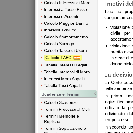
Calcolo Interessi di Mora
I motivi de
Interessi a Tasso Fisso
Tizia ha prop
Interessi e Acconti
congiuntamente
Calcolo Maggior Danno
violazione 
Interessi 1284 cc
civile, pe
Calcolo Ammortamento
accertamenti
Calcolo Surroga
violazione 
Calcolo Tasso di Usura
merito rilev
Calcolo TAEG
in sede di c
danno biolo
Tabella Interessi Legali
Tabella Interessi di Mora
La decisio
Interessi Mora Appalti
La Corte accog
Tabella Tassi Appalti
nella sentenza
Scadenze e Termini
In primo luog
ingiustificata
Calcolo Scadenze
indicato dai pe
Termini Processuali Civili
individuato da
Termini Memorie e
temporale sul d
Repliche
In secondo luo
Termini Separazione e
censura un vero