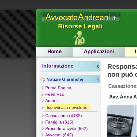
Risorse Legali
Home
Applicazioni
Responsab
Informazione
non può d
Notizie Giuridiche
Cassazione:
Prima Pagina
Feed Rss
Avv. Anna 
Autori
Iscriviti alla newsletter
Cassazione (4182)
Famiglia (815)
Procedura civile (662)
Avvocati (642)