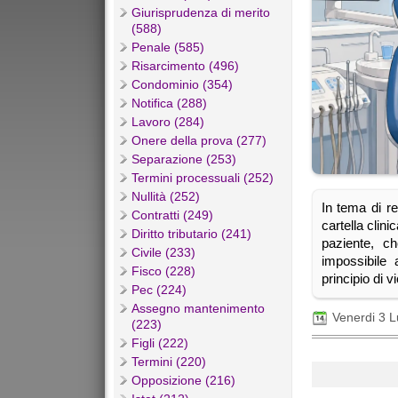
Giurisprudenza di merito
(588)
Penale (585)
Risarcimento (496)
Condominio (354)
Notifica (288)
Lavoro (284)
Onere della prova (277)
Separazione (253)
Termini processuali (252)
Nullità (252)
In tema di re
Contratti (249)
cartella clini
Diritto tributario (241)
paziente, ch
Civile (233)
impossibile
Fisco (228)
principio di v
Pec (224)
Assegno mantenimento
Venerdi 3 L
(223)
Figli (222)
Termini (220)
Opposizione (216)