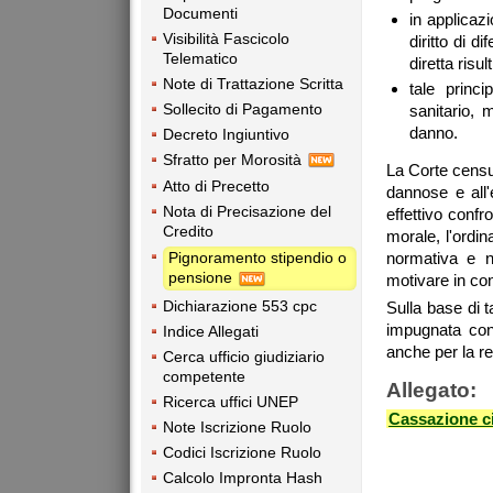
Documenti
in applicaz
Visibilità Fascicolo
diritto di d
Telematico
diretta ris
Note di Trattazione Scritta
tale princi
Sollecito di Pagamento
sanitario, 
danno.
Decreto Ingiuntivo
Sfratto per Morosità
La Corte censur
Atto di Precetto
dannose e all'
Nota di Precisazione del
effettivo conf
Credito
morale, l'ordin
normativa e n
Pignoramento stipendio o
pensione
motivare in con
Dichiarazione 553 cpc
Sulla base di t
impugnata con
Indice Allegati
anche per la re
Cerca ufficio giudiziario
competente
Allegato:
Ricerca uffici UNEP
Cassazione ci
Note Iscrizione Ruolo
Codici Iscrizione Ruolo
Calcolo Impronta Hash