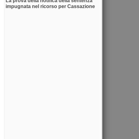
La prova della notifica della sentenza
impugnata nel ricorso per Cassazione