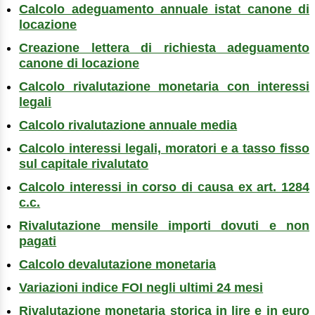
Calcolo adeguamento annuale istat canone di
locazione
Creazione lettera di richiesta adeguamento
canone di locazione
Calcolo rivalutazione monetaria con interessi
legali
Calcolo rivalutazione annuale media
Calcolo interessi legali, moratori e a tasso fisso
sul capitale rivalutato
Calcolo interessi in corso di causa ex art. 1284
c.c.
Rivalutazione mensile importi dovuti e non
pagati
Calcolo devalutazione monetaria
Variazioni indice FOI negli ultimi 24 mesi
Rivalutazione monetaria storica in lire e in euro