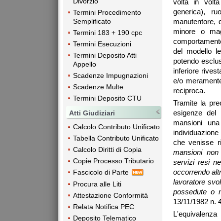
Divorzio
volta in volt
generica), ruo
Termini Procedimento
manutentore, di
Semplificato
minore o mag
Termini 183 + 190 cpc
comportamento f
Termini Esecuzioni
del modello le
Termini Deposito Atti
potendo esclus
Appello
inferiore rives
Scadenze Impugnazioni
e/o meramente 
Scadenze Multe
reciproca.
Termini Deposito CTU
Tramite la prec
esigenze del 
Atti Giudiziari
mansioni una 
Calcolo Contributo Unificato
individuazione
Tabella Contributo Unificato
che venisse ri
Calcolo Diritti di Copia
man
sioni non 
Copie Processo Tributario
servizi resi n
occorrendo altre
Fascicolo di Parte
lavoratore svo
Procura alle Liti
posse
dute o m
Attestazione Conformità
13/11/1982 n. 
Relata Notifica PEC
L'equivalenza
Deposito Telematico