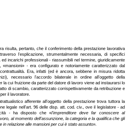
 risulta, pertanto, che il conferimento della prestazione lavorativa
ttraverso l'esplicazione, strumentalmente necessaria, di specifici
tà ed incarichi professionali - riassumibili nel termine, giuridicamente
 «mansioni» - era configurato e notoriamente caratterizzato dal
 contrattualità. Era, infatti (ed è ancora, sebbene in misura ridotta
inizi), necessario l'accordo bilaterale in ordine all'oggetto della
r la cui fruizione da parte del datore di lavoro viene ad instaurarsi lo
atto di scambio, caratterizzato corrispettivamente da retribuzione e
 per il lavoratore.
trattualistico afferente all'oggetto della prestazione trova tuttora la
e legale nell'art. 96 delle disp. att. cod. civ., ove il legislatore - ad
icità - ha disposto che «
l'imprenditore deve far conoscere al
avoro, al momento dell'assunzione, la categoria e la qualifica
che gli
te
in relazione alle mansioni per cui è stato
assunto».