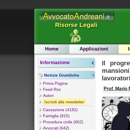
Risorse Legali
Home
Applicazioni
Il progr
Informazione
mansioni
Notizie Giuridiche
lavorator
Prima Pagina
Prof. Mario
Feed Rss
Autori
Iscriviti alla newsletter
Cassazione (4182)
Famiglia (815)
Procedura civile (662)
Avvocati (642)