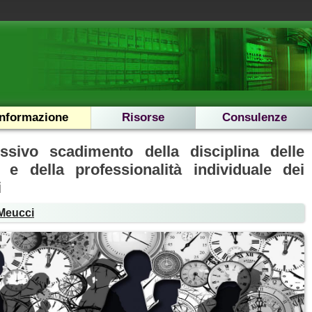
Informazione
Risorse
Consulenze
essivo scadimento della disciplina delle
 e della professionalità individuale dei
i
 Meucci