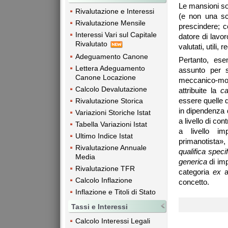
Le mansioni so
Rivalutazione e Interessi
(e non una sc
Rivalutazione Mensile
prescindere; co
Interessi Vari sul Capitale
datore di lavor
Rivalutato
valutati, utili, 
Adeguamento Canone
Pertanto, ese
Lettera Adeguamento
assunto per 
Canone Locazione
meccanico-moto
Calcolo Devalutazione
attribuite la
ca
essere quelle d
Rivalutazione Storica
in dipendenza d
Variazioni Storiche Istat
a livello di con
Tabella Variazioni Istat
a livello imp
Ultimo Indice Istat
primanotista»,
Rivalutazione Annuale
qualifica speci
Media
generica
di im
Rivalutazione TFR
categoria
ex
ar
Calcolo Inflazione
concetto.
Inflazione e Titoli di Stato
Tassi e Interessi
Calcolo Interessi Legali