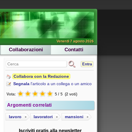
Venerdi 7 agosto 2026
Collaborazioni
Contatti
Entra
Collabora con la Redazione
Segnala
l'articolo a un collega o un amico
Vota:
5
/
5
(
2
voti
)
Argomenti correlati
lavoro
lavoratori
mansioni
Iscriviti gratis alla newsletter