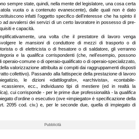
no sempre state, quindi, nella mente del legislatore, una cosa certa
atola vuota o a contenuto evanescente), dalle quali non è dato
stituiscono infatti l'oggetto specifico dell'interesse che ha spinto il
o ad avvalersi dei servizi di un certo lavoratore in possesso di pre-
requisiti e capacità.
mplificativamente, una volta che il prestatore di lavoro venga
svolgere le
mansioni
di conduttore di mezzi di trasporto o di
rista o di elettricista o di fresatore o di saldatore, gli verranno
tegoria
e la
qualifica
corrispondenti (che, nell'esempio, possono
i operaio-comune o di operaio-qualificato o di operaio-specializzato,
ella valorizzazione attribuita ai compiti dai raggruppamenti disposti
tratto collettivo). Passando alla fattispecie della prestazione di lavoro
iegatizio, le dizioni «dattilografo», «archivista», «contabile-
 «cassiere», ecc., individuano tipi di mestiere (ed in realtà la
fica),
cui corrisponde - per le prime due professionalità - la
qualifica
piegato d'ordine o esecutivo (ove «impiegato» è specificazione della
t. 2095 cod. civ.) e, per le seconde due, quella di impiegato di
Pubblicità