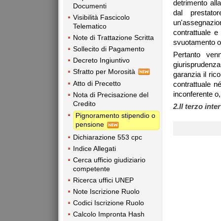
detrimento all
Documenti
dal prestato
Visibilità Fascicolo
un'assegnazi
Telematico
contrattuale e
Note di Trattazione Scritta
svuotamento od
Sollecito di Pagamento
Pertanto ven
Decreto Ingiuntivo
giurisprudenza 
Sfratto per Morosità
garanzia il ri
Atto di Precetto
contrattuale n
inconferente o, 
Nota di Precisazione del
Credito
2.Il terzo inte
Pignoramento stipendio o
pensione
Dichiarazione 553 cpc
Indice Allegati
Cerca ufficio giudiziario
competente
Ricerca uffici UNEP
Note Iscrizione Ruolo
Codici Iscrizione Ruolo
Calcolo Impronta Hash