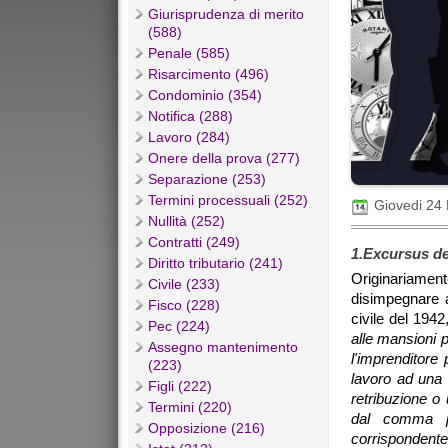
Giurisprudenza di merito
(588)
Penale (585)
Risarcimento (496)
Condominio (354)
Notifica (288)
Lavoro (284)
Onere della prova (277)
Separazione (253)
Termini processuali (252)
Giovedi 24
Nullità (252)
Contratti (249)
1.Excursus del
Diritto tributario (241)
Originariament
Civile (233)
disimpegnare a
Fisco (228)
civile del 1942
Pec (224)
alle mansioni 
Assegno mantenimento
l'imprenditore 
(223)
lavoro ad una
Figli (222)
retribuzione o
Termini (220)
dal comma pr
Opposizione (216)
corrispondente a