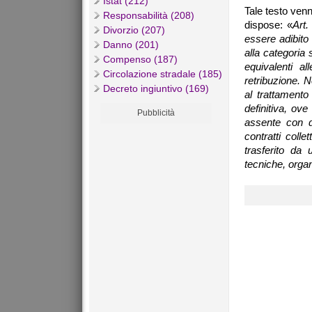
Istat (212)
Tale testo venn
Responsabilità (208)
dispose: «
Art.
Divorzio (207)
essere adibito 
Danno (201)
alla categoria
Compenso (187)
equivalenti a
Circolazione stradale (185)
retribuzione. N
Decreto ingiuntivo (169)
al trattamento
definitiva, ov
Pubblicità
assente con d
contratti coll
trasferito da
tecniche, organ