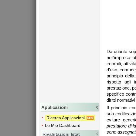
Da quanto sopra
nell'impresa a
compiti, attivi
d'uso comune,
principio della
rispetto agli 
prestazione, pe
specifico contr
diritti normativi
Applicazioni
II
principio con
sua codificazion
Ricerca Applicazioni
evitare gener
Le Mie Dashboard
prestatore di
l
sono assegna
Rivalutazioni Istat