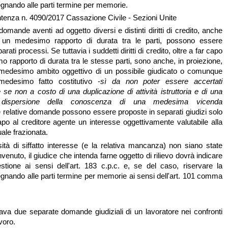
gnando alle parti termine per memorie.
tenza n. 4090/2017 Cassazione Civile - Sezioni Unite
domande aventi ad oggetto diversi e distinti diritti di credito, anche
d un medesimo rapporto di durata tra le parti, possono essere
rati processi. Se tuttavia i suddetti diritti di credito, oltre a far capo
 rapporto di durata tra le stesse parti, sono anche, in proiezione,
el medesimo ambito oggettivo di un possibile giudicato o comunque
 medesimo fatto costitutivo -
sì da non poter essere accertati
se non a costo di una duplicazione di attività istruttoria e di una
 dispersione della conoscenza di una medesima vicenda
le relative domande possono essere proposte in separati giudizi solo
capo al creditore agente un interesse oggettivamente valutabile alla
ale frazionata.
tà di siffatto interesse (e la relativa mancanza) non siano state
venuto, il giudice che intenda farne oggetto di rilievo dovrà indicare
estione ai sensi dell'art. 183 c.p.c. e, se del caso, riservare la
gnando alle parti termine per memorie ai sensi dell'art. 101 comma
dava due separate domande giudiziali di un lavoratore nei confronti
voro.