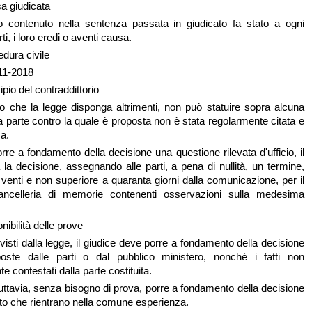
sa giudicata
o contenuto nella sentenza passata in giudicato fa stato a ogni
arti, i loro eredi o aventi causa.
dura civile
-11-2018
ipio del contraddittorio
lvo che la legge disponga altrimenti, non può statuire sopra alcuna
 parte contro la quale è proposta non è stata regolarmente citata e
a.
orre a fondamento della decisione una questione rilevata d'ufficio, il
 la decisione, assegnando alle parti, a pena di nullità, un termine,
 venti e non superiore a quaranta giorni dalla comunicazione, per il
ancelleria di memorie contenenti osservazioni sulla medesima
nibilità delle prove
evisti dalla legge, il giudice deve porre a fondamento della decisione
oste dalle parti o dal pubblico ministero, nonché i fatti non
e contestati dalla parte costituita.
tuttavia, senza bisogno di prova, porre a fondamento della decisione
atto che rientrano nella comune esperienza.