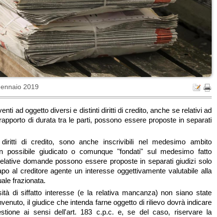
Gennaio 2019
ti ad oggetto diversi e distinti diritti di credito, anche se relativi ad
pporto di durata tra le parti, possono essere proposte in separati
 diritti di credito, sono anche inscrivibili nel medesimo ambito
un possibile giudicato o comunque "fondati" sul medesimo fatto
e relative domande possono essere proposte in separati giudizi solo
capo al creditore agente un interesse oggettivamente valutabile alla
ale frazionata.
tà di siffatto interesse (e la relativa mancanza) non siano state
venuto, il giudice che intenda farne oggetto di rilievo dovrà indicare
estione ai sensi dell'art. 183 c.p.c. e, se del caso, riservare la