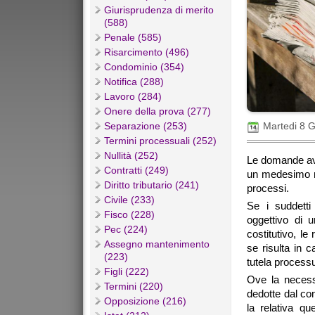
Giurisprudenza di merito
(588)
Penale (585)
Risarcimento (496)
Condominio (354)
Notifica (288)
Lavoro (284)
Onere della prova (277)
Separazione (253)
Martedi 8 
Termini processuali (252)
Nullità (252)
Le domande aven
Contratti (249)
un medesimo ra
Diritto tributario (241)
processi.
Civile (233)
Se i suddetti
Fisco (228)
oggettivo di 
Pec (224)
costitutivo, l
Assegno mantenimento
se risulta in 
(223)
tutela processu
Figli (222)
Ove la necessi
Termini (220)
dedotte dal con
Opposizione (216)
la relativa qu