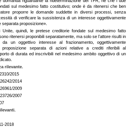
te domanda riguardante la rideterminazione del TFR, né che i due
fondati sul medesimo fatto costitutivo; onde è da ritenersi che ben
oratore proporre le domande suddette in diversi processi, senza
essità di verificare la sussistenza di un interesse oggettivamente
le separata proposizione».
 Unite, quindi, le pretese creditorie fondate sul medesimo fatto
sono ritenersi proponibili separatamente, ma solo se l'attore risulti in
o" da un oggettivo interesse al frazionamento, oggettivamente
a proposizione separata di azioni relative a crediti riferibili al
rto di durata ed inscrivibili nel medesimo ambito oggettivo di un
dicato.
a rilevante.
2310/2015
 26242/2014
 26961/2009
 23726/2007
07
ilevanti.
-11-2018