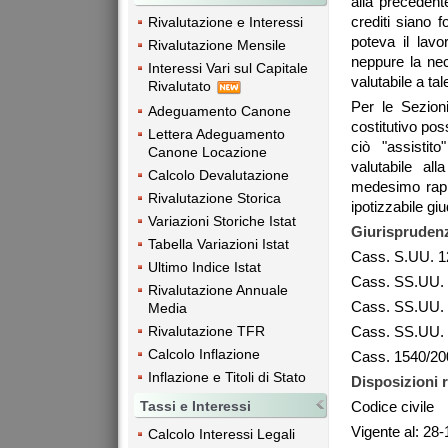
alla preceden
crediti siano 
Rivalutazione e Interessi
poteva il lav
Rivalutazione Mensile
neppure la nec
Interessi Vari sul Capitale
valutabile a ta
Rivalutato
Per le Sezioni
Adeguamento Canone
costitutivo pos
Lettera Adeguamento
ciò "assistit
Canone Locazione
valutabile all
Calcolo Devalutazione
medesimo rappo
Rivalutazione Storica
ipotizzabile giu
Variazioni Storiche Istat
Giurisprudenz
Tabella Variazioni Istat
Cass. S.UU. 1
Ultimo Indice Istat
Cass. SS.UU.
Rivalutazione Annuale
Cass. SS.UU.
Media
Rivalutazione TFR
Cass. SS.UU.
Calcolo Inflazione
Cass. 1540/20
Inflazione e Titoli di Stato
Disposizioni r
Tassi e Interessi
Codice civile
Vigente al: 28
Calcolo Interessi Legali