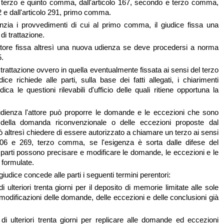
 terzo e quinto comma, dall'articolo 167, secondo e terzo comma,
82 e dall'articolo 291, primo comma.
zia i provvedimenti di cui al primo comma, il giudice fissa una
i trattazione.
ruttore fissa altresì una nuova udienza se deve procedersi a norma
5.
 trattazione ovvero in quella eventualmente fissata ai sensi del terzo
ce richiede alle parti, sulla base dei fatti allegati, i chiarimenti
ica le questioni rilevabili d'ufficio delle quali ritiene opportuna la
udienza l'attore può proporre le domande e le eccezioni che sono
ella domanda riconvenzionale o delle eccezioni proposte dal
 altresì chiedere di essere autorizzato a chiamare un terzo ai sensi
i 106 e 269, terzo comma, se l'esigenza è sorta dalle difese del
parti possono precisare e modificare le domande, le eccezioni e le
 formulate.
 giudice concede alle parti i seguenti termini perentori:
i ulteriori trenta giorni per il deposito di memorie limitate alle sole
modificazioni delle domande, delle eccezioni e delle conclusioni già
di ulteriori trenta giorni per replicare alle domande ed eccezioni