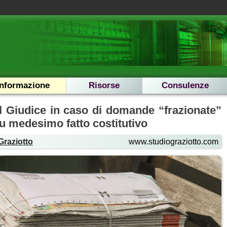
Informazione
Risorse
Consulenze
l Giudice in caso di domande “frazionate”
u medesimo fatto costitutivo
Graziotto
www.studiograziotto.com