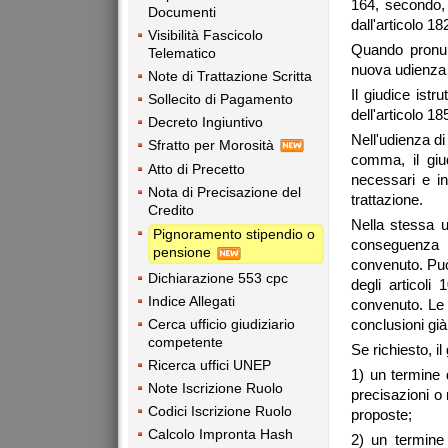
164, secondo,
Documenti
dall'articolo 1
Visibilità Fascicolo
Quando pronun
Telematico
nuova udienza d
Note di Trattazione Scritta
Il giudice ist
Sollecito di Pagamento
dell'articolo 18
Decreto Ingiuntivo
Nell'udienza di
Sfratto per Morosità
comma, il giudi
Atto di Precetto
necessari e ind
Nota di Precisazione del
trattazione.
Credito
Nella stessa 
Pignoramento stipendio o
conseguenza d
pensione
convenuto. Può
Dichiarazione 553 cpc
degli articol
Indice Allegati
convenuto. Le 
Cerca ufficio giudiziario
conclusioni già
competente
Se richiesto, il
Ricerca uffici UNEP
1) un termine d
Note Iscrizione Ruolo
precisazioni o 
Codici Iscrizione Ruolo
proposte;
Calcolo Impronta Hash
2) un termine 