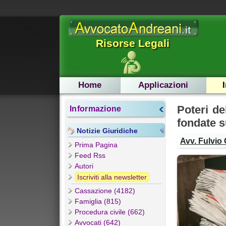
Risorse Legali
Home
Applicazioni
Poteri de
Informazione
fondate s
Notizie Giuridiche
Avv. Fulvio 
Prima Pagina
Feed Rss
Autori
Iscriviti alla newsletter
Cassazione (4182)
Famiglia (815)
Procedura civile (662)
Avvocati (642)