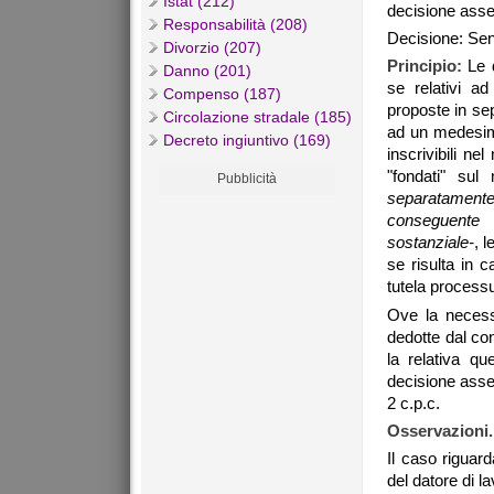
Istat (212)
decisione asse
Responsabilità (208)
Decisione: Sen
Divorzio (207)
Principio:
Le 
Danno (201)
se relativi a
Compenso (187)
proposte in sepa
Circolazione stradale (185)
ad un medesimo
Decreto ingiuntivo (169)
inscrivibili n
"fondati" sul
Pubblicità
separatamente 
conseguente
sostanziale-
, 
se risulta in 
tutela processu
Ove la necessi
dedotte dal con
la relativa qu
decisione asse
2 c.p.c.
Osservazioni.
Il caso riguar
del datore di la