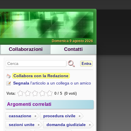
Domenica 9 agosto 2026
Collaborazioni
Contatti
Entra
Collabora con la Redazione
Segnala
l'articolo a un collega o un amico
Vota:
0
/
5
(
0
voti
)
Argomenti correlati
cassazione
procedura civile
sezioni unite
domanda giudiziale