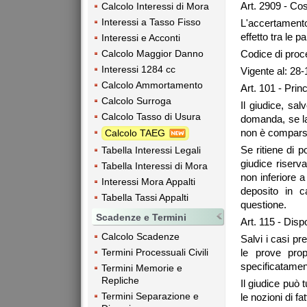
Art. 2909 - Co
Calcolo Interessi di Mora
Interessi a Tasso Fisso
L'accertament
effetto tra le p
Interessi e Acconti
Calcolo Maggior Danno
Codice di proce
Interessi 1284 cc
Vigente al: 28
Calcolo Ammortamento
Art. 101 - Princ
Calcolo Surroga
Il giudice, sa
Calcolo Tasso di Usura
domanda, se la
non è compars
Calcolo TAEG
Se ritiene di p
Tabella Interessi Legali
giudice riserva
Tabella Interessi di Mora
non inferiore a
Interessi Mora Appalti
deposito in c
Tabella Tassi Appalti
questione.
Scadenze e Termini
Art. 115 - Dispo
Calcolo Scadenze
Salvi i casi pr
le prove prop
Termini Processuali Civili
specificatament
Termini Memorie e
Repliche
Il giudice può 
Termini Separazione e
le nozioni di f