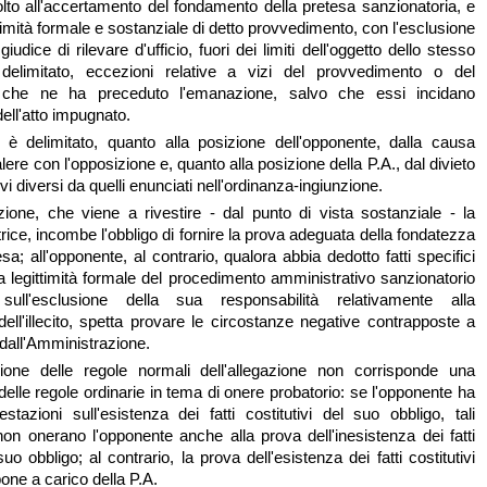
volto all'accertamento del fondamento della pretesa sanzionatoria, e
ttimità formale e sostanziale di detto provvedimento, con l'esclusione
giudice di rilevare d'ufficio, fuori dei limiti dell'oggetto dello stesso
 delimitato, eccezioni relative a vizi del provvedimento o del
 che ne ha preceduto l'emanazione, salvo che essi incidano
dell'atto impugnato.
 è delimitato, quanto alla posizione dell'opponente, dalla causa
alere con l'opposizione e, quanto alla posizione della P.A., dal divieto
vi diversi da quelli enunciati nell'ordinanza-ingiunzione.
zione, che viene a rivestire - dal punto di vista sostanziale - la
trice, incombe l'obbligo di fornire la prova adeguata della fondatezza
sa; all'opponente, al contrario, qualora abbia dedotto fatti specifici
la legittimità formale del procedimento amministrativo sanzionatorio
sull'esclusione della sua responsabilità relativamente alla
ll'illecito, spetta provare le circostanze negative contrapposte a
 dall'Amministrazione.
zione delle regole normali dell'allegazione non corrisponde una
elle regole ordinarie in tema di onere probatorio: se l'opponente ha
estazioni sull'esistenza dei fatti costitutivi del suo obbligo, tali
non onerano l'opponente anche alla prova dell'inesistenza dei fatti
 suo obbligo; al contrario, la prova dell'esistenza dei fatti costitutivi
pone a carico della P.A.