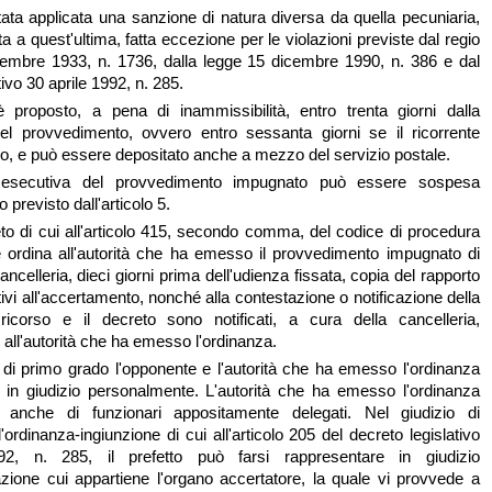
ata applicata una sanzione di natura diversa da quella pecuniaria,
a a quest'ultima, fatta eccezione per le violazioni previste dal regio
cembre 1933, n. 1736, dalla legge 15 dicembre 1990, n. 386 e dal
tivo 30 aprile 1992, n. 285.
è proposto, a pena di inammissibilità, entro trenta giorni dalla
del provvedimento, ovvero entro sessanta giorni se il ricorrente
ero, e può essere depositato anche a mezzo del servizio postale.
ia esecutiva del provvedimento impugnato può essere sospesa
previsto dall'articolo 5.
eto di cui all'articolo 415, secondo comma, del codice di procedura
ice ordina all'autorità che ha emesso il provvedimento impugnato di
ancelleria, dieci giorni prima dell'udienza fissata, copia del rapporto
lativi all'accertamento, nonché alla contestazione o notificazione della
 ricorso e il decreto sono notificati, a cura della cancelleria,
 all'autorità che ha emesso l'ordinanza.
o di primo grado l'opponente e l'autorità che ha emesso l'ordinanza
 in giudizio personalmente. L'autorità che ha emesso l'ordinanza
 anche di funzionari appositamente delegati. Nel giudizio di
'ordinanza-ingiunzione di cui all'articolo 205 del decreto legislativo
92, n. 285, il prefetto può farsi rappresentare in giudizio
azione cui appartiene l'organo accertatore, la quale vi provvede a