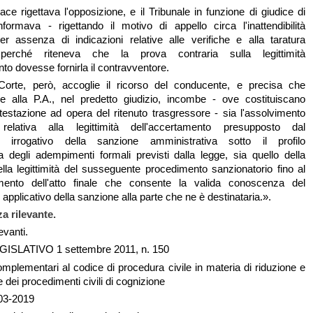
ace rigettava l'opposizione, e il Tribunale in funzione di giudice di
formava - rigettando il motivo di appello circa l'inattendibilità
 per assenza di indicazioni relative alle verifiche e alla taratura
perché riteneva che la prova contraria sulla legittimità
to dovesse fornirla il contravventore.
rte, però, accoglie il ricorso del conducente, e precisa che
 alla P.A., nel predetto giudizio, incombe - ove costituiscano
testazione ad opera del ritenuto trasgressore - sia l'assolvimento
relativa alla legittimità dell'accertamento presupposto dal
o irrogativo della sanzione amministrativa sotto il profilo
a degli adempimenti formali previsti dalla legge, sia quello della
lla legittimità del susseguente procedimento sanzionatorio fino al
mento dell'atto finale che consente la valida conoscenza del
pplicativo della sanzione alla parte che ne è destinataria.».
a rilevante.
evanti.
SLATIVO 1 settembre 2011, n. 150
omplementari al codice di procedura civile in materia di riduzione e
 dei procedimenti civili di cognizione
-03-2019