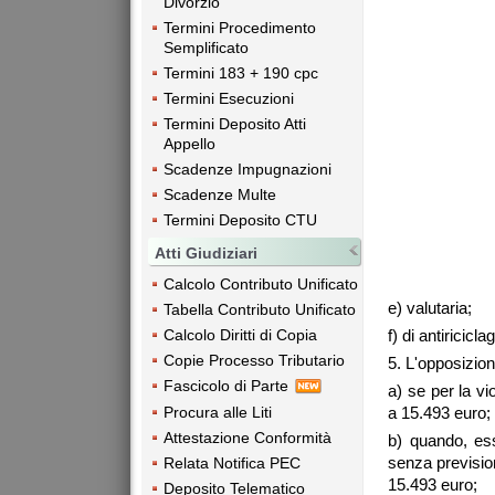
Divorzio
Termini Procedimento
Semplificato
Termini 183 + 190 cpc
Termini Esecuzioni
Termini Deposito Atti
Appello
Scadenze Impugnazioni
Scadenze Multe
Termini Deposito CTU
Atti Giudiziari
Calcolo Contributo Unificato
e) valutaria;
Tabella Contributo Unificato
Calcolo Diritti di Copia
f) di antiricicla
Copie Processo Tributario
5. L'opposizion
Fascicolo di Parte
a) se per la v
a 15.493 euro;
Procura alle Liti
Attestazione Conformità
b) quando, es
senza previsio
Relata Notifica PEC
15.493 euro;
Deposito Telematico