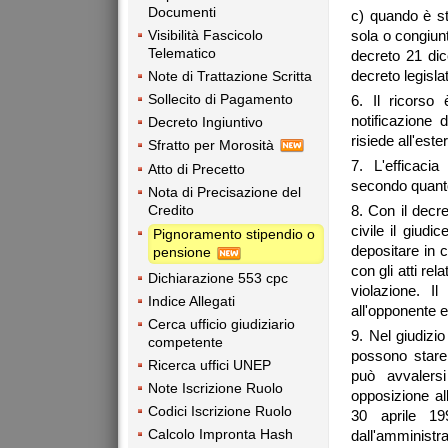
Documenti
c) quando è st
Visibilità Fascicolo
sola o congiunt
Telematico
decreto 21 di
decreto legisla
Note di Trattazione Scritta
Sollecito di Pagamento
6. Il ricorso 
notificazione 
Decreto Ingiuntivo
risiede all'est
Sfratto per Morosità
7. L'efficac
Atto di Precetto
secondo quanto 
Nota di Precisazione del
8. Con il decr
Credito
civile il giud
Pignoramento stipendio o
depositare in c
pensione
con gli atti re
Dichiarazione 553 cpc
violazione. Il
Indice Allegati
all'opponente e
Cerca ufficio giudiziario
9. Nel giudizi
competente
possono stare
Ricerca uffici UNEP
può avvalersi
Note Iscrizione Ruolo
opposizione all
Codici Iscrizione Ruolo
30 aprile 19
Calcolo Impronta Hash
dall'amministr