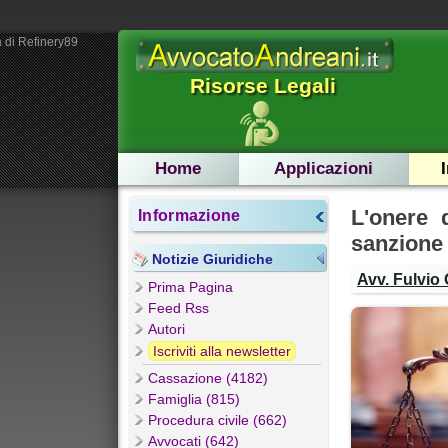
 di Refinery89
Risorse Legali
Home
Applicazioni
L'onere 
Informazione
sanzione
Notizie Giuridiche
Avv. Fulvio 
Prima Pagina
Feed Rss
Autori
Iscriviti alla newsletter
Cassazione (4182)
Famiglia (815)
Procedura civile (662)
Avvocati (642)