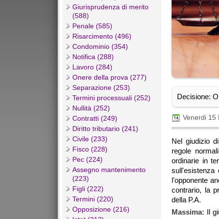
Giurisprudenza di merito
(588)
Penale (585)
Risarcimento (496)
Condominio (354)
Notifica (288)
Lavoro (284)
Onere della prova (277)
Separazione (253)
Decisione: O
Termini processuali (252)
Nullità (252)
Venerdi 15
Contratti (249)
Diritto tributario (241)
Civile (233)
Nel giudizio d
Fisco (228)
regole normali
Pec (224)
ordinarie in t
Assegno mantenimento
sull'esistenza 
(223)
l'opponente anc
Figli (222)
contrario, la p
Termini (220)
della P.A.
Opposizione (216)
Massima:
Il 