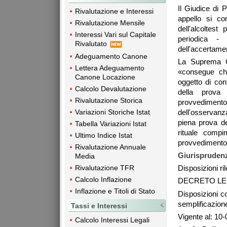
Il Giudice di P
Rivalutazione e Interessi
appello si con
Rivalutazione Mensile
dell'alcoltest
Interessi Vari sul Capitale
periodica - 
Rivalutato
dell'accertamen
Adeguamento Canone
La Suprema Co
Lettera Adeguamento
«consegue che
Canone Locazione
oggetto di con
Calcolo Devalutazione
della prova 
Rivalutazione Storica
provvediment
Variazioni Storiche Istat
dell'osservanz
piena prova de
Tabella Variazioni Istat
rituale compi
Ultimo Indice Istat
provvedimento a
Rivalutazione Annuale
Giurisprudenz
Media
Rivalutazione TFR
Disposizioni ril
Calcolo Inflazione
DECRETO LEGI
Inflazione e Titoli di Stato
Disposizioni c
semplificazione
Tassi e Interessi
Vigente al: 10
Calcolo Interessi Legali