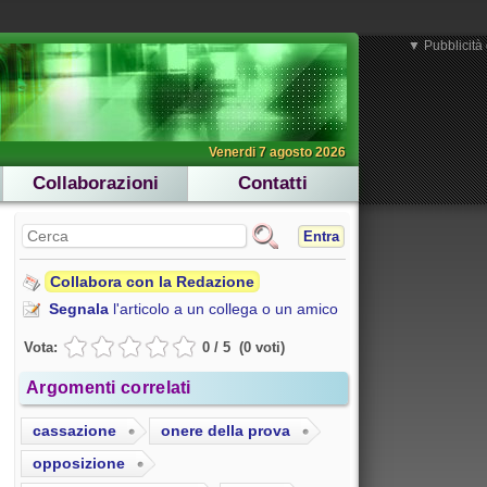
▼ Pubblicità 
Venerdi 7 agosto 2026
Collaborazioni
Contatti
Entra
Collabora con la Redazione
Segnala
l'articolo a un collega o un amico
Vota:
0
/
5
(
0
voti
)
Argomenti correlati
cassazione
onere della prova
opposizione