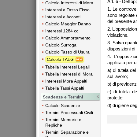
Art. 6 - Dell'o
Calcolo Interessi di Mora
1. Le controve
Interessi a Tasso Fisso
sono regolate d
Interessi e Acconti
del presente ar
Calcolo Maggior Danno
2. L'opposizion
Interessi 1284 cc
violazione.
Calcolo Ammortamento
3. Salvo quant
Calcolo Surroga
disposizioni di
Calcolo Tasso di Usura
4. L'opposizi
Calcolo TAEG
applicata per u
Tabella Interessi Legali
a) di tutela de
Tabella Interessi di Mora
sul lavoro;
Interessi Mora Appalti
b) di previdenz
Tabella Tassi Appalti
c) di tutela de
Scadenze e Termini
protette;
d) di igiene de
Calcolo Scadenze
Termini Processuali Civili
Termini Memorie e
Repliche
Termini Separazione e