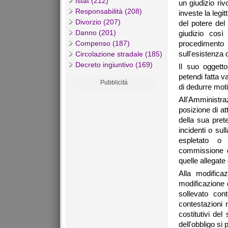
Istat (212)
un giudizio ri
Responsabilità (208)
investe la legi
Divorzio (207)
del potere del 
Danno (201)
giudizio così
Compenso (187)
procedimento
sull'esistenza 
Circolazione stradale (185)
Decreto ingiuntivo (169)
Il suo oggetto
petendi fatta v
Pubblicità
di dedurre moti
All'Amministra
posizione di at
della sua prete
incidenti o sul
espletato o 
commissione de
quelle allegate
Alla modifica
modificazione d
sollevato cont
contestazioni 
costitutivi del
dell'obbligo si 