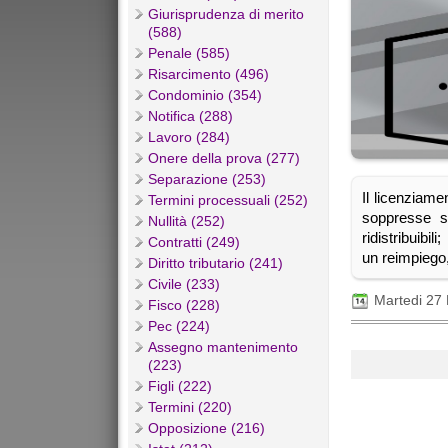
Giurisprudenza di merito
(588)
Penale (585)
Risarcimento (496)
Condominio (354)
Notifica (288)
Lavoro (284)
Onere della prova (277)
Separazione (253)
Il licenziame
Termini processuali (252)
soppresse s
Nullità (252)
ridistribuibil
Contratti (249)
un reimpiego,
Diritto tributario (241)
Civile (233)
Martedi 27
Fisco (228)
Pec (224)
Assegno mantenimento
(223)
Figli (222)
Termini (220)
Opposizione (216)