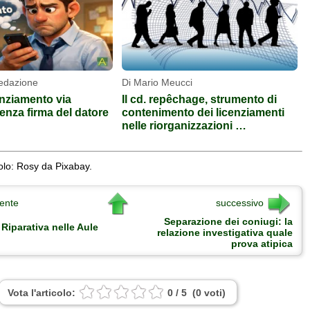
Redazione
Di Mario Meucci
cenziamento via
Il cd. repêchage, strumento di
nza firma del datore
contenimento dei licenziamenti
nelle riorganizzazioni …
olo: Rosy da Pixabay.
ente
successivo
Separazione dei coniugi: la
 Riparativa nelle Aule
relazione investigativa quale
prova atipica
Vota l'articolo:
0
/
5
(
0
voti
)