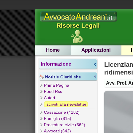
Risorse Legali
Home
Applicazioni
Licenzia
Informazione
ridimens
Notizie Giuridiche
Avv. Prof. A
Prima Pagina
Feed Rss
Autori
Iscriviti alla newsletter
Cassazione (4182)
Famiglia (815)
Procedura civile (662)
Avvocati (642)