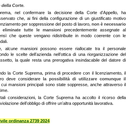
 della Corte.
rema, nel confermare la decisione della Corte d'Appello, ha
sservato che, ai fini della configurazione di un giustificato motivo
icenziamento per soppressione del posto di lavoro,
non è necessario
eliminate tutte le mansioni
precedentemente assegnate al
ensì che queste vengano ridistribuite in modo coerente con le
dali.
le, alcune mansioni possono essere riallocate tra il personale
ondo le scelte dell'azienda nell’ottica di una riorganizzazione del
setto, la quale resta una prerogativa insindacabile del datore di
ndo la Corte Suprema, prima di procedere con il licenziamento, il
oro deve considerare
la possibilità di utilizzare comunque il
 cui mansioni principali sono state soppresse, anche attraverso il
time.
tali considerazioni, la Corte Suprema ha accolto il ricorso della
violazione dell'obbligo di offrire un'altra opportunità lavorativa.
vile ordinanza 2739 2024