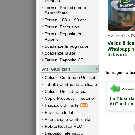
Divorzio
Termini Procedimento
Semplificato
Termini 183 + 190 cpc
Termini Esecuzioni
Termini Deposito Atti
A cura della 
Appello
Valido il li
Scadenze Impugnazioni
Whatsapp se
Scadenze Multe
di lavoro
Termini Deposito CTU
Atti Giudiziari
Immagine artic
Calcolo Contributo Unificato
Tabella Contributo Unificato
preced
Calcolo Diritti di Copia
Copie Processo Tributario
La Giustizia
di Giustizia
Fascicolo di Parte
Procura alle Liti
Attestazione Conformità
Relata Notifica PEC
Deposito Telematico