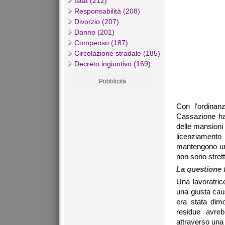
Istat (212)
Responsabilità (208)
Divorzio (207)
Danno (201)
Compenso (187)
Circolazione stradale (185)
Decreto ingiuntivo (169)
Pubblicità
Con l’ordina
Cassazione ha 
delle mansioni 
licenziamento
mantengono una
non sono stret
La questione 
Una lavoratri
una giusta cau
era stata dimo
residue avreb
attraverso una 