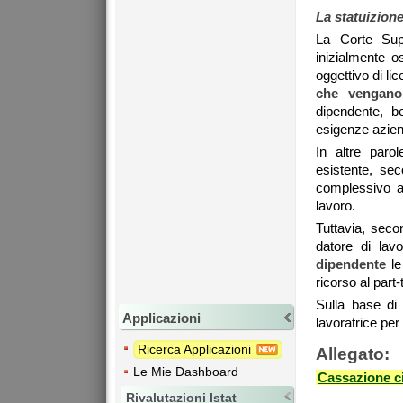
La statuizione
La Corte Sup
inizialmente o
oggettivo di l
che vengano 
dipendente, b
esigenze azien
In altre paro
esistente, sec
complessivo as
lavoro.
Tuttavia, seco
datore di lav
dipendente
le
ricorso al part-
Sulla base di 
Applicazioni
lavoratrice per 
Ricerca Applicazioni
Allegato:
Le Mie Dashboard
Cassazione ci
Rivalutazioni Istat