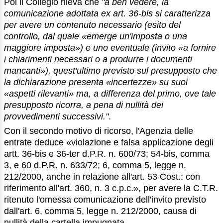
Poi il Collegio rileva che
"a ben vedere, la
comunicazione adottata ex art. 36-bis si caratterizza
per avere un contenuto necessario (esito del
controllo, dal quale «emerge un'imposta o una
maggiore imposta») e uno eventuale (invito «a fornire
i chiarimenti necessari o a produrre i documenti
mancanti»), quest'ultimo previsto sul presupposto che
la dichiarazione presenta «incertezze» su suoi
«aspetti rilevanti» ma, a differenza del primo, ove tale
presupposto ricorra, a pena di nullità dei
provvedimenti successivi."
.
Con il secondo motivo di ricorso, l'Agenzia delle
entrate deduce «violazione e falsa applicazione degli
artt. 36-bis e 36-ter d.P.R. n. 600/73; 54-bis, comma
3, e 60 d.P.R. n. 633/72; 6, comma 5, legge n.
212/2000, anche in relazione all'art. 53 Cost.: con
riferimento all'art. 360, n. 3 c.p.c.», per avere la C.T.R.
ritenuto l'omessa comunicazione dell'invito previsto
dall'art. 6, comma 5, legge n. 212/2000, causa di
nullità della cartella impugnata.