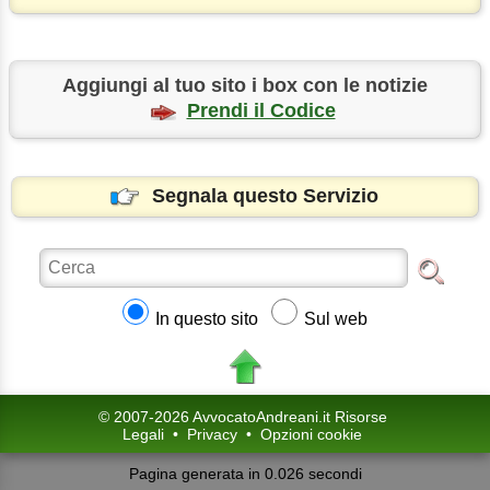
Aggiungi al tuo sito i box con le notizie
Prendi il Codice
Segnala questo Servizio
In questo sito
Sul web
© 2007-2026 AvvocatoAndreani.it Risorse
Legali
•
Privacy
•
Opzioni cookie
Pagina generata in 0.026 secondi