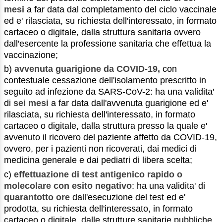
mesi
a far data dal completamento del ciclo vaccinale
ed e' rilasciata, su richiesta dell'interessato, in formato
cartaceo o digitale, dalla struttura sanitaria ovvero
dall'esercente la professione sanitaria che effettua la
vaccinazione;
b)
avvenuta guarigione da COVID-19,
con
contestuale cessazione dell'isolamento prescritto in
seguito ad infezione da SARS-CoV-2: ha una validita'
di
sei mesi
a far data dall'avvenuta guarigione ed e'
rilasciata, su richiesta dell'interessato, in formato
cartaceo o digitale, dalla struttura presso la quale e'
avvenuto il ricovero del paziente affetto da COVID-19,
ovvero, per i pazienti non ricoverati, dai medici di
medicina generale e dai pediatri di libera scelta;
c)
effettuazione di test antigenico rapido o
molecolare con esito negativo
: ha una validita' di
quarantotto ore
dall'esecuzione del test ed e'
prodotta, su richiesta dell'interessato, in formato
cartaceo o digitale, dalle strutture sanitarie pubbliche