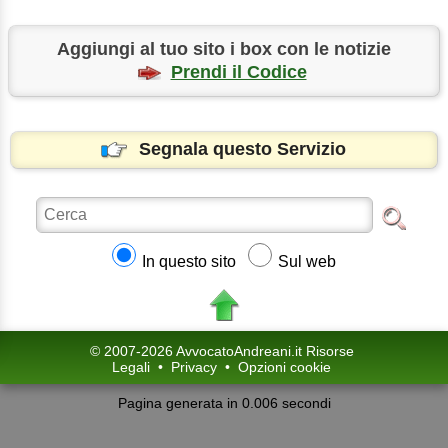
Aggiungi al tuo sito i box con le notizie
Prendi il Codice
Segnala questo Servizio
In questo sito
Sul web
© 2007-2026 AvvocatoAndreani.it Risorse
Legali
•
Privacy
•
Opzioni cookie
Pagina generata in 0.006 secondi